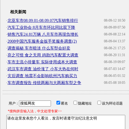
相关新闻
·
北亚车市08.09.01-08.09.07汽车销售排行
08-09-12 10:50
·
汽车工业协会:8月车市环比同比双下降
08-09-09 07:50
·
销售汽车24.81万辆 八月车市再现负增长
08-09-08 22:14
·
2008中国汽车服务金扳手奖服务调查(2)
08-09-04 13:37
·
调查揭秘 车市暗淡 什么车型会好卖
08-08-21 17:25
·
弃之可惜 食之无用 鸡肋汽车配置大调查
08-08-20 11:31
·
车市主流小排量车 实际使用成本大调查
08-08-19 09:07
·
武汉车市调查 油价涨了 小车大热在何时
08-07-03 14:47
·
灾后调查 地震不会影响杭州汽车购买力
08-06-05 01:32
·
车市调查报告 传统两厢与大两厢车型之争
08-05-08 18:05
用户：
匿名
隐藏地址
设为辩论话题
*搜狗拼音输入法，中文处理专家>>