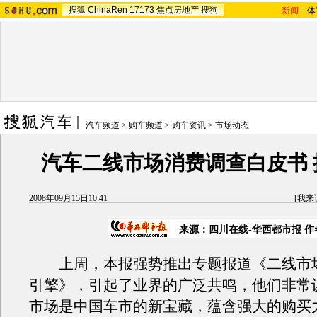
搜狐
ChinaRen
17173
焦点房地产
搜狗
新闻
-
体
汽车频道
>
购车频道
>
购车资讯
>
市场动态
汽车二线市场消费调查白皮书 
2008年09月15日10:41
[
我来
来源：四川在线-华西都市报 
上周，本报强势推出专题报道《二线市
引擎》，引起了业界的广泛共鸣，他们非常
市场是中国车市的新宝藏，蕴含强大的购买