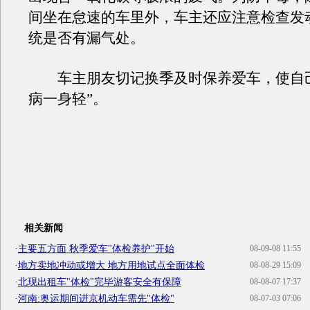
间坐在怠速的车里外，车主还应注意检查发
统是否有漏气处。
车主朋友切记换季及时保养爱车，使自己
病一身轻”。
相关新闻
·
主要五方面 秋季爱车"体检养护"开始
08-09-08 11:55
·
地方卖地冲动或增大 地方用地试点全面体检
08-08-29 15:09
·
北现出租车"体检"完毕游客安全有保障
08-08-07 17:37
·
河南:奥运期间进京机动车需先"体检"
08-07-03 07:06