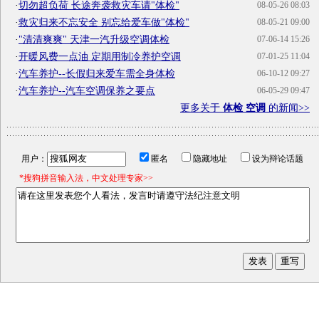
·
切勿超负荷 长途奔袭救灾车请"体检"
08-05-26 08:03
·
救灾归来不忘安全 别忘给爱车做"体检"
08-05-21 09:00
·
"清清爽爽" 天津一汽升级空调体检
07-06-14 15:26
·
开暖风费一点油 定期用制冷养护空调
07-01-25 11:04
·
汽车养护--长假归来爱车需全身体检
06-10-12 09:27
·
汽车养护--汽车空调保养之要点
06-05-29 09:47
更多关于
体检 空调
的新闻>>
用户：
匿名
隐藏地址
设为辩论话题
*搜狗拼音输入法，中文处理专家>>