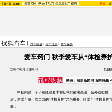
搜狐
ChinaRen
17173
焦点房地产
搜狗
新闻
-
体
汽车频道
>
用车信息
>
爱车保养
爱车窍门 秋季爱车从“体检养
2008年09月19日07:40
[
我来
来源：深圳新闻网-深圳晚报 
中秋刚过，车子在经过夏季和初秋的酷暑高温、紫外线照射、
后，对爱车做一次全面的“体检养护”尤为重要。给爱车“体检养护
面：