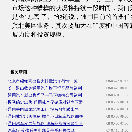
市场这种糟糕的状况将持续一段时间，我们
是否‘见底’了。”他还说，通用目前的首要
兴北美区业务，其次要加大在印度和中国等
展力度和投资规模。
相关新闻
·
北京市经销商出售大排量汽车行情一览
08-08-26 07:13
·
长丰退出收购通用汽车旗下悍马品牌谈判
08-08-20 08:16
·
通用汽车就出售悍马与马亨德拉公司谈判
08-08-01 11:07
·
悍马确定出售 通用减产促销应对销售下滑
08-06-27 08:01
·
通用关闭四家北美工厂 悍马可能被出售
08-06-07 09:51
·
通用或将出售悍马 增产小型轿车战略调整
08-06-06 08:08
·
通用汽车发展新战略 悍马品牌有可能出售
08-06-05 07:36
·
汽车娱乐:快乐男生魏晨最爱狂野悍马
07-07-16 18:00