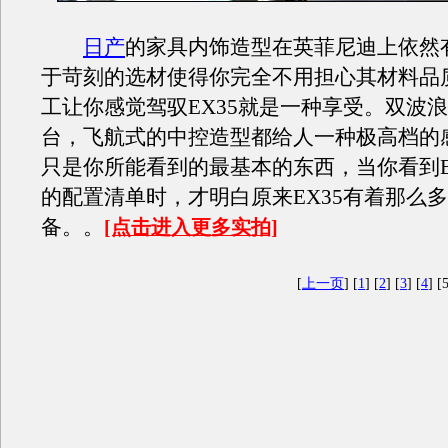
日产
的家具内饰造型在英菲尼迪上依然
于苛刻的选材使得你完全不用担心其材料品
工让你感觉驾驭EX35就是一种享受。双波
台，飞航式的中控造型都给人一种极高档的
只是你所能看到的最基本的东西，当你看到E
的配置清单时，才明白原来EX35有着那么
备。。
[点击进入更多实拍]
[
上一页
] [
1
] [
2
] [
3
] [
4
] [5