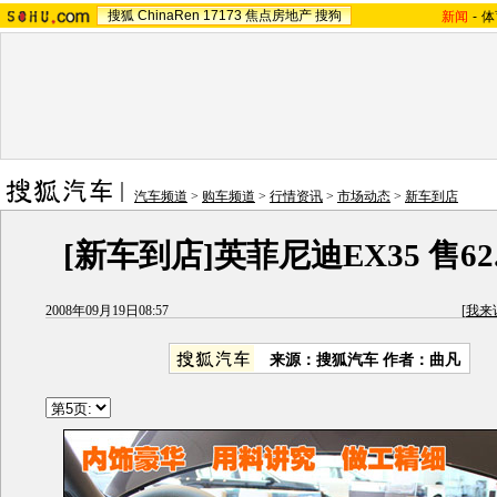
搜狐
ChinaRen
17173
焦点房地产
搜狗
新闻
-
体
汽车频道
>
购车频道
>
行情资讯
>
市场动态
>
新车到店
[新车到店]英菲尼迪EX35 售62.7
2008年09月19日08:57
[
我来
来源：
搜狐汽车
作者：曲凡