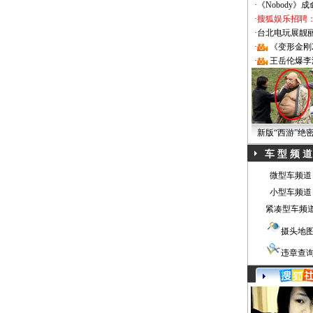
·
《Nobody》
·
搜狐娱乐招聘
·
台北电玩展靓丽Sh
·
《变形金刚
·
王岳伦爆李
新版“西游”绝
车 型 频 道
微型车频道
小型车频道
紧凑型车频
摄头地
违章查