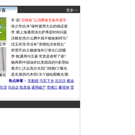
更多>>
·
车 语
|
"后悔权"让消费者无条件退车
·
张少华
|
合并?保时捷用大众的钱还债
·
李 潮
|
上海通用淡出萨博是时间问题
·
沃晓东
|
凭什么腾中就不能收购悍马?
上学
·
沈玉祥
|
车市没有"浪潮也没有拐点"
·
郑雪芹
|
自主频接海外订单出口回暖
·
李 牧
|
通用与五菱 究竟是谁帮了谁?
·
杨再舜
|
中国油价比美国高的N多理由
·
童济仁
|
大众高尔夫四门轿跑CC曝光
·
是非
|
第四代本田CR-V描绘图曝光/图
曝光
热点标签：
车船税
汽车下乡
沃尔沃
燃油
车贷
马自达
凯美瑞
通用破产
雪佛兰
桑塔纳
雪