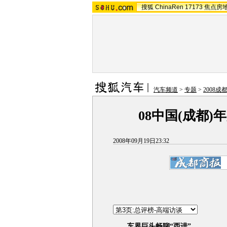
搜狐
ChinaRen
17173
焦点房
汽车频道
>
专题
>
2008成
08中国(成都
2008年09月19日23:32
车界巨头畅聊“西进”