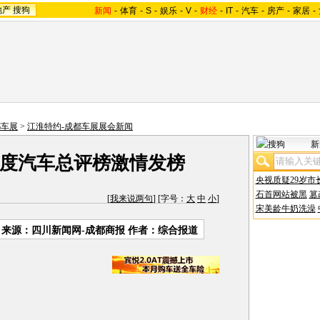
地产
搜狗
新闻
-
体育
-
S
-
娱乐
-
V
-
财经
-
IT
-
汽车
-
房产
-
家居
-
都车展
>
江淮特约-成都车展展会新闻
新
)年度汽车总评榜激情发榜
央视质疑29岁市
石首网站被黑
篡
[
我来说两句
] [字号：
大
中
小
]
宋美龄牛奶洗澡
来源：四川新闻网-成都商报 作者：综合报道