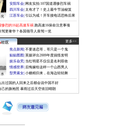
安阳车会
|
网友实拍:107国道遇惨烈车祸
四川车会
|
太有才了！史上最牛节油秘笈
江苏车会
|
引以为戒！开车接电话恐怖后果
曝光
最惨烈的16起高速车祸
跑高速16保命注意事项
座驾更奢华？各国领导人座驾一览
更多>>
焦点新闻
|
不要迷恋哥，哥只是一个鬼
贴贴图图
|
英媒评出2009年度搞怪发明
娱乐旮旯
|
当红明星不仅仅是名利双收
情感世界
|
后悔嫁给这样一个山西男人
型男索女
|
小糖精归来，在海边轻轻舞
口水
么出过国的人回来之后都会说中国不好
自己的旗袍照
暴雨过后天空依旧晴朗