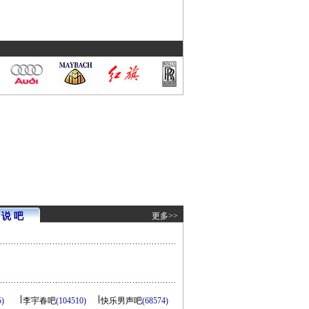
说 吧
更多>>
5)
李宇春吧
(104510)
快乐男声吧
(68574)