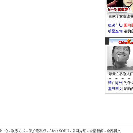
富家子女友遭
狐说车坛
|
国内
明星座驾
|
谁的
每天在吞别人
漂在海外
|
为什
型男索女
|
晒晒
服中心
-
联系方式
-
保护隐私权
-
About SOHU
-
公司介绍
-
全部新闻
-
全部博文