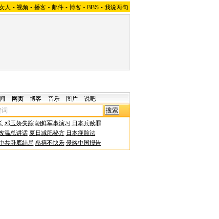
女人
-
视频
-
播客
-
邮件
-
博客
-
BBS
-
我说两句
闻
网页
博客
音乐
图片
说吧
长
邓玉娇失踪
朝鲜军事演习
日本兵赎罪
改温总讲话
夏日减肥秘方
日本瘦脸法
中共卧底结局
慈禧不快乐
侵略中国报告