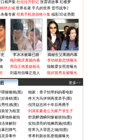
对口相声集
杜拉拉升职记
张震讲故事
红楼梦
-精绝古城
世界名著
平凡的世界
货币战争2
毒杀毒专家
经典手机游游格斗集
福彩3D走势图
情史
李冰冰被爆已婚
揭秘生父离婚内幕
孕
·
揭刘晓庆离婚内幕
·
李幼斌新恋情曝光
婚
·
周迅王艳婆媳相见
·
陆毅爱女照首曝光
折
·
刘嘉玲自曝正造人
·
陈好新男友被曝光
 后
更多>>
喂猕猴桃(图)
·
独家：章子怡带妈妈看电影
好身材(图)
·
佟大为马伊琍再度牵手(图)
秀性感(图)
·
倪萍赵忠祥十年后再携手
服装皆为租赁
·
刘涛富豪老公为家产求生子
颜乘地铁被拍
·
舒淇醉酒瞬间惨被抓拍(图)
做活体解剖
·
实拍漂亮的地摊西施(组图)
的暴烈脾气
·
世界九大罪恶之城(组图)
遇灵异事件
·
李孝利新欢私密视频曝光