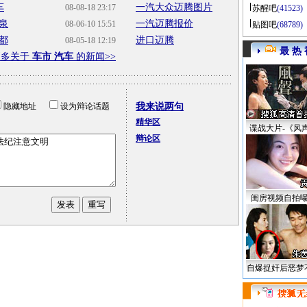
车
一汽大众迈腾图片
08-08-18 23:17
苏醒吧
(41523)
泉
一汽迈腾报价
08-06-10 15:51
贴图吧
(68789)
都
进口迈腾
08-05-18 12:19
最 热 
更多关于
车市 汽车
的新闻>>
隐藏地址
设为辩论话题
我来说两句
精华区
谍战大片-《风
辩论区
闺房视频自拍
自爆捉奸后恶梦