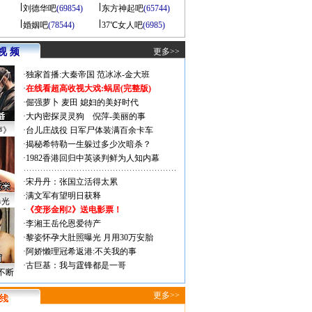
刘德华吧
(69854)
东方神起吧
(65744)
婚姻吧
(78544)
37℃女人吧
(6985)
视 频
更多>>
·
独家首播:大秦帝国
范冰冰-金大班
·
在线看超高收视大戏:
蜗居(完整版)
·
倔强萝卜
麦田
媳妇的美好时代
·
大内密探灵灵狗
倪萍-美丽的事
声》
·
台儿庄战役 日军尸体装满百余卡车
·
揭秘希特勒一生躲过多少次暗杀？
·
1982香港回归中英谈判鲜为人知内幕
·
宋丹丹：张国立活得太累
·
满文军有望明日获释
曝光
·
《变形金刚2》送电影票！
·
李湘王岳伦恩爱待产
·
黎姿怀孕大肚照曝光 月用30万安胎
·
阿娇懒理冠希返港:不关我的事
·
古巨基：我与霆锋都是一哥
不断
更多>>