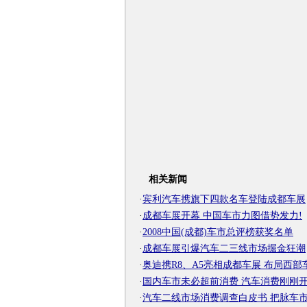
相关新闻
·
宾利汽车携旗下四款名车登陆成都车展
·
成都车展开幕 中国车市力图借势发力!
·
2008中国(成都)车市总评榜获奖名单
·
成都车展引爆汽车二三线市场掘金狂潮
·
奥迪携R8、A5亮相成都车展 布局西部
·
国内车市未必超前消费 汽车消费刚刚
·
汽车二线市场消费调查白皮书 把脉车