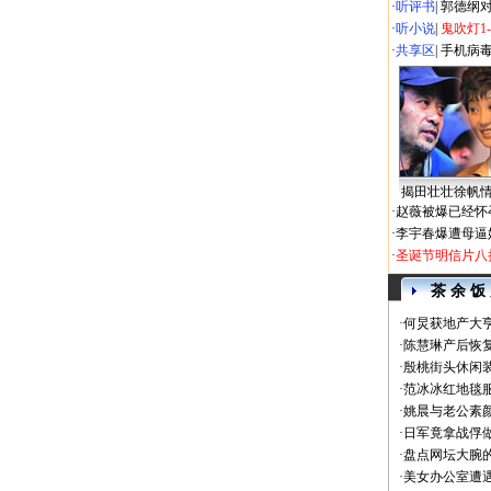
·
听评书
|
郭德纲
·
听小说
|
鬼吹灯1
·
共享区
|
手机病
揭田壮壮徐帆
·
赵薇被爆已经怀
·
李宇春爆遭母逼
·
圣诞节明信片八
茶 余 饭
·
何炅获地产大亨
·
陈慧琳产后恢复
·
殷桃街头休闲装
·
范冰冰红地毯
·
姚晨与老公素
·
日军竟拿战俘
·
盘点网坛大腕
·
美女办公室遭