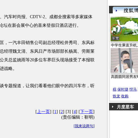
车时尚报、CDTV-2、成都全搜索等多家媒体
高端论坛在新会展中心的喜来登假日酒店进行。
，一汽丰田销售公司副总经理松井秀司、东风标
中学生乘直升机
总经理魏文清、东风日产市场部部长杨嵩、劳斯莱
公关总监姚雨等20多位车界巨头现场接受了本报联
进战略。
高圆圆同居男友
专题报道，让我们看看他们眼中的四川车市，听
税
保时捷
悍马
铁龙
收购
月度星车
[
上一页
] [
1
] [
2
] [3] [
4
] [
下一页
]
(责任编辑：靳明)
[
我来说两句
]