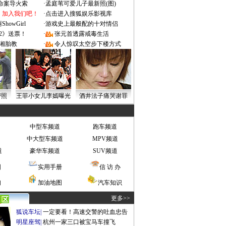
成命案导火索
·
孟庭苇可爱儿子最新照(图)
：加入我们吧！
·
点击进入搜狐娱乐影视库
owGirl
·
游戏史上最般配的十对情侣
2》送票！
·
张元首透露戒毒生活
湘胎教
·
令人惊叹太空步下楼方式
密照
王菲小女儿李嫣曝光
酒井法子痛哭谢罪
中型车频道
跑车频道
中大型车频道
MPV频道
道
豪华车频道
SUV频道
图
实用手册
信 访 办
询
加油地图
汽车知识
更多>>
狐说车坛
|
一定要看！高速交警的吐血忠告
明星座驾
|
杭州一家三口被宝马车撞飞