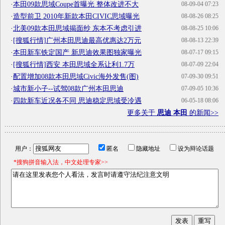
·
本田09款思域Coupe首曝光 整体改进不大
08-09-04 07:23
·
造型前卫 2010年新款本田CIVIC思域曝光
08-08-26 08:25
·
北美09款本田思域揭面纱 东本不考虑引进
08-08-25 10:06
·
[搜狐行情]广州本田思迪最高优惠达2万元
08-08-13 22:39
·
本田新车铁定国产 新思迪效果图独家曝光
08-07-17 09:15
·
[搜狐行情]西安 本田思域全系让利1.7万
08-07-09 22:04
·
配置增加08款本田思域Civic海外发售(图)
07-09-30 09:51
·
城市新小子--试驾08款广州本田思迪
07-09-05 10:36
·
四款新车近况各不同 思迪稳定思域受冷遇
06-05-18 08:06
更多关于
思迪 本田
的新闻>>
用户：
匿名
隐藏地址
设为辩论话题
*搜狗拼音输入法，中文处理专家>>