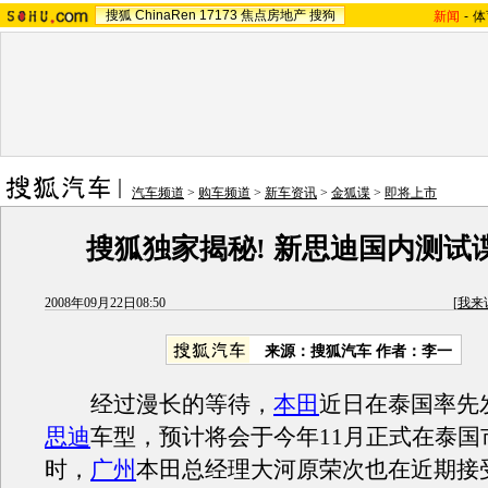
搜狐
ChinaRen
17173
焦点房地产
搜狗
新闻
-
体
汽车频道
>
购车频道
>
新车资讯
>
金狐谍
>
即将上市
搜狐独家揭秘! 新思迪国内测试
2008年09月22日08:50
[
我来
来源：搜狐汽车 作者：李一
经过漫长的等待，
本田
近日在泰国率先
思迪
车型，预计将会于今年11月正式在泰国
时，
广州
本田总经理大河原荣次也在近期接