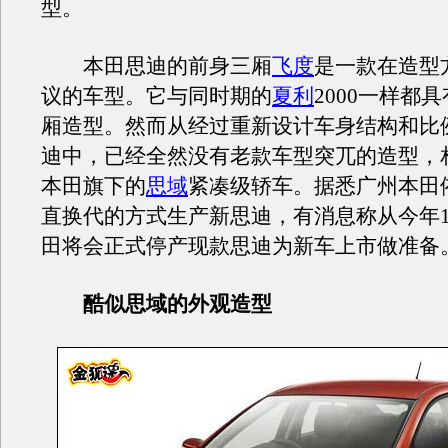
型。
本田思迪的前身三厢
飞度
是一款在造型
议的车型。它与同时期的
夏利
2000一样都
厢造型。然而从经过重新设计车身结构和比
迪中，已经全然没有老款车型突兀的造型，
本田旗下的
思域
紧凑级轿车。据悉广州本田
直换代的方式生产新思迪，有消息称从今年1
田将会正式停产现款思迪为新车上市做准备
酷似思域的外观造型