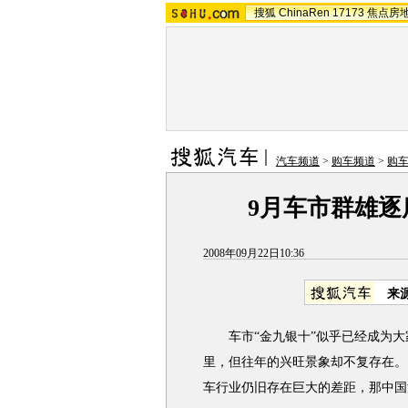
搜狐
ChinaRen
17173
焦点房
汽车频道
>
购车频道
>
购
9月车市群雄逐
2008年09月22日10:36
来
车市“金九银十”似乎已经成为大家
里，但往年的兴旺景象却不复存在。
车行业仍旧存在巨大的差距，那中国