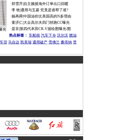
·
郑雪芹
|
自主频接海外订单出口回暖
·
李 牧
|
通用与五菱 究竟是谁帮了谁?
·
杨再舜
|
中国油价比美国高的N多理由
·
童济仁
|
大众高尔夫四门轿跑CC曝光
·
是非
|
第四代本田CR-V描绘图曝光/图
曝光
热点标签：
车船税
汽车下乡
沃尔沃
燃油
车贷
马自达
凯美瑞
通用破产
雪佛兰
桑塔纳
雪