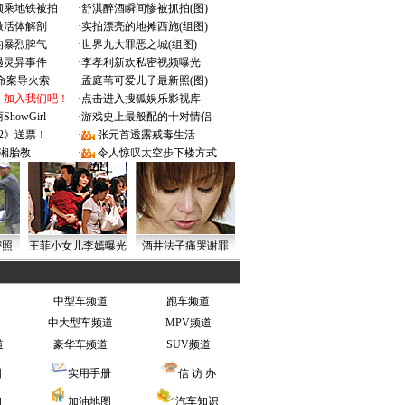
颜乘地铁被拍
·
舒淇醉酒瞬间惨被抓拍(图)
做活体解剖
·
实拍漂亮的地摊西施(组图)
的暴烈脾气
·
世界九大罪恶之城(组图)
遇灵异事件
·
李孝利新欢私密视频曝光
成命案导火索
·
孟庭苇可爱儿子最新照(图)
：加入我们吧！
·
点击进入搜狐娱乐影视库
owGirl
·
游戏史上最般配的十对情侣
2》送票！
·
张元首透露戒毒生活
湘胎教
·
令人惊叹太空步下楼方式
密照
王菲小女儿李嫣曝光
酒井法子痛哭谢罪
中型车频道
跑车频道
中大型车频道
MPV频道
道
豪华车频道
SUV频道
图
实用手册
信 访 办
询
加油地图
汽车知识