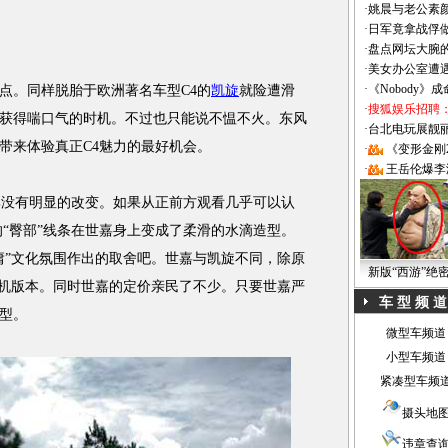
·
姚晨与老公素
·
日军竟拿战俘
·
盘点网坛大腕
·
美女办公室遭
·
《Nobody》
。同样脱胎于欧洲著名车型C4的
凯旋
就险遭滑
·
搜狐娱乐招聘
获得喘口气的时机。不过也只能说不愠不火。东风
·
台北电玩展靓丽Sh
带来体验真正C4魅力的最好机会。
·
《变形金刚
·
王岳伦爆李
没有明显的改变。如果从正前方观看几乎可以认
的“臀部”线条在世嘉身上变成了柔滑的水滴造型。
庸”文化氛围作出的取舍吧。世嘉与凯旋不同，除原
新版“西游”绝
发动机版本。同时世嘉的定价亲民了不少。只要世嘉严
车 型 频 道
型。
微型车频道
小型车频道
紧凑型车频
摄头地
违章查