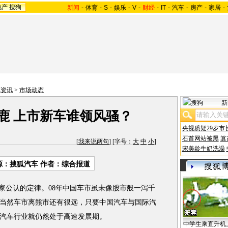
地产
搜狗
新闻
-
体育
-
S
-
娱乐
-
V
-
财经
-
IT
-
汽车
-
房产
-
家居
-
车资讯
>
市场动态
新
鹿 上市新车谁领风骚？
央视质疑29岁市
石首网站被黑
篡
[
我来说两句
] [字号：
大
中
小
]
宋美龄牛奶洗澡
源：搜狐汽车 作者：综合报道
公认的定律。08年中国车市虽未像股市般一泻千
当然车市离熊市还有很远，只要中国汽车与国际汽
汽车行业就仍然处于高速发展期。
中学生乘直升机