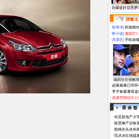
自爆捉奸后恶梦
·
听评书
|
郭德纲
·
听小说
|
鬼吹灯1
·
共享区
|
手机病
揭田壮壮徐帆
·
赵薇被爆已经怀
·
李宇春爆遭母逼
·
圣诞节明信片八
茶 余 饭
·
何炅获地产大亨
·
陈慧琳产后恢复
·
殷桃街头休闲装
·
范冰冰红地毯