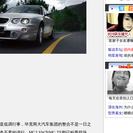
富家子女友遭
狐说车坛
|
国内
明星座驾
|
谁的
每天在吞别人
漂在海外
|
为什
型男索女
|
晒晒
低调行事，毕竟两大汽车集团的整合不是一日之
不紊的进行，MG3 SW与MG TF都已粉墨登场，