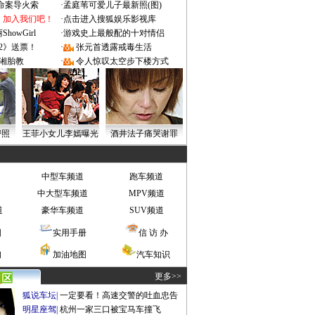
成命案导火索
·
孟庭苇可爱儿子最新照(图)
：加入我们吧！
·
点击进入搜狐娱乐影视库
owGirl
·
游戏史上最般配的十对情侣
2》送票！
·
张元首透露戒毒生活
湘胎教
·
令人惊叹太空步下楼方式
密照
王菲小女儿李嫣曝光
酒井法子痛哭谢罪
中型车频道
跑车频道
中大型车频道
MPV频道
道
豪华车频道
SUV频道
图
实用手册
信 访 办
询
加油地图
汽车知识
更多>>
狐说车坛
|
一定要看！高速交警的吐血忠告
明星座驾
|
杭州一家三口被宝马车撞飞