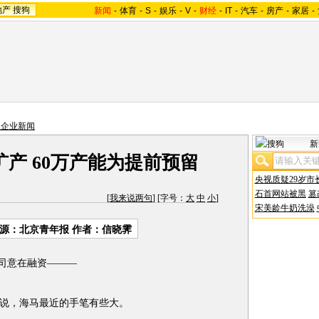
地产
搜狗
新闻
-
体育
-
S
-
娱乐
-
V
-
财经
-
IT
-
汽车
-
房产
-
家居
-
主企业新闻
新
产 60万产能为提前预留
央视质疑29岁市
石首网站被黑
篡
[
我来说两句
] [字号：
大
中
小
]
宋美龄牛奶洗澡
源：北京青年报 作者：信晓霁
司意在融资———
说，海马最近的手笔有些大。