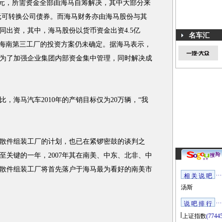
亿元，所需资金全部由海马自筹解决，其中大部分来
亿元可转换公司债券。而海马财务亦由海马股份与其
同出资，其中，海马股份以货币资金出资4.5亿
名车汇
而海南第三工厂的投资方案仍未确定。据海马表示，
为了加强企业集团内部资金集中管理，同时解决成
海马汽车2010年的产销目标仅为20万辆，“我
件组装工厂的计划，也已在紧锣密鼓的谈判之
至关键的一年，2007年其在南美、中东、北非、中
预计散件组装工厂将首先落户于海马最为看好的南美市
相 关 说 吧
汤斯
说 吧 排 行
上证指数
(7744