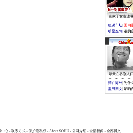
富家子女友遭
狐说车坛
|
国内
明星座驾
|
谁的
每天在吞别人
漂在海外
|
为什
型男索女
|
晒晒
服中心
-
联系方式
-
保护隐私权
-
About SOHU
-
公司介绍
-
全部新闻
-
全部博文