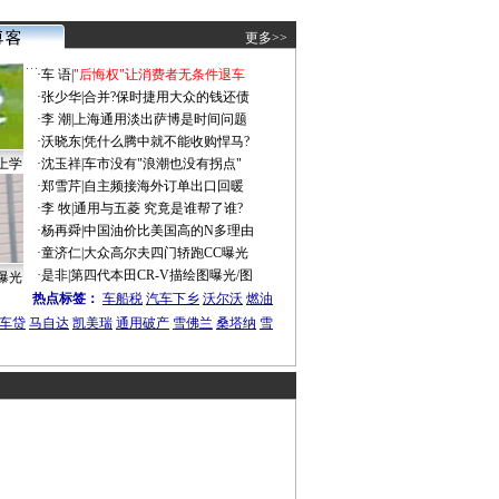
更多>>
·
车 语
|
"后悔权"让消费者无条件退车
·
张少华
|
合并?保时捷用大众的钱还债
·
李 潮
|
上海通用淡出萨博是时间问题
·
沃晓东
|
凭什么腾中就不能收购悍马?
上学
·
沈玉祥
|
车市没有"浪潮也没有拐点"
·
郑雪芹
|
自主频接海外订单出口回暖
·
李 牧
|
通用与五菱 究竟是谁帮了谁?
·
杨再舜
|
中国油价比美国高的N多理由
·
童济仁
|
大众高尔夫四门轿跑CC曝光
·
是非
|
第四代本田CR-V描绘图曝光/图
曝光
热点标签：
车船税
汽车下乡
沃尔沃
燃油
车贷
马自达
凯美瑞
通用破产
雪佛兰
桑塔纳
雪