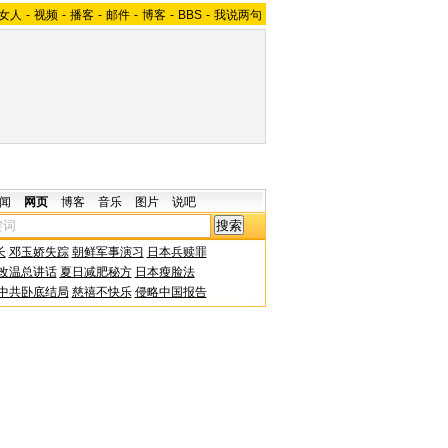
女人
-
视频
-
播客
-
邮件
-
博客
-
BBS
-
我说两句
闻
网页
博客
音乐
图片
说吧
长
邓玉娇失踪
朝鲜军事演习
日本兵赎罪
改温总讲话
夏日减肥秘方
日本瘦脸法
中共卧底结局
慈禧不快乐
侵略中国报告