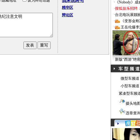
隐藏地址
设为辩论话题
我来说两句
·
《Nobody》
精华区
·
搜狐娱乐招聘
·
台北电玩展靓丽Sh
辩论区
·
《变形金刚
·
王岳伦爆李
新版“西游”绝
车 型 频 道
微型车频道
小型车频道
紧凑型车频
摄头地
违章查