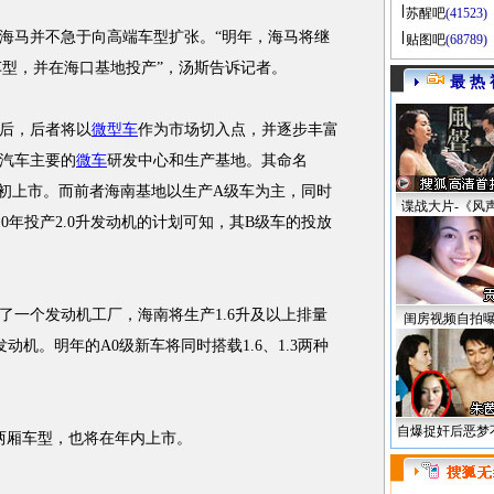
苏醒吧
(41523)
马并不急于向高端车型扩张。“明年，海马将继
贴图吧
(68789)
车型，并在海口基地投产”，汤斯告诉记者。
最 热 
后，后者将以
微型车
作为市场切入点，并逐步丰富
汽车主要的
微车
研发中心和生产基地。其命名
年初上市。而前者海南基地以生产A级车为主，同时
谍战大片-《风
10年投产2.0升发动机的计划可知，其B级车的投放
一个发动机工厂，海南将生产1.6升及以上排量
闺房视频自拍
发动机。明年的A0级新车将同时搭载1.6、1.3两种
自爆捉奸后恶梦
厢车型，也将在年内上市。