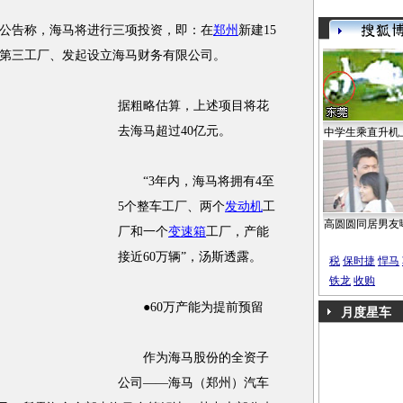
告称，海马将进行三项投资，即：在
郑州
新建15
第三工厂、发起设立海马财务有限公司。
据粗略估算，上述项目将花
去海马超过40亿元。
中学生乘直升机
“3年内，海马将拥有4至
5个整车工厂、两个
发动机
工
高圆圆同居男友
厂和一个
变速箱
工厂，产能
接近60万辆”，汤斯透露。
税
保时捷
悍马
铁龙
收购
●60万产能为提前预留
月度星车
作为海马股份的全资子
公司——海马（郑州）汽车