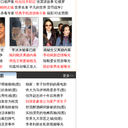
对口相声集
杜拉拉升职记
张震讲故事
红楼梦
-精绝古城
世界名著
平凡的世界
货币战争2
毒杀毒专家
经典手机游游格斗集
福彩3D走势图
情史
李冰冰被爆已婚
揭秘生父离婚内幕
孕
·
揭刘晓庆离婚内幕
·
李幼斌新恋情曝光
婚
·
周迅王艳婆媳相见
·
陆毅爱女照首曝光
折
·
刘嘉玲自曝正造人
·
陈好新男友被曝光
 后
更多>>
喂猕猴桃(图)
·
独家：章子怡带妈妈看电影
好身材(图)
·
佟大为马伊琍再度牵手(图)
秀性感(图)
·
倪萍赵忠祥十年后再携手
服装皆为租赁
·
刘涛富豪老公为家产求生子
颜乘地铁被拍
·
舒淇醉酒瞬间惨被抓拍(图)
做活体解剖
·
实拍漂亮的地摊西施(组图)
的暴烈脾气
·
世界九大罪恶之城(组图)
遇灵异事件
·
李孝利新欢私密视频曝光