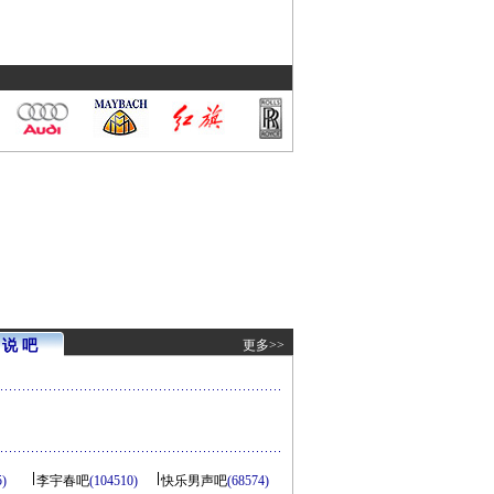
说 吧
更多>>
5)
李宇春吧
(104510)
快乐男声吧
(68574)