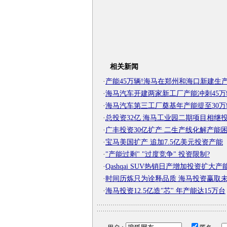
相关新闻
·
产能45万辆!海马在郑州和海口新建生
·
海马汽车开建两家新工厂产能冲刺45万
·
海马汽车第三工厂奠基年产能提至30万
·
总投资32亿 海马工业园二期项目相继
·
广丰投资30亿扩产 二生产线化解产能
·
宝马美国扩产 追加7.5亿美元投资产能
·
"产能过剩" "过度竞争" 投资限制?
·
Qashqai SUV热销日产增加投资扩大产
·
时间历炼只为诠释品质 海马投资赢取
·
海马投资12.5亿造"芯" 年产能达15万台