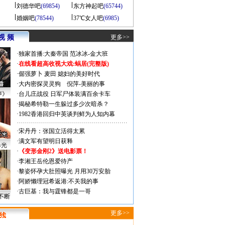
刘德华吧
(69854)
东方神起吧
(65744)
婚姻吧
(78544)
37℃女人吧
(6985)
视 频
更多>>
·
独家首播:大秦帝国
范冰冰-金大班
·
在线看超高收视大戏:
蜗居(完整版)
·
倔强萝卜
麦田
媳妇的美好时代
·
大内密探灵灵狗
倪萍-美丽的事
声》
·
台儿庄战役 日军尸体装满百余卡车
·
揭秘希特勒一生躲过多少次暗杀？
·
1982香港回归中英谈判鲜为人知内幕
·
宋丹丹：张国立活得太累
·
满文军有望明日获释
曝光
·
《变形金刚2》送电影票！
·
李湘王岳伦恩爱待产
·
黎姿怀孕大肚照曝光 月用30万安胎
·
阿娇懒理冠希返港:不关我的事
·
古巨基：我与霆锋都是一哥
不断
更多>>