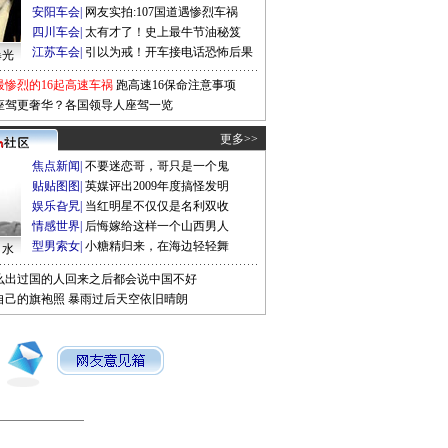
安阳车会
|
网友实拍:107国道遇惨烈车祸
四川车会
|
太有才了！史上最牛节油秘笈
江苏车会
|
引以为戒！开车接电话恐怖后果
曝光
最惨烈的16起高速车祸
跑高速16保命注意事项
座驾更奢华？各国领导人座驾一览
更多>>
焦点新闻
|
不要迷恋哥，哥只是一个鬼
贴贴图图
|
英媒评出2009年度搞怪发明
娱乐旮旯
|
当红明星不仅仅是名利双收
情感世界
|
后悔嫁给这样一个山西男人
型男索女
|
小糖精归来，在海边轻轻舞
口水
么出过国的人回来之后都会说中国不好
自己的旗袍照
暴雨过后天空依旧晴朗