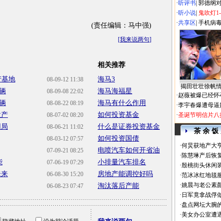
·
听评书
|
郭德纲
·
听小说
|
鬼吹灯1
·
共享区
|
手机病
(责任编辑：马中强)
[
我来说两句
]
相关推荐
产基地
海马3
08-09-12 11:38
揭田壮壮徐帆
辆
海马海福星
08-09-08 22:02
·
赵薇被爆已经怀
辆
海马有什么作用
08-08-22 08:19
·
李宇春爆遭母逼
投产
如何投资基金
08-07-02 08:20
·
圣诞节明信片八
困局
什么是证券投资基金
08-06-21 11:02
茶 余 饭
如何投资国债
08-03-12 07:57
·
何炅获地产大亨
电喷汽车如何开省油
07-09-21 08:25
·
陈慧琳产后恢复
能
小排量汽车排名
07-06-19 07:29
·
殷桃街头休闲装
未来
房地产能调控好吗
06-08-30 15:20
·
范冰冰红地毯
·
姚晨与老公素
淘汰落后产能
06-08-23 07:47
·
日军竟拿战俘
·
盘点网坛大腕
·
美女办公室遭