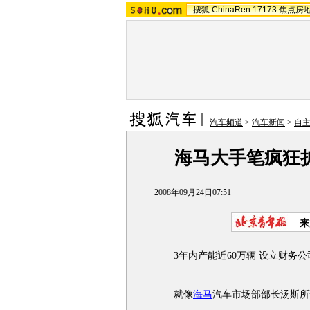
搜狐
ChinaRen
17173
焦点房
汽车频道
>
汽车新闻
>
自
海马大手笔疯狂扩
2008年09月24日07:51
来
3年内产能近60万辆 设立财务公
就像
海马
汽车市场部部长汤斯所