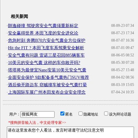
相关新闻
·
朗逸碰撞 驾驶席安全气囊须重新标定
08-09-23 07:34
·
安全赢得世界 本田飞度的安全进化论
08-07-23 17:34
·
危急时刻 奔腾B70六安全气囊全方位保护
08-07-07 16:36
·
Hit the FIT ? 本田飞度车系驾乘安全解析
08-07-01 09:47
·
安全气囊有问题 雷诺三星召回885辆客车
08-06-05 08:52
·
10美元的安全气囊 这样的车你敢开吗?
08-05-30 07:28
·
塔塔将为最便宜Nano安装10美元安全气囊
08-05-27 15:48
·
全面安全保护 9款配备多气囊热门SUV推荐
08-04-02 08:56
·
酒后偷开路边车 窃贼撞车被安全气囊打晕
08-03-19 15:05
·
上海国际车展广州本田发布企业安全理念
07-04-24 10:35
用户：
匿名
隐藏地址
设为辩论话题
*搜狗拼音输入法，中文处理专家>>