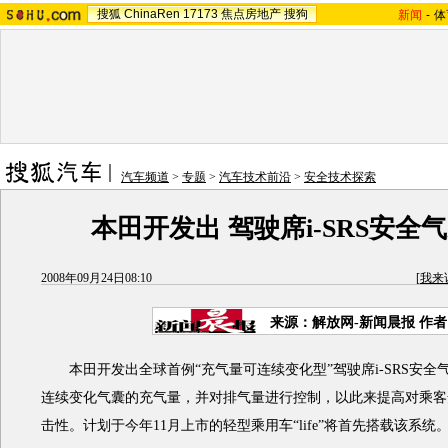
搜狐
ChinaRen
17173
焦点房地产
搜狗
新闻
-
体
汽车频道
>
专题
>
汽车技术前沿
>
安全技术探索
本田开发出 驾驶席i-SRS安全
2008年09月24日08:10
[
我来
来源：解放网-新闻晨报 作
本田开发出全球首例“充气量可连续变化型”驾驶席i-SRS安全
连续变化气囊的充气量，并对排气量进行控制，以此来提高对乘客
击性。计划于今年11月上市的轻型乘用车“life”将首先搭载该系统