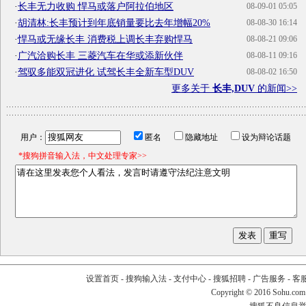
·
长丰无力收购 悍马或落户阿拉伯地区
08-09-01 05:05
·
胡清林:长丰预计到年底销量要比去年增幅20%
08-08-30 16:14
·
悍马或无缘长丰 消费税上调长丰弃购悍马
08-08-21 09:06
·
广汽洽购长丰 三菱汽车在华或添新伙伴
08-08-11 09:16
·
驾驭多能双冠进化 试驾长丰全新车型DUV
08-08-02 16:50
更多关于
长丰,DUV
的新闻>>
用户：
匿名
隐藏地址
设为辩论话题
*搜狗拼音输入法，中文处理专家>>
设置首页
-
搜狗输入法
-
支付中心
-
搜狐招聘
-
广告服务
-
客
Copyright
©
2016 Sohu.com