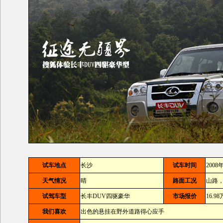
试车地点
长沙
试车时间
2008
天气情况
晴
路面工况
山路
试驾车型
长丰DUV四驱豪华
市场报价
16.98
我们喜欢
出色的悬挂在野外道路得心应手