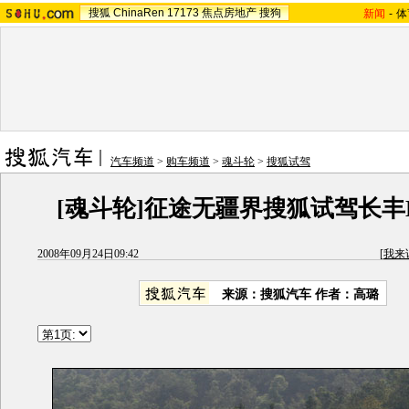
搜狐
ChinaRen
17173
焦点房地产
搜狗
新闻
-
体
汽车频道
>
购车频道
>
魂斗轮
>
搜狐试驾
[魂斗轮]征途无疆界搜狐试驾长丰
2008年09月24日09:42
[
我来
来源：搜狐汽车 作者：高璐