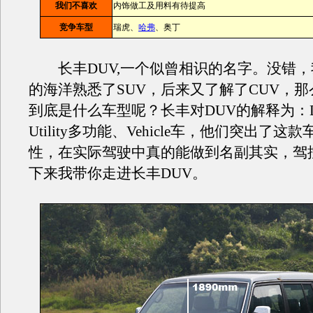
我们不喜欢
内饰做工及用料有待提高
竞争车型
瑞虎、
哈弗
、奥丁
长丰DUV,一个似曾相识的名字。没错，
的海洋熟悉了SUV，后来又了解了CUV，那
到底是什么车型呢？长丰对DUV的解释为：Dr
Utility多功能、Vehicle车，他们突出了这
性，在实际驾驶中真的能做到名副其实，驾
下来我带你走进长丰DUV。