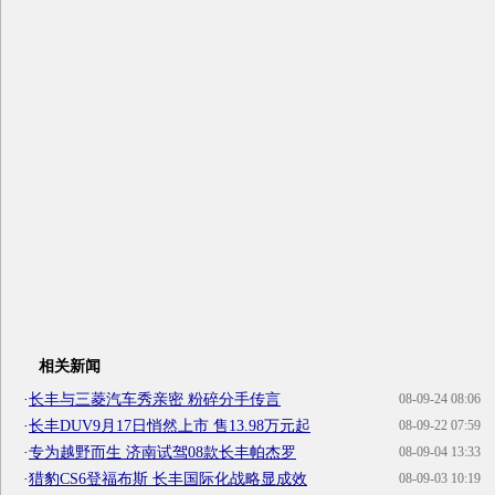
相关新闻
·
长丰与三菱汽车秀亲密 粉碎分手传言
08-09-24 08:06
·
长丰DUV9月17日悄然上市 售13.98万元起
08-09-22 07:59
·
专为越野而生 济南试驾08款长丰帕杰罗
08-09-04 13:33
·
猎豹CS6登福布斯 长丰国际化战略显成效
08-09-03 10:19