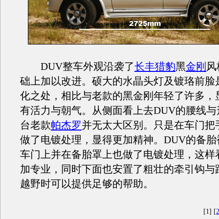
DUV整车外观沿袭了
长丰猎豹
黑
金刚
风
础上加以改进。硕大的水晶头灯及镀珞前脸
化之处，相比与老款的黑金刚年轻了许多，
有活力与朝气。从侧面看上去DUV的腰线与
台老款
帕杰罗
并无太大区别。只是在车门把
做了电镀处理，显得更加精神。DUV的备胎
车门上并在备胎罩上也做了电镀处理，这样看
加专业，同时下面也安置了粗壮的牵引钩与
越野时可以提供足够的帮助。
[1] [