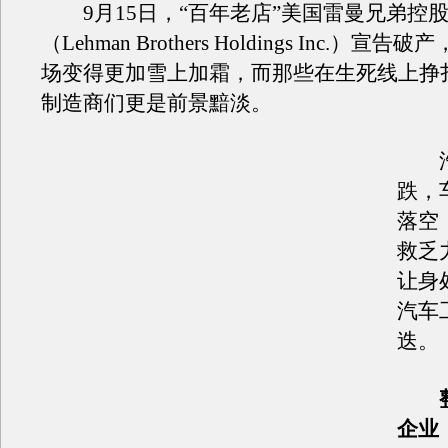
9月15日，“百年老店”美国雷曼兄弟控
（Lehman Brothers Holdings Inc.）宣
场变得更加雪上加霜，而那些在生死线上挣
制造商们更是前景黯淡。
汽
跌，
落空
救乏
让身
汽车
迭。
整
企业