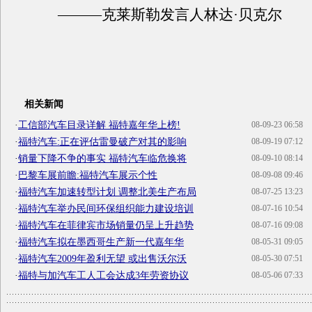
———克莱斯勒发言人林达·贝克尔
相关新闻
·
工信部汽车目录详解 福特嘉年华上榜!
08-09-23 06:58
·
福特汽车:正在评估雷曼破产对其的影响
08-09-19 07:12
·
销量下降不争的事实 福特汽车临危换将
08-09-10 08:14
·
巴黎车展前瞻:福特汽车展示个性
08-09-08 09:46
·
福特汽车加速转型计划 调整北美生产布局
08-07-25 13:23
·
福特汽车举办民间环保组织能力建设培训
08-07-16 10:54
·
福特汽车在菲律宾市场销量仍呈上升趋势
08-07-16 09:08
·
福特汽车拟在墨西哥生产新一代嘉年华
08-05-31 09:05
·
福特汽车2009年盈利无望 或出售沃尔沃
08-05-30 07:51
·
福特与加汽车工人工会达成3年劳资协议
08-05-06 07:33