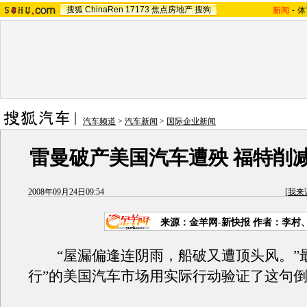
搜狐
ChinaRen
17173
焦点房地产
搜狗
新闻
-
体
汽车频道
>
汽车新闻
>
国际企业新闻
雷曼破产美国汽车遭殃 福特削
2008年09月24日09:54
[
我来
来源：金羊网-新快报 作者：李村
“屋漏偏逢连阴雨，船破又遭顶头风。”最
行”的美国汽车市场用实际行动验证了这句