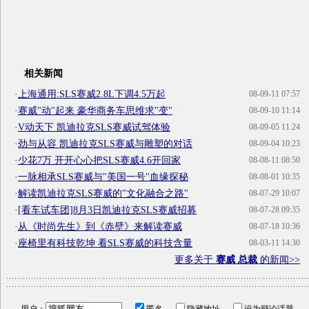
相关新闻
·
上海通用:SLS赛威2.8L下调4.5万起
08-09-11 07:57
·
赛威"动"起来 豪华商务车思维求"变"
08-09-10 11:14
·
V动天下 凯迪拉克SLS赛威试驾体验
08-09-05 11:24
·
劲与从容 凯迪拉克SLS赛威与雕塑的对话
08-09-04 10:23
·
少花7万 开开心心把SLS赛威4.6开回家
08-08-11 08:50
·
一脉相承SLS赛威与"美国一号"血缘探秘
08-08-01 10:35
·
解读凯迪拉克SLS赛威的"文化融合之路"
08-07-29 10:07
·
[看车试车团]8月3日凯迪拉克SLS赛威招募
08-07-28 09:35
·
从《时尚先生》到《赤壁》来解读赛威
08-07-18 10:36
·
座椅里有科技乾坤 看SLS赛威的科技含量
08-03-11 14:30
更多关于
赛威 总裁
的新闻>>