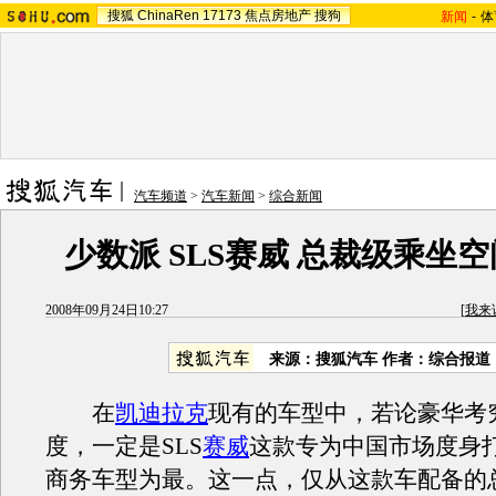
搜狐
ChinaRen
17173
焦点房地产
搜狗
新闻
-
体
汽车频道
>
汽车新闻
>
综合新闻
少数派 SLS赛威 总裁级乘坐
2008年09月24日10:27
[
我来
来源：搜狐汽车 作者：综合报道
在
凯迪拉克
现有的车型中，若论豪华考
度，一定是SLS
赛威
这款专为中国市场度身
商务车型为最。这一点，仅从这款车配备的