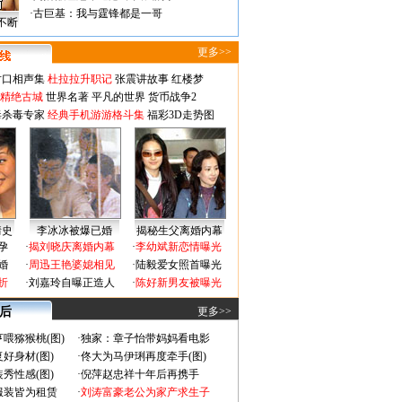
·
古巨基：我与霆锋都是一哥
不断
更多>>
对口相声集
杜拉拉升职记
张震讲故事
红楼梦
-精绝古城
世界名著
平凡的世界
货币战争2
毒杀毒专家
经典手机游游格斗集
福彩3D走势图
情史
李冰冰被爆已婚
揭秘生父离婚内幕
孕
·
揭刘晓庆离婚内幕
·
李幼斌新恋情曝光
婚
·
周迅王艳婆媳相见
·
陆毅爱女照首曝光
折
·
刘嘉玲自曝正造人
·
陈好新男友被曝光
 后
更多>>
喂猕猴桃(图)
·
独家：章子怡带妈妈看电影
好身材(图)
·
佟大为马伊琍再度牵手(图)
秀性感(图)
·
倪萍赵忠祥十年后再携手
服装皆为租赁
·
刘涛富豪老公为家产求生子