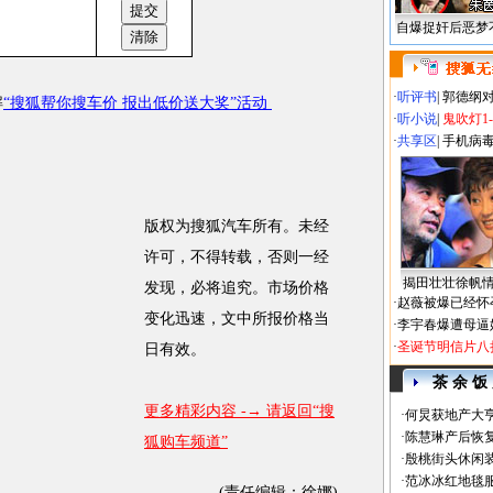
自爆捉奸后恶梦
·
听评书
|
郭德纲
解
“搜狐帮你搜车价 报出低价送大奖”活动
·
听小说
|
鬼吹灯1
·
共享区
|
手机病
版权为搜狐汽车所有。未经
许可，不得转载，否则一经
揭田壮壮徐帆
发现，必将追究。市场价格
·
赵薇被爆已经怀
变化迅速，文中所报价格当
·
李宇春爆遭母逼
·
圣诞节明信片八
日有效。
茶 余 饭
更多精彩内容 -→ 请返回“搜
·
何炅获地产大亨
·
陈慧琳产后恢复
狐购车频道”
·
殷桃街头休闲装
·
范冰冰红地毯
(责任编辑：徐娜)