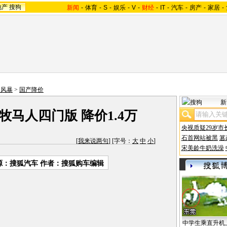
地产
搜狗
新闻
-
体育
-
S
-
娱乐
-
V
-
财经
-
IT
-
汽车
-
房产
-
家居
-
价风暴
>
国产降价
新
P牧马人四门版 降价1.4万
央视质疑29岁市
石首网站被黑
篡
[
我来说两句
] [字号：
大
中
小
]
宋美龄牛奶洗澡
源：搜狐汽车 作者：搜狐购车编辑
中学生乘直升机