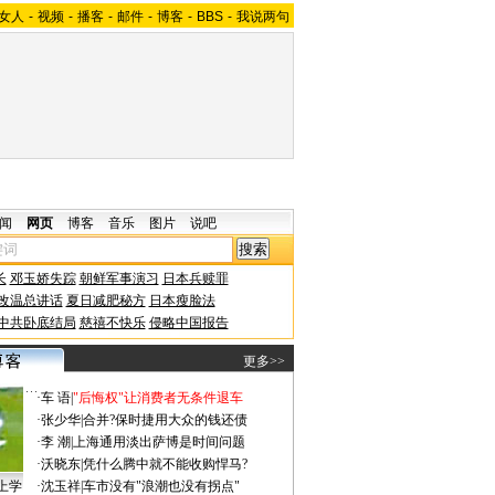
女人
-
视频
-
播客
-
邮件
-
博客
-
BBS
-
我说两句
闻
网页
博客
音乐
图片
说吧
长
邓玉娇失踪
朝鲜军事演习
日本兵赎罪
改温总讲话
夏日减肥秘方
日本瘦脸法
中共卧底结局
慈禧不快乐
侵略中国报告
更多>>
·
车 语
|
"后悔权"让消费者无条件退车
·
张少华
|
合并?保时捷用大众的钱还债
·
李 潮
|
上海通用淡出萨博是时间问题
·
沃晓东
|
凭什么腾中就不能收购悍马?
上学
·
沈玉祥
|
车市没有"浪潮也没有拐点"