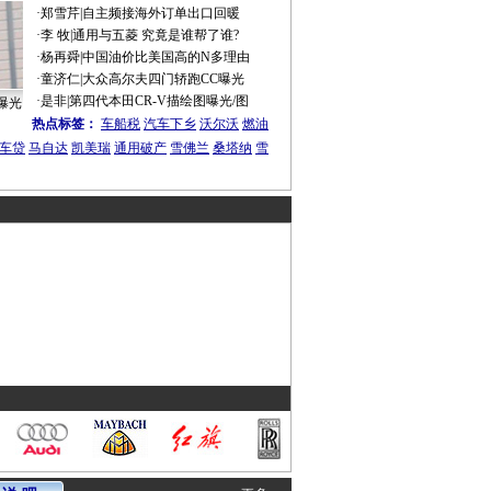
·
郑雪芹
|
自主频接海外订单出口回暖
·
李 牧
|
通用与五菱 究竟是谁帮了谁?
·
杨再舜
|
中国油价比美国高的N多理由
·
童济仁
|
大众高尔夫四门轿跑CC曝光
·
是非
|
第四代本田CR-V描绘图曝光/图
曝光
热点标签：
车船税
汽车下乡
沃尔沃
燃油
车贷
马自达
凯美瑞
通用破产
雪佛兰
桑塔纳
雪