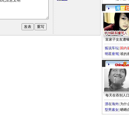
富家子女友遭
狐说车坛
|
国内
明星座驾
|
谁的
每天在吞别人
漂在海外
|
为什
型男索女
|
晒晒