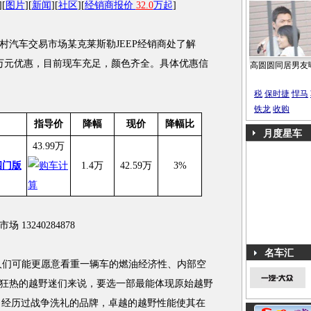
][
图片
][
新闻
][
社区
][
经销商报价
32.0
万起
]
汽车交易市场某克莱斯勒JEEP经销商处了解
.5万元优惠，目前现车充足，颜色齐全。具体优惠信
高圆圆同居男友
税
保时捷
悍马
铁龙
收购
指导价
降幅
现价
降幅比
月度星车
43.99万
四门版
1.4万
42.59万
3%
3240284878
名车汇
们可能更愿意看重一辆车的燃油经济性、内部空
狂热的越野迷们来说，要选一部最能体现原始越野
了，经历过战争洗礼的品牌，卓越的越野性能使其在