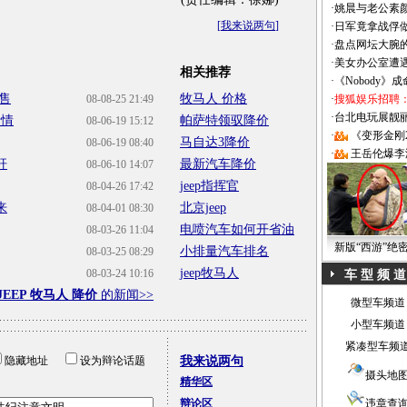
·
姚晨与老公素
[
我来说两句
]
·
日军竟拿战俘
·
盘点网坛大腕
·
美女办公室遭
相关推荐
·
《Nobody》
开售
牧马人 价格
08-08-25 21:49
·
搜狐娱乐招聘
·
台北电玩展靓丽Sh
行情
帕萨特领驭降价
08-06-19 15:12
·
《变形金刚
马自达3降价
08-06-19 08:40
·
王岳伦爆李
杆
最新汽车降价
08-06-10 14:07
jeep指挥官
08-04-26 17:42
来
北京jeep
08-04-01 08:30
电喷汽车如何开省油
08-03-26 11:04
新版“西游”绝
小排量汽车排名
08-03-25 08:29
jeep牧马人
08-03-24 10:16
车 型 频 道
JEEP 牧马人 降价
的新闻>>
微型车频道
小型车频道
紧凑型车频
隐藏地址
设为辩论话题
我来说两句
摄头地
精华区
辩论区
违章查