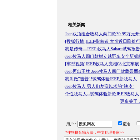
相关新闻
·
Jeep双顶组合牧马人两门款39.99万元
·
[搜狐行情]JEEP指南者 大切近日降价
·
我是传奇—JEEP 牧马人Sahara试驾报告
·
Jeep牧马人四门款树立越野车安全新标
·
[车型视频]JEEP牧马人亮相08北京车展
·
Jeep再出王牌 Jeep牧马人四门款载誉而
·
我叫做"吉普"!试驾体验JEEP新牧马人
·
Jeep牧马人 男人们梦寐以求的"铁皮"
·
个性牧马人--试驾体验新款JEEP牧马人
更多关于
用户：
匿名
*搜狗拼音输入法，中文处理专家>>