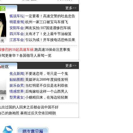
更多>>
狐说车坛
|
一定要看！高速交警的吐血忠告
明星座驾
|
杭州一家三口被宝马车撞飞
安阳车会
|
网友实拍:107国道遇惨烈车祸
四川车会
|
太有才了！史上最牛节油秘笈
江苏车会
|
引以为戒！开车接电话恐怖后果
曝光
最惨烈的16起高速车祸
跑高速16保命注意事项
座驾更奢华？各国领导人座驾一览
更多>>
焦点新闻
|
不要迷恋哥，哥只是一个鬼
贴贴图图
|
英媒评出2009年度搞怪发明
娱乐旮旯
|
当红明星不仅仅是名利双收
情感世界
|
后悔嫁给这样一个山西男人
型男索女
|
小糖精归来，在海边轻轻舞
口水
么出过国的人回来之后都会说中国不好
自己的旗袍照
暴雨过后天空依旧晴朗