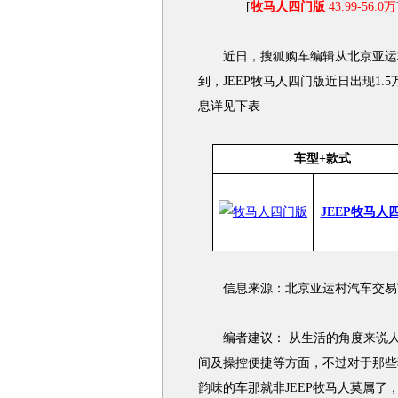
[
牧马人四门版
43.99-56.0万
近日，搜狐购车编辑从北京亚运村
到，JEEP牧马人四门版近日出现1
息详见下表
车型+款式
JEEP牧马人
信息来源：北京亚运村汽车交易市场 1
编者建议： 从生活的角度来说人
间及操控便捷等方面，不过对于那些
韵味的车那就非JEEP牧马人莫属