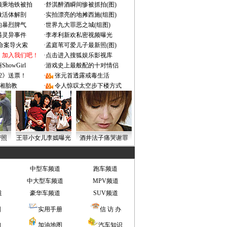
颜乘地铁被拍
·
舒淇醉酒瞬间惨被抓拍(图)
做活体解剖
·
实拍漂亮的地摊西施(组图)
的暴烈脾气
·
世界九大罪恶之城(组图)
遇灵异事件
·
李孝利新欢私密视频曝光
成命案导火索
·
孟庭苇可爱儿子最新照(图)
：加入我们吧！
·
点击进入搜狐娱乐影视库
owGirl
·
游戏史上最般配的十对情侣
2》送票！
·
张元首透露戒毒生活
湘胎教
·
令人惊叹太空步下楼方式
密照
王菲小女儿李嫣曝光
酒井法子痛哭谢罪
中型车频道
跑车频道
中大型车频道
MPV频道
道
豪华车频道
SUV频道
图
实用手册
信 访 办
询
加油地图
汽车知识