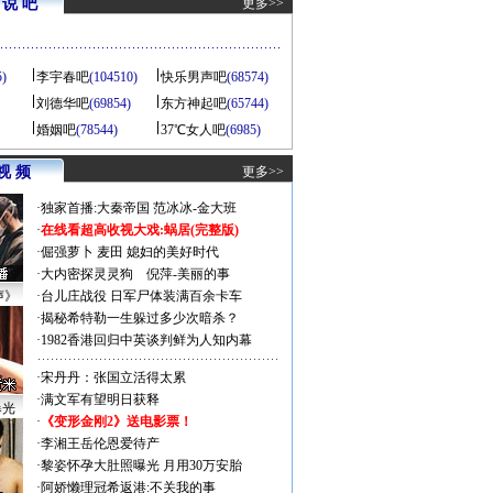
说 吧
更多>>
5)
李宇春吧
(104510)
快乐男声吧
(68574)
刘德华吧
(69854)
东方神起吧
(65744)
婚姻吧
(78544)
37℃女人吧
(6985)
视 频
更多>>
·
独家首播:大秦帝国
范冰冰-金大班
·
在线看超高收视大戏:
蜗居(完整版)
·
倔强萝卜
麦田
媳妇的美好时代
·
大内密探灵灵狗
倪萍-美丽的事
声》
·
台儿庄战役 日军尸体装满百余卡车
·
揭秘希特勒一生躲过多少次暗杀？
·
1982香港回归中英谈判鲜为人知内幕
·
宋丹丹：张国立活得太累
·
满文军有望明日获释
曝光
·
《变形金刚2》送电影票！
·
李湘王岳伦恩爱待产
·
黎姿怀孕大肚照曝光 月用30万安胎
·
阿娇懒理冠希返港:不关我的事