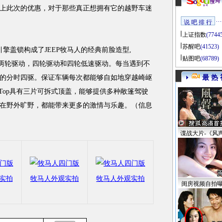
上此次的优惠，对于那些真正想拥有它的越野车迷
说 吧 排 行
上证指数
(7744
苏醒吧
(41523)
盖锁构成了JEEP牧马人的经典前脸造型,
贴图吧
(68789)
驱系统包括两轮驱动，四轮驱动和四轮低速驱动。每当遇到不
的分时四驱。保证车辆每次都能够自如地穿越崎岖
最 热 
dom Top具有三片可拆式顶盖，能够提供多种敞篷驾驶
在野外旷野，都能带来更多的激情与乐趣。（信息
谍战大片-《风
实拍
牧马人外观实拍
牧马人外观实拍
闺房视频自拍