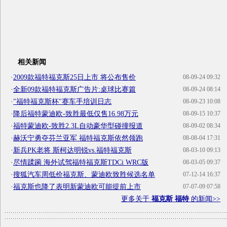
相关新闻
·
2009款福特福克斯25日上市 将公布售价
08-09-24 09:32
·
全新09款福特福克斯广告片:桌球比赛篇
08-09-24 08:14
·
"福特福克斯杯"赛车手培训日志
08-09-23 10:08
·
降后福特蒙迪欧-致胜最低仅售16.98万元
08-09-15 10:37
·
福特蒙迪欧-致胜2.3L自动豪华型碰撞报道
08-09-02 08:34
·
赫沃宁勇夺芬兰亚军 福特福克斯依然领跑
08-08-04 17:31
·
新兵PK老将 斯柯达明锐vs.福特福克斯
08-03-10 09:13
·
尽情蹂躏 海外试驾福特福克斯TDCi WRC版
08-03-05 09:37
·
搜狐汽车周低价福克斯、蒙迪欧致胜候选名单
07-12-14 16:37
·
福克斯也降了表明新蒙迪欧可能提前上市
07-07-09 07:58
更多关于
福克斯 福特
的新闻>>