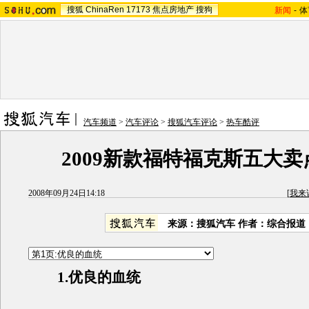
搜狐
ChinaRen
17173
焦点房地产
搜狗
新闻
-
体
汽车频道
>
汽车评论
>
搜狐汽车评论
>
热车酷评
2009新款福特福克斯五大
2008年09月24日14:18
[
我来
来源：搜狐汽车 作者：综合报道
1.优良的血统