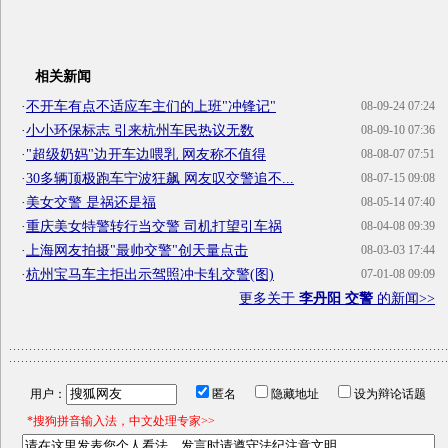
相关新闻
·
不开车有点不适应车主们的上班"冲锋记"
08-09-24 07:24
·
小小环保标志 引来杭州车民热议无数
08-09-10 07:36
·
"超级奶妈"边开车边喂乳 网友称不值得
08-08-07 07:51
·
30多辆顶极跑车宁波狂飙 网友叹交警追不...
08-07-15 09:08
·
美女交警 是祸还是福
08-05-14 07:40
·
重庆美女特警转行当交警 司机打望引车祸
08-04-08 09:39
·
上海网友拍摄"最帅交警"创天量点击
08-03-03 17:44
·
杭州宝马车主拒出示驾照冲卡轧交警(图)
07-01-08 09:09
更多关于
李丹阳 交警
的新闻>>
用户：
匿名
隐藏地址
设为辩论话题
*搜狗拼音输入法，中文处理专家>>