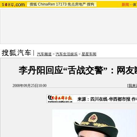
搜狐
ChinaRen
17173
焦点房地产
搜狗
新闻
-
体
汽车频道
>
汽车生活娱乐
>
星星车闻
李丹阳回应“舌战交警”：网友
2008年09月25日10:00
[
我来
来源：四川在线-华西都市报 作