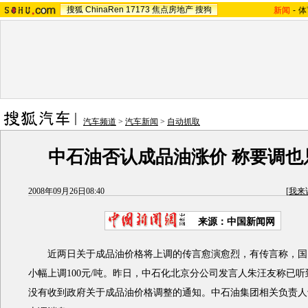
搜狐
ChinaRen
17173
焦点房地产
搜狗
新闻
-
体
汽车频道
>
汽车新闻
>
自动抓取
中石油否认成品油涨价 称要调也
2008年09月26日08:40
[
我来
来源：中国新闻网
近两日关于成品油价格将上调的传言愈演愈烈，有传言称，国
小幅上调100元/吨。昨日，中石化北京分公司发言人朱汪友称已
没有收到政府关于成品油价格调整的通知。中石油集团相关负责人