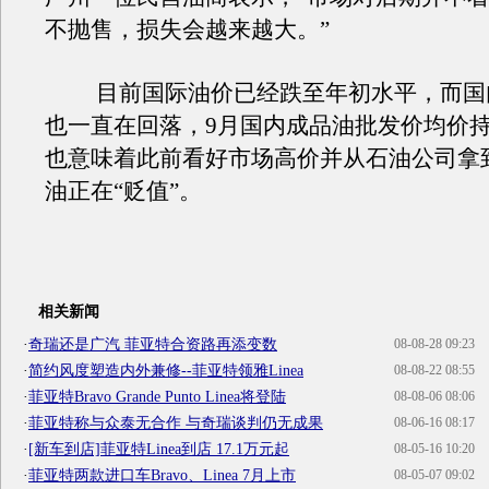
不抛售，损失会越来越大。”
目前国际油价已经跌至年初水平，而国
也一直在回落，9月国内成品油批发价均价
也意味着此前看好市场高价并从石油公司拿
油正在“贬值”。
相关新闻
·
奇瑞还是广汽 菲亚特合资路再添变数
08-08-28 09:23
·
简约风度塑造内外兼修--菲亚特领雅Linea
08-08-22 08:55
·
菲亚特Bravo Grande Punto Linea将登陆
08-08-06 08:06
·
菲亚特称与众泰无合作 与奇瑞谈判仍无成果
08-06-16 08:17
·
[新车到店]菲亚特Linea到店 17.1万元起
08-05-16 10:20
·
菲亚特两款进口车Bravo、Linea 7月上市
08-05-07 09:02