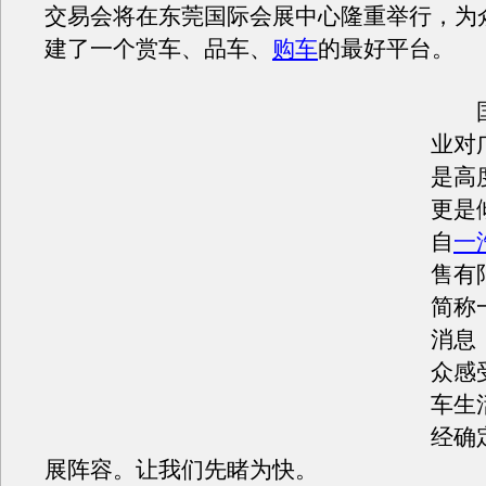
交易会将在东莞国际会展中心隆重举行，为
建了一个赏车、品车、
购车
的最好平台。
国
业对
是高
更是
自
一
售有
简称
消息
众感
车生
经确
展阵容。让我们先睹为快。