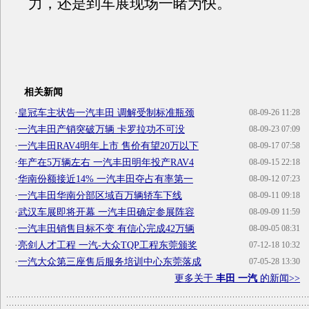
力，还是到车展现场一睹为快。
相关新闻
·
皇冠车主状告一汽丰田 调解受制标准瓶颈
08-09-26 11:28
·
一汽丰田产销突破万辆 卡罗拉功不可没
08-09-23 07:09
·
一汽丰田RAV4明年上市 售价有望20万以下
08-09-17 07:58
·
年产在5万辆左右 一汽丰田明年投产RAV4
08-09-15 22:18
·
华南份额接近14% 一汽丰田夺占有率第一
08-09-12 07:23
·
一汽丰田华南分部区域百万辆轿车下线
08-09-11 09:18
·
武汉车展即将开幕 一汽丰田确定参展阵容
08-09-09 11:59
·
一汽丰田销售目标不变 有信心完成42万辆
08-09-05 08:31
·
亮剑人才工程 一汽-大众TQP工程东莞颁奖
07-12-18 10:32
·
一汽大众第三座售后服务培训中心东莞落成
07-05-28 13:30
更多关于
丰田 一汽
的新闻>>