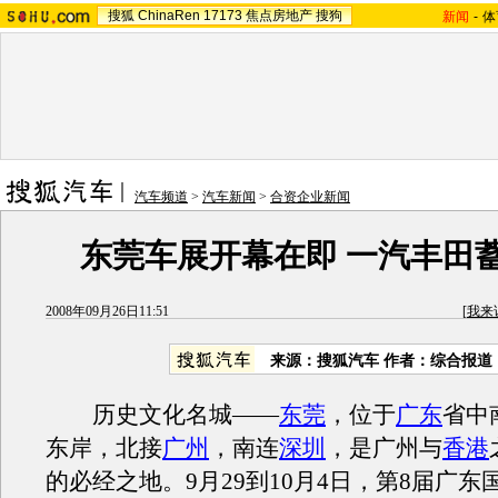
搜狐
ChinaRen
17173
焦点房地产
搜狗
新闻
-
体
汽车频道
>
汽车新闻
>
合资企业新闻
东莞车展开幕在即 一汽丰田
2008年09月26日11:51
[
我来
来源：搜狐汽车 作者：综合报道
历史文化名城——
东莞
，位于
广东
省中
东岸，北接
广州
，南连
深圳
，是广州与
香港
的必经之地。9月29到10月4日，第8届广东