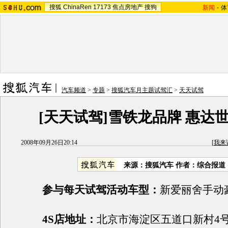
搜狐
ChinaRen
17173
焦点房地产
搜狗
新闻
-
体
汽车频道
>
专题
>
搜狐汽车月主题试驾汇
>
天天试驾
[天天试驾]雪铁龙品牌 惠达世
2008年09月26日20:14
[
我来
来源：搜狐汽车 作者：综合报道
参与每天试驾活动车型：
新爱丽舍手动
4S店地址：
北京市海淀区五道口新村4