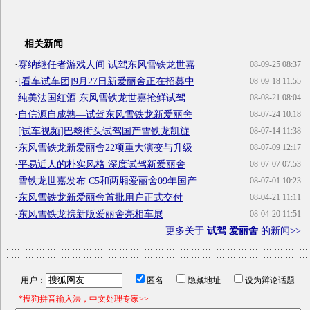
相关新闻
·
赛纳继任者游戏人间 试驾东风雪铁龙世嘉
08-09-25 08:37
·
[看车试车团]9月27日新爱丽舍正在招募中
08-09-18 11:55
·
纯美法国红酒 东风雪铁龙世嘉抢鲜试驾
08-08-21 08:04
·
自信源自成熟—试驾东风雪铁龙新爱丽舍
08-07-24 10:18
·
[试车视频]巴黎街头试驾国产雪铁龙凯旋
08-07-14 11:38
·
东风雪铁龙新爱丽舍22项重大演变与升级
08-07-09 12:17
·
平易近人的朴实风格 深度试驾新爱丽舍
08-07-07 07:53
·
雪铁龙世嘉发布 C5和两厢爱丽舍09年国产
08-07-01 10:23
·
东风雪铁龙新爱丽舍首批用户正式交付
08-04-21 11:11
·
东风雪铁龙携新版爱丽舍亮相车展
08-04-20 11:51
更多关于
试驾 爱丽舍
的新闻>>
用户：
匿名
隐藏地址
设为辩论话题
*搜狗拼音输入法，中文处理专家>>