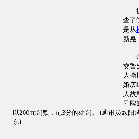
据
查了
是从
新晃
州
交警
人撕
婚庆
人故
号牌
以200元罚款，记3分的处罚。 (通讯员欧阳
东)