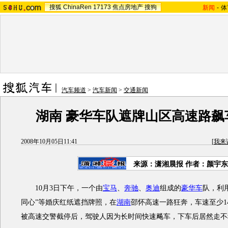
搜狐
ChinaRen
17173
焦点房地产
搜狗
新闻
-
体
汽车频道
>
汽车新闻
>
交通新闻
湖南 豪华车队遮牌山区高速路飙
2008年10月05日11:41
[
我来
来源：潇湘晨报 作者：颜宇东
10月3日下午，一个由
宝马
、
奔驰
、
奥迪
组成的
豪华车
队，利用
同心”等婚庆红纸遮挡牌照，在
湖南
邵怀高速一路狂奔，车速至少1
被高速交警截停后，驾驶人因为长时间快速飚车，下车后居然走不