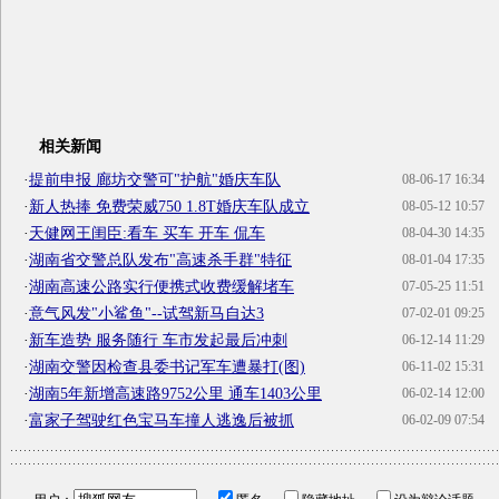
相关新闻
·
提前申报 廊坊交警可"护航"婚庆车队
08-06-17 16:34
·
新人热捧 免费荣威750 1.8T婚庆车队成立
08-05-12 10:57
·
天健网王闺臣:看车 买车 开车 侃车
08-04-30 14:35
·
湖南省交警总队发布"高速杀手群"特征
08-01-04 17:35
·
湖南高速公路实行便携式收费缓解堵车
07-05-25 11:51
·
意气风发"小鲨鱼"--试驾新马自达3
07-02-01 09:25
·
新车造势 服务随行 车市发起最后冲刺
06-12-14 11:29
·
湖南交警因检查县委书记军车遭暴打(图)
06-11-02 15:31
·
湖南5年新增高速路9752公里 通车1403公里
06-02-14 12:00
·
富家子驾驶红色宝马车撞人逃逸后被抓
06-02-09 07:54