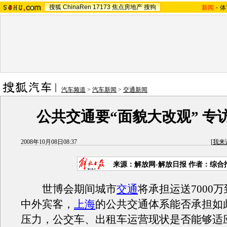
搜狐
ChinaRen
17173
焦点房地产
搜狗
新闻
-
体
汽车频道
>
汽车新闻
>
交通新闻
公共交通要“面貌大改观” 专
2008年10月08日08:37
[
我来
来源：解放网-解放日报 作者：综合
世博会期间城市
交通
将承担运送7000万
中外宾客，
上海
的公共交通体系能否承担如
压力，公交车、出租车运营现状是否能够适