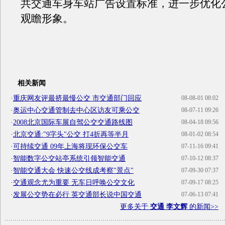
共交通车身车站广告设置标准，进一步优化
观瞻形象。
相关新闻
·
重庆网友评最挤最慢公交 市交通部门回应
08-08-01 08:02
·
奥运中心交通管制去中心区访友可乘公交
08-07-11 09:26
·
2008北京国际车展自驾公交交通路线图
08-04-18 09:56
·
北京交通:"9字头"公交 打4折再等半月
08-01-02 08:54
·
可持续交通 09年上海将现环保公交车
07-11-16 09:41
·
智能数字公交站亭系统引领智能交通
07-10-12 08:37
·
智能交通大会 快速公交线成考察"景点"
07-09-30 07:37
·
交通观念尤为重要 无车日呼唤公交文化
07-09-17 08:25
·
发展公交势在必行 英交通部长说中国交通
07-06-13 07:41
更多关于
交通 李文辉
的新闻>>