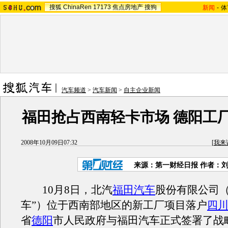
搜狐
ChinaRen
17173
焦点房地产
搜狗
新闻
-
体
汽车频道
>
汽车新闻
>
自主企业新闻
福田抢占西南轻卡市场 德阳工
2008年10月09日07:32
[
我来
来源：第一财经日报 作者：
10月8日，北汽
福田汽车
股份有限公司（
车”）位于西南部地区的新工厂项目落户
四
省
德阳
市人民政府与福田汽车正式签署了战