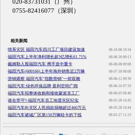
020-83731031（广州）
0755-82416077（深圳）
相关新闻
·
情系灾区 福田汽车四川工厂项目建设加速
08-10-08 19:34
·
福田汽车上半年净利增长超3亿增长61.71%
08-08-30 09:13
·
戴姆勒入股福田汽车 携手造中重卡
08-08-08 09:08
·
福田汽车(600166)上半年海外销售近2万辆
08-07-18 08:08
·
营销观察 福田汽车"指数营销"一箭双雕
08-06-12 09:39
·
福田汽车:绿色环保品牌 盈利空间广阔
08-06-10 07:19
·
福田汽车拟整体收购和接收蒙派克工厂
08-06-05 08:40
·
谁在坚守?-福田汽车员工地震灾区纪实
08-05-28 16:45
·
福田汽车向灾区人民捐款捐物超过460万元
08-05-28 16:44
·
福田汽车诸城厂区第150万辆轻卡的下线
08-03-27 11:23