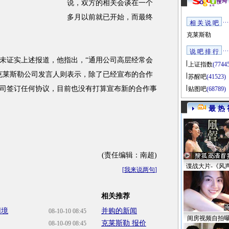
说，双方的相关会谈在一个
多月以前就已开始，而最终
相 关 说 吧
克莱斯勒
说 吧 排 行
证实上述报道，他指出，“通用公司高层经常会
上证指数
(7744
克莱斯勒公司发言人则表示，除了已经宣布的合作
苏醒吧
(41523)
司签订任何协议，目前也没有打算宣布新的合作事
贴图吧
(68789)
最 热 
(责任编辑：南超)
谍战大片-《风
[
我来说两句
]
相关推荐
困境
并购的新闻
08-10-10 08:45
闺房视频自拍
克莱斯勒 报价
08-10-09 08:45