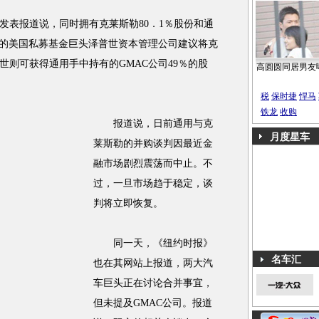
表报道说，同时拥有克莱斯勒80．1％股份和通
股份的美国私募基金巨头泽普世资本管理公司建议将克
世则可获得通用手中持有的GMAC公司49％的股
高圆圆同居男友
税
保时捷
悍马
铁龙
收购
报道说，日前通用与克
月度星车
莱斯勒的并购谈判因最近金
融市场剧烈震荡而中止。不
过，一旦市场趋于稳定，谈
判将立即恢复。
同一天，《纽约时报》
名车汇
也在其网站上报道，两大汽
车巨头正在讨论合并事宜，
但未提及GMAC公司。报道