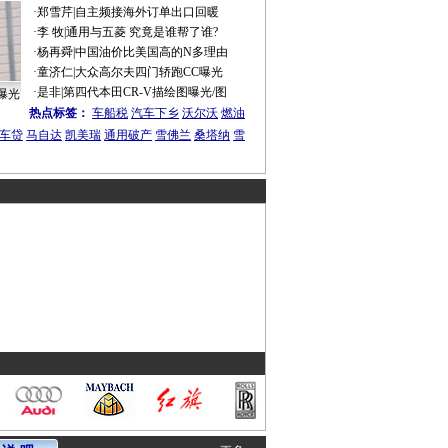
·
郑雪芹
|
自主频接海外订单出口回暖
·
李 牧
|
通用与五菱 究竟是谁帮了谁?
·
杨再舜
|
中国油价比美国高的N多理由
·
童济仁
|
大众高尔夫四门轿跑CC曝光
·
是非
|
第四代本田CR-V描绘图曝光/图
曝光
热点标签：
车船税
汽车下乡
沃尔沃
燃油
车贷
马自达
凯美瑞
通用破产
雪佛兰
桑塔纳
雪