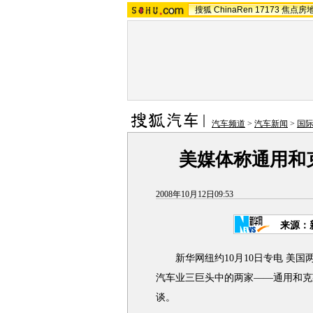
搜狐
ChinaRen
17173
焦点房
汽车频道
>
汽车新闻
>
国
美媒体称通用和
2008年10月12日09:53
来源：
新华网纽约10月10日专电 美国
汽车业三巨头中的两家——通用和克
谈。