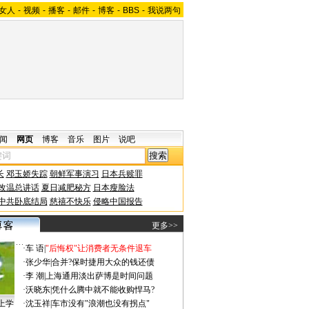
女人
-
视频
-
播客
-
邮件
-
博客
-
BBS
-
我说两句
闻
网页
博客
音乐
图片
说吧
长
邓玉娇失踪
朝鲜军事演习
日本兵赎罪
改温总讲话
夏日减肥秘方
日本瘦脸法
中共卧底结局
慈禧不快乐
侵略中国报告
更多>>
·
车 语
|
"后悔权"让消费者无条件退车
·
张少华
|
合并?保时捷用大众的钱还债
·
李 潮
|
上海通用淡出萨博是时间问题
·
沃晓东
|
凭什么腾中就不能收购悍马?
上学
·
沈玉祥
|
车市没有"浪潮也没有拐点"