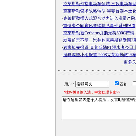
·
克莱斯勒剑指电动车领域 三款电动车
·
克莱斯勒谋求战略转型 墨斐首选本土
·
克莱斯勒插入式混合动力进入准量产阶
·
首例央企间东风并购哈飞事件系列报道
·
克莱斯勒被Cerberus并购无碍300C产销
·
发展前景不明一汽并购克莱斯勒受困7
·
独家抢先报道 克莱斯勒PT漫步者今日
·
搜狐谍照小组报道 2008克莱斯勒旅行
更多
用户：
匿名
*搜狗拼音输入法，中文处理专家>>