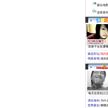
摄头地
违章查
富家子女友遭
狐说车坛
|
国内
明星座驾
|
谁的
每天在吞别人
漂在海外
|
为什
型男索女
|
晒晒