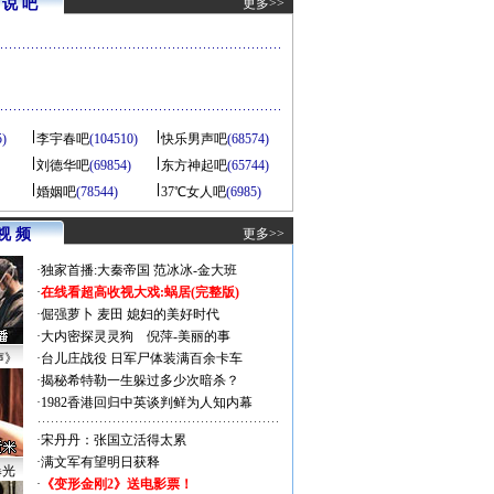
说 吧
更多>>
5)
李宇春吧
(104510)
快乐男声吧
(68574)
刘德华吧
(69854)
东方神起吧
(65744)
婚姻吧
(78544)
37℃女人吧
(6985)
视 频
更多>>
·
独家首播:大秦帝国
范冰冰-金大班
·
在线看超高收视大戏:
蜗居(完整版)
·
倔强萝卜
麦田
媳妇的美好时代
·
大内密探灵灵狗
倪萍-美丽的事
声》
·
台儿庄战役 日军尸体装满百余卡车
·
揭秘希特勒一生躲过多少次暗杀？
·
1982香港回归中英谈判鲜为人知内幕
·
宋丹丹：张国立活得太累
·
满文军有望明日获释
曝光
·
《变形金刚2》送电影票！