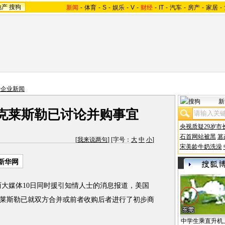
地产
搜狗
新闻
-
体育
-
S
-
娱乐
-
V
-
财经
-
IT
-
汽车
-
房产
-
家居
-
际企业新闻
新
克莱斯勒已讨论并购事宜
央视质疑29岁市
石首网站被黑
篡
[
我来说两句
] [字号：
大
中
小
]
宋美龄牛奶洗澡
新华网
两大媒体10日同时援引知情人士的消息报道，美国
莱斯勒已就双方合并或前者收购后者进行了初步商
中学生乘直升机