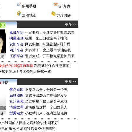
图
实用手册
信 访 办
询
加油地图
汽车知识
更多>>
狐说车坛
|
一定要看！高速交警的吐血忠告
明星座驾
|
杭州一家三口被宝马车撞飞
安阳车会
|
网友实拍:107国道遇惨烈车祸
四川车会
|
太有才了！史上最牛节油秘笈
江苏车会
|
引以为戒！开车接电话恐怖后果
曝光
最惨烈的16起高速车祸
跑高速16保命注意事项
座驾更奢华？各国领导人座驾一览
更多>>
焦点新闻
|
不要迷恋哥，哥只是一个鬼
贴贴图图
|
英媒评出2009年度搞怪发明
娱乐旮旯
|
当红明星不仅仅是名利双收
情感世界
|
后悔嫁给这样一个山西男人
型男索女
|
小糖精归来，在海边轻轻舞
口水
么出过国的人回来之后都会说中国不好
自己的旗袍照
暴雨过后天空依旧晴朗