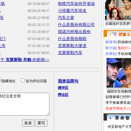
登场
电喷汽车如何开省油
08-10-06 08:07
化
小排量汽车排名
08-09-26 08:37
段
汽车之家
08-09-22 08:06
自爆捉奸后恶梦
什么是股份有限公司
08-02-28 11:25
我该怎样推出股份
07-05-30 08:07
重门
什么是股份期权
07-03-06 07:38
·
听评书
|
郭德纲
上市
克莱斯勒大捷龙
07-02-08 13:40
·
听小说
|
鬼吹灯1
车
克莱斯勒汽车
06-03-07 00:05
·
共享区
|
手机病
关于
克莱斯勒 并购
的新闻>>
隐藏地址
设为辩论话题
我来说两句
精华区
揭田壮壮徐帆
辩论区
·
赵薇被爆已经怀
·
李宇春爆遭母逼
·
圣诞节明信片八
茶 余 饭
·
何炅获地产大亨