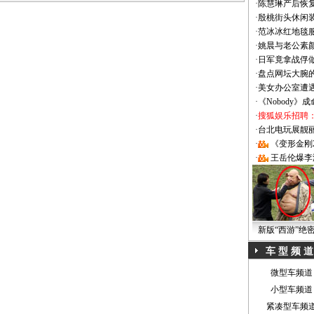
·
陈慧琳产后恢复
·
殷桃街头休闲装
·
范冰冰红地毯
·
姚晨与老公素
·
日军竟拿战俘
·
盘点网坛大腕
·
美女办公室遭
·
《Nobody》
·
搜狐娱乐招聘
·
台北电玩展靓丽Sh
·
《变形金刚
·
王岳伦爆李
新版“西游”绝
车 型 频 道
微型车频道
小型车频道
紧凑型车频