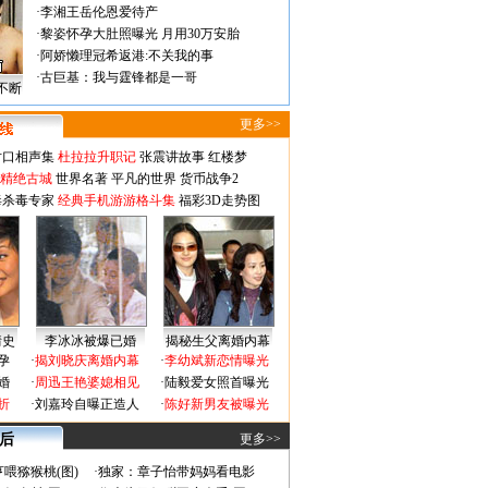
·
李湘王岳伦恩爱待产
·
黎姿怀孕大肚照曝光 月用30万安胎
·
阿娇懒理冠希返港:不关我的事
·
古巨基：我与霆锋都是一哥
不断
更多>>
对口相声集
杜拉拉升职记
张震讲故事
红楼梦
-精绝古城
世界名著
平凡的世界
货币战争2
毒杀毒专家
经典手机游游格斗集
福彩3D走势图
情史
李冰冰被爆已婚
揭秘生父离婚内幕
孕
·
揭刘晓庆离婚内幕
·
李幼斌新恋情曝光
婚
·
周迅王艳婆媳相见
·
陆毅爱女照首曝光
折
·
刘嘉玲自曝正造人
·
陈好新男友被曝光
 后
更多>>
喂猕猴桃(图)
·
独家：章子怡带妈妈看电影