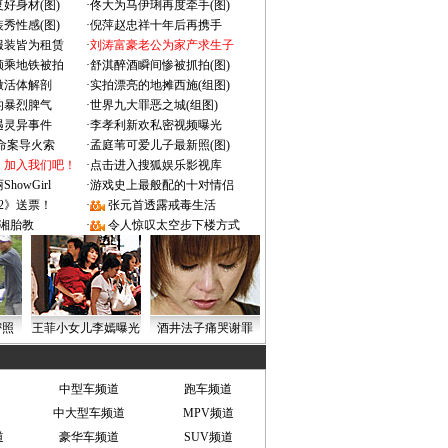
好身材(图)
·
佟大为马伊琍再度牵手(图)
秀性感(图)
·
倪萍赵忠祥十年后再携手
服装皆为租赁
·
刘涛富豪老公为家产求生子
颜乘地铁被拍
·
舒淇醉酒瞬间惨被抓拍(图)
做活体解剖
·
实拍漂亮的地摊西施(组图)
的暴烈脾气
·
世界九大罪恶之城(组图)
遇灵异事件
·
李孝利新欢私密视频曝光
成命案导火索
·
孟庭苇可爱儿子最新照(图)
：加入我们吧！
·
点击进入搜狐娱乐影视库
owGirl
·
游戏史上最般配的十对情侣
2》送票！
·
张元首透露戒毒生活
湘胎教
·
令人惊叹太空步下楼方式
密照
王菲小女儿李嫣曝光
酒井法子痛哭谢罪
中型车频道
跑车频道
中大型车频道
MPV频道
道
豪华车频道
SUV频道