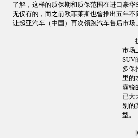
了解，这样的质保期和质保范围在进口豪华S
无仅有的，而之前欧菲莱斯也曾推出五年不
让起亚汽车（中国）再次领跑汽车售后市场
据
市场
SU
多保
里的
霸锐
已大
别的
型。
同