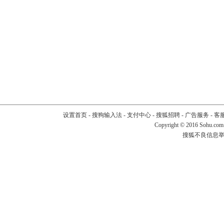
设置首页
-
搜狗输入法
-
支付中心
-
搜狐招聘
-
广告服务
-
客
Copyright
©
2016 Sohu.com
搜狐不良信息