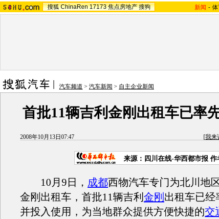
搜狐
ChinaRen
17173
焦点房地产
搜狗
新闻
-
体
汽车频道
>
汽车新闻
>
自主企业新闻
首批11辆吉利金刚出租车已率
2008年10月13日07:47
[
我来
来源：四川在线-华西都市报 作
10月9日，
成都
西物汽车专门为北川地
金刚出租车，首批11辆吉利
金刚
出租车已经
并投入使用，为当地群众提供方便快捷的
交