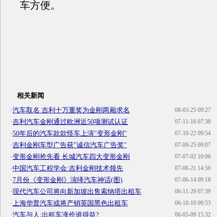
车方便。
相关新闻
·
汽车取名 吉利十万重奖为金刚两厢求名
08-03-25 09:27
·
吉利汽车金刚通过欧洲近50项测试认证
07-11-16 07:38
·
50年后的汽车款款怪车上演"变形金刚"
07-10-22 09:54
·
吉利金刚车型广告获"诚信汽车广告奖"
07-09-25 09:07
·
变形金刚抢先看 长城汽车四大变形金刚
07-07-02 10:06
·
中国汽车工程学会:吉利金刚技术领先
07-06-21 14:56
·
7月份《变形金刚》演绎汽车神话(图)
07-06-14 09:18
·
现代汽车公司将向新加坡出售索纳塔出租车
06-11-29 07:39
·
上海华普汽车或将产销英国黑色出租车
06-10-10 09:53
·
汽车与人:出租车涨价谁得益?
06-05-09 15:32