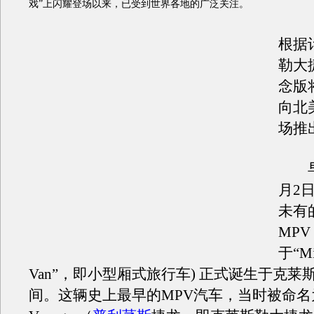
戏”上闪耀登场以来，已受到世界各地的广泛关注。
根据
勒大
念版将
向北
场推
早在
月2
未有
MP
于“Min
Van”，即小型厢式旅行车) 正式诞生于克莱
间。这辆史上最早的MPV汽车，当时被命名为Pl