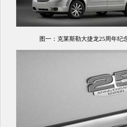
图一：克莱斯勒大捷龙
25
周年纪