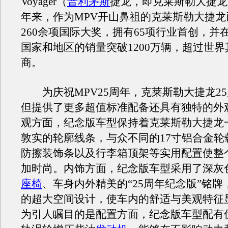
Voyager（
普利茅斯
捷龙，即克莱斯勒大捷龙的
年来，作为MPV开山鼻祖的克莱斯勒大捷龙
260余项国际大奖，拥有65项行业首创，并在
国家和地区的销量突破1200万辆，超过世
商。
为庆祝MPV25周年，克莱斯勒大捷龙2
但提供了更多超值标准配备还具有独特的外
观方面，纪念版车型保持着克莱斯勒大捷龙
敦实的轮廓线条，与众不同的17寸铝合金轮
防擦装饰条以及行李箱顶架等实用配置使整
加时尚。内饰方面，纪念版车型采用了深灰
座椅
、车身内外精美的“25周年纪念版”铭
的超大空间设计，使车内的舒适与美观特征
为引人瞩目的是配置方面，纪念版车型配有优