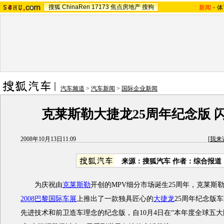
搜狐
ChinaRen
17173
焦点房地产
搜狗
新闻
-
体
汽车频道
>
汽车新闻
>
国际企业新闻
克莱斯勒大捷龙25周年纪念版 
2008年10月13日11:09
[
我来
来源：搜狐汽车 作者：综合报道
为庆祝由
克莱斯勒
开创的MPV细分市场诞生25周年，克莱斯
2008巴黎国际车展
上推出了一款独具匠心的
大捷龙
25周年纪念版
先进技术和前卫造车理念的纪念版，自10月4日在“本年度全球五