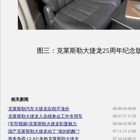
图三：克莱斯勒大捷龙
25
周年纪念
相关新闻
·
克莱斯勒汽车大捷龙应税不涨价
08-09-04 08:09
·
克莱斯勒大捷龙入选残奥会工作专用车
08-07-17 17:20
·
[车型视频]克莱斯勒大捷龙彰显魅力
08-04-22 08:38
·
国产克莱斯勒大捷龙动了"谁的奶酪"?
07-11-15 11:00
·
商务争霸 GL8公务舱克莱斯勒大捷龙
07-10-10 08:21