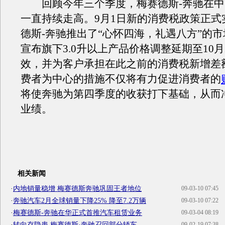
回顾今年三个季度，梅赛德斯-奔驰在中
一直持续走高。9月1日新的消费税政策正式
德斯-奔驰推出了“心怀四海，礼遇八方”的
宣布旗下3.0升以上产品价格调整延期至10月
效，并为客户承担在此之前的消费税新增差
费者为中心的措施不仅将有力促进消费者的
将使奔驰为第四季度的收获打下基础，从而
业绩。
相关新闻
·
内地销量稳增 梅赛德斯奔驰巩固王者地位
09-03-10 07:45
·
奔驰汽车2月全球销量下降25% 降至7.2万辆
09-03-10 07:22
·
梅赛德斯-奔驰在华正式首推汽车租赁业务
09-03-04 08:19
·
转向存隐患 梅赛德斯·奔驰召回部分轿车
09-02-19 07:38