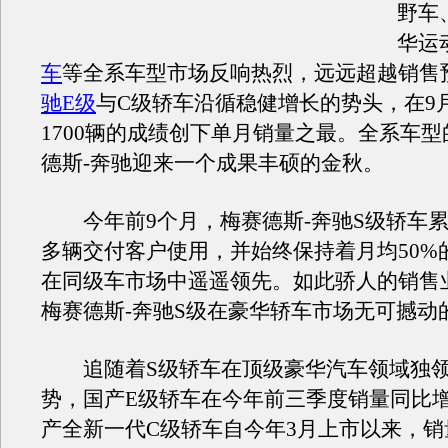
野车
华运
车
等全系车型市场反响热烈，远远超越销售
驰E级
与C级轿车沿循稳健增长的势头，在9
1700辆的成绩创下单月销量之最。全系车
德斯-奔驰迎来一个成果丰硕的金秋。
今年前9个月，梅赛德斯-奔驰S级轿车累计共
多辆交付客户使用，并始终保持着月均50%
在同级车市场中遥遥领先。如此骄人的销售
梅赛德斯-奔驰S级在豪华轿车市场无可撼动
追随着S级轿车在顶级豪华汽车领域独领
势，国产E级轿车在今年前三季度销量同比增
产全新一代C级轿车自今年3月上市以来，销