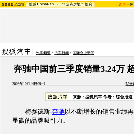
搜狐
ChinaRen
17173
焦点房地产
搜狗
新闻
-
体
汽车频道
>
汽车新闻
>
国际企业新闻
奔驰中国前三季度销量3.24万 
2008年10月14日09:41
[
我来
来源：搜狐汽车 作者：综合报道
梅赛德斯-
奔驰
以不断增长的销售业绩再
星徽的品牌吸引力。