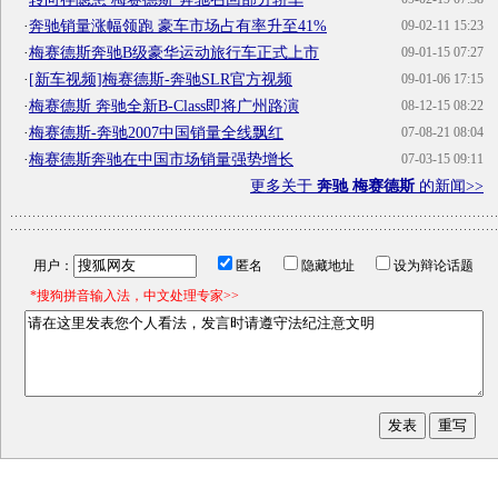
·
奔驰销量涨幅领跑 豪车市场占有率升至41%
09-02-11 15:23
·
梅赛德斯奔驰B级豪华运动旅行车正式上市
09-01-15 07:27
·
[新车视频]梅赛德斯-奔驰SLR官方视频
09-01-06 17:15
·
梅赛德斯 奔驰全新B-Class即将广州路演
08-12-15 08:22
·
梅赛德斯-奔驰2007中国销量全线飘红
07-08-21 08:04
·
梅赛德斯奔驰在中国市场销量强势增长
07-03-15 09:11
更多关于
奔驰 梅赛德斯
的新闻>>
用户：
匿名
隐藏地址
设为辩论话题
*搜狗拼音输入法，中文处理专家>>