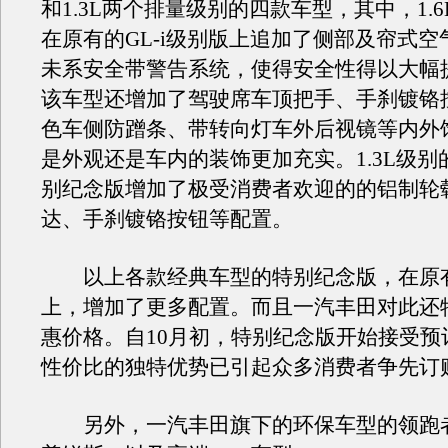
和1.3L两个排量级别的四款车型，其中，1.
在原有的GL-i级别版上追加了侧部及帘式
未系安全带警告系统，使得安全性得以大幅
该车型还增加了驾驶席车顶把手、手刹镀铬
色车侧防蹭条、带转向灯车外后视镜等内外
是外观还是车内的装饰更加充实。1.3L级别的
别纪念版增加了极受消费者欢迎的的铝制轮
达、手刹镀铬按钮等配置。
以上各款经典车型的特别纪念版，在原
上，增加了更多配置。而且一汽丰田对此还
惠价格。自10月初，特别纪念版开始接受预
性价比的独特优势已引起众多消费者争先订
另外，一汽丰田旗下的环保车型的领跑者—