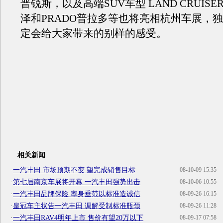
普锐斯，以及高端SUV车型 LAND CRUISER
泽和PRADO普拉多等也将亮相杭州车展，
定会给大家带来的别样的感受。
相关新闻
·
一汽丰田 市场预期不变 望完成销售目标
08-10-09 15:35
·
第七届南京车展将开幕 一汽丰田强势出击
08-10-06 10:55
·
一汽丰田品牌保险 率身垂范以标准造诚信
08-09-26 16:15
·
皇冠车主状告一汽丰田 调解受制标准瓶颈
08-09-26 11:28
·
一汽丰田RAV4明年上市 售价有望20万以下
08-09-17 07:58