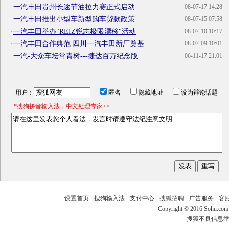
·
一汽丰田贵州长途节油拉力赛正式启动
08-07-17 14:28
·
一汽丰田推出小型车新型购车贷款政策
08-07-15 07:58
·
一汽丰田举办"REIZ锐志极限漂移"活动
08-07-10 10:17
·
一汽丰田合作典范 四川一汽丰田新厂奠基
08-07-09 10:01
·
一汽-大众车坛常青树---捷达百万纪念版
06-11-17 21:01
用户：
匿名
隐藏地址
设为辩论话题
*搜狗拼音输入法，中文处理专家>>
设置首页
-
搜狗输入法
-
支付中心
-
搜狐招聘
-
广告服务
-
客
Copyright
©
2016 Sohu.com
搜狐不良信息