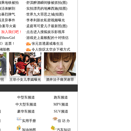
颜乘地铁被拍
·
舒淇醉酒瞬间惨被抓拍(图)
做活体解剖
·
实拍漂亮的地摊西施(组图)
的暴烈脾气
·
世界九大罪恶之城(组图)
遇灵异事件
·
李孝利新欢私密视频曝光
成命案导火索
·
孟庭苇可爱儿子最新照(图)
：加入我们吧！
·
点击进入搜狐娱乐影视库
owGirl
·
游戏史上最般配的十对情侣
2》送票！
·
张元首透露戒毒生活
湘胎教
·
令人惊叹太空步下楼方式
密照
王菲小女儿李嫣曝光
酒井法子痛哭谢罪
中型车频道
跑车频道
中大型车频道
MPV频道
道
豪华车频道
SUV频道
图
实用手册
信 访 办
询
加油地图
汽车知识