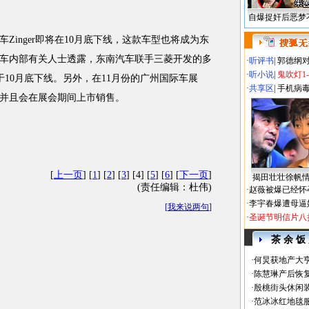
自爆捉奸后恶梦
nger即将在10月底下线，这款车型也将成为东
车内部有关人士透露，东南汽车联手三菱开发的多
·
听评书
|
郭德纲
·
听小说
|
鬼吹灯1
，将于10月底下线。另外，在11月份的广州国际车展
·
共享区
|
手机病
并且会在展会期间上市销售。
[
上一页
] [
1
] [
2
] [
3
] [4] [
5
] [
6
] [
下一页
]
揭田壮壮徐帆
(责任编辑：杜伟)
·
赵薇被爆已经怀
·
李宇春爆遭母逼
[
我来说两句
]
·
圣诞节明信片八
茶 余 饭
·
何炅获地产大亨
·
陈慧琳产后恢复
·
殷桃街头休闲装
·
范冰冰红地毯