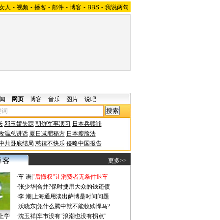
女人
-
视频
-
播客
-
邮件
-
博客
-
BBS
-
我说两句
闻
网页
博客
音乐
图片
说吧
长
邓玉娇失踪
朝鲜军事演习
日本兵赎罪
改温总讲话
夏日减肥秘方
日本瘦脸法
中共卧底结局
慈禧不快乐
侵略中国报告
更多>>
·
车 语
|
"后悔权"让消费者无条件退车
·
张少华
|
合并?保时捷用大众的钱还债
·
李 潮
|
上海通用淡出萨博是时间问题
·
沃晓东
|
凭什么腾中就不能收购悍马?
上学
·
沈玉祥
|
车市没有"浪潮也没有拐点"