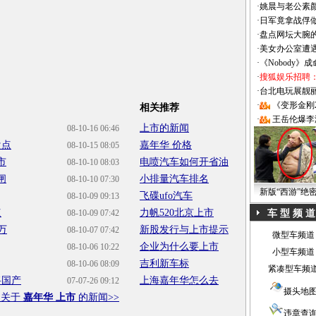
·
姚晨与老公素
·
日军竟拿战俘
·
盘点网坛大腕
·
美女办公室遭
·
《Nobody》
·
搜狐娱乐招聘
·
台北电玩展靓丽Sh
·
《变形金刚
相关推荐
·
王岳伦爆李
上市的新闻
08-10-16 06:46
盘点
嘉年华 价格
08-10-15 08:05
市
电喷汽车如何开省油
08-10-10 08:03
闸
小排量汽车排名
08-10-10 07:30
新版“西游”绝
飞碟ufo汽车
08-10-09 09:13
点
力帆520北京上市
08-10-09 07:42
车 型 频 道
万
新股发行与上市提示
08-10-07 07:42
微型车频道
企业为什么要上市
08-10-06 10:22
小型车频道
吉利新车标
08-10-06 08:09
紧凑型车频
将国产
上海嘉年华怎么去
07-07-26 09:12
摄头地
多关于
嘉年华 上市
的新闻>>
违章查