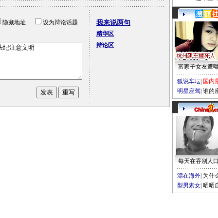
隐藏地址
设为辩论话题
我来说两句
精华区
辩论区
富家子女友遭
狐说车坛
|
国内
明星座驾
|
谁的
每天在吞别人
漂在海外
|
为什
型男索女
|
晒晒