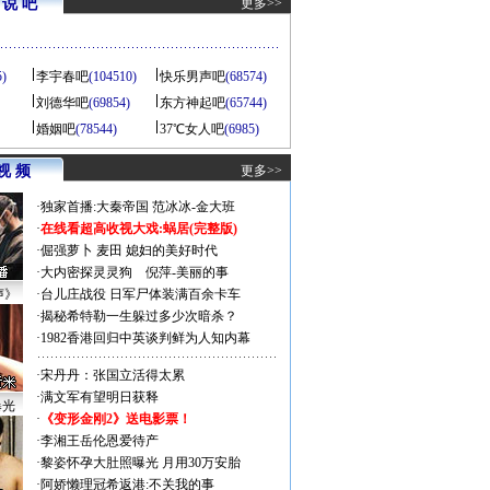
说 吧
更多>>
5)
李宇春吧
(104510)
快乐男声吧
(68574)
刘德华吧
(69854)
东方神起吧
(65744)
婚姻吧
(78544)
37℃女人吧
(6985)
视 频
更多>>
·
独家首播:大秦帝国
范冰冰-金大班
·
在线看超高收视大戏:
蜗居(完整版)
·
倔强萝卜
麦田
媳妇的美好时代
·
大内密探灵灵狗
倪萍-美丽的事
声》
·
台儿庄战役 日军尸体装满百余卡车
·
揭秘希特勒一生躲过多少次暗杀？
·
1982香港回归中英谈判鲜为人知内幕
·
宋丹丹：张国立活得太累
·
满文军有望明日获释
曝光
·
《变形金刚2》送电影票！
·
李湘王岳伦恩爱待产
·
黎姿怀孕大肚照曝光 月用30万安胎
·
阿娇懒理冠希返港:不关我的事