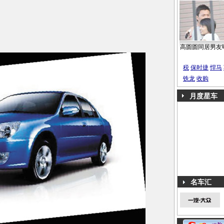
高圆圆同居男友
税
保时捷
悍马
铁龙
收购
月度星车
名车汇