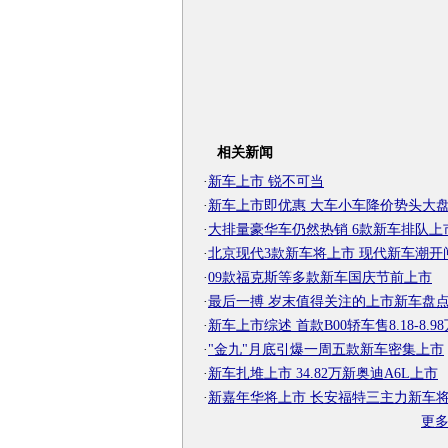
相关新闻
·
新车上市 锐不可当
·
新车上市即优惠 大车小车降价势头大
·
大排量豪华车仍然热销 6款新车排队上
·
北京现代3款新车将上市 现代新车潮开
·
09款福克斯等多款新车国庆节前上市
·
最后一搏 岁末值得关注的上市新车盘
·
新车上市综述 首款B00轿车售8.18-8.98
·
"金九"月底引爆一周五款新车密集上市
·
新车扎堆上市 34.82万新奥迪A6L上市
·
新嘉年华将上市 长安福特三主力新车
更