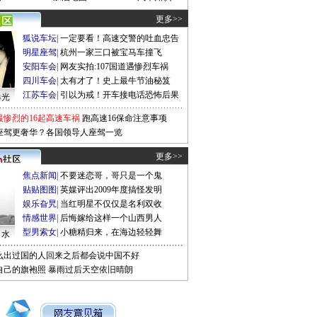
更多>>
狐说车坛
|
一定要看！高速交警的吐血忠告
明星座驾
|
杭州一家三口被宝马车撞飞
安阳车会
|
网友实拍:107国道遇惨烈车祸
四川车会
|
太有才了！史上最牛节油秘笈
江苏车会
|
引以为戒！开车接电话恐怖后果
曝光
最惨烈的16起高速车祸
跑高速16保命注意事项
座驾更奢华？各国领导人座驾一览
更多>>
焦点新闻
|
不要迷恋哥，哥只是一个鬼
贴贴图图
|
英媒评出2009年度搞怪发明
娱乐旮旯
|
当红明星不仅仅是名利双收
情感世界
|
后悔嫁给这样一个山西男人
型男索女
|
小糖精归来，在海边轻轻舞
口水
么出过国的人回来之后都会说中国不好
自己的旗袍照
暴雨过后天空依旧晴朗