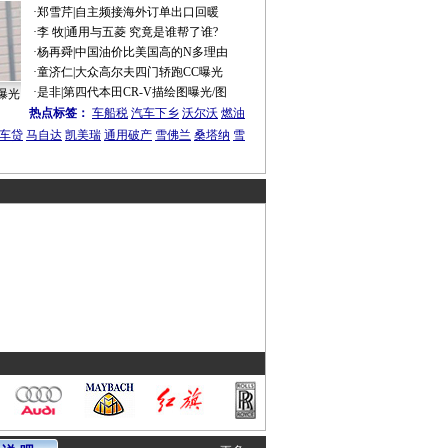
·
郑雪芹
|
自主频接海外订单出口回暖
·
李 牧
|
通用与五菱 究竟是谁帮了谁?
·
杨再舜
|
中国油价比美国高的N多理由
·
童济仁
|
大众高尔夫四门轿跑CC曝光
·
是非
|
第四代本田CR-V描绘图曝光/图
曝光
热点标签：
车船税
汽车下乡
沃尔沃
燃油
车贷
马自达
凯美瑞
通用破产
雪佛兰
桑塔纳
雪