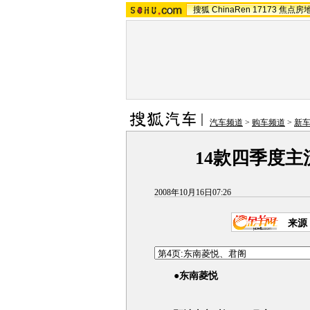
搜狐
ChinaRen
17173
焦点房
汽车频道
>
购车频道
>
新
14款四季度
2008年10月16日07:26
来源
●
东南菱悦