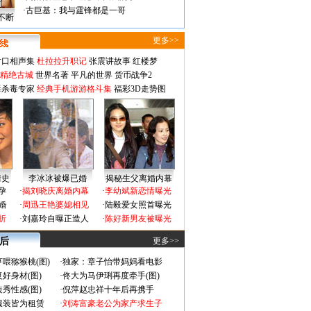
·
古巨基：我与霆锋都是一哥
不断
更多>>
对口相声集
杜拉拉升职记
张震讲故事
红楼梦
-精绝古城
世界名著
平凡的世界
货币战争2
毒杀毒专家
经典手机游游格斗集
福彩3D走势图
情史
李冰冰被爆已婚
揭秘生父离婚内幕
孕
·
揭刘晓庆离婚内幕
·
李幼斌新恋情曝光
婚
·
周迅王艳婆媳相见
·
陆毅爱女照首曝光
折
·
刘嘉玲自曝正造人
·
陈好新男友被曝光
 后
更多>>
喂猕猴桃(图)
·
独家：章子怡带妈妈看电影
好身材(图)
·
佟大为马伊琍再度牵手(图)
秀性感(图)
·
倪萍赵忠祥十年后再携手
服装皆为租赁
·
刘涛富豪老公为家产求生子