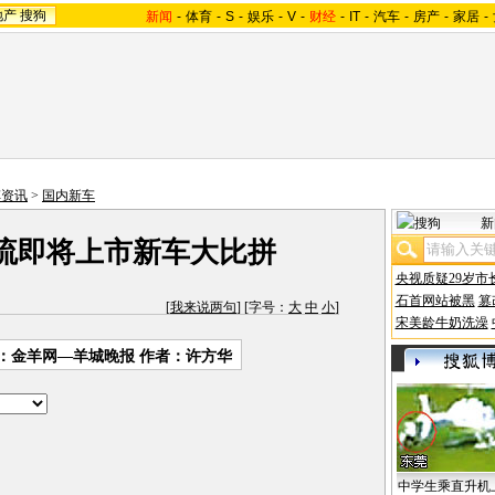
地产
搜狗
新闻
-
体育
-
S
-
娱乐
-
V
-
财经
-
IT
-
汽车
-
房产
-
家居
-
车资讯
>
国内新车
新
主流即将上市新车大比拼
央视质疑29岁市
石首网站被黑
篡
[
我来说两句
] [字号：
大
中
小
]
宋美龄牛奶洗澡
：金羊网—羊城晚报 作者：许方华
中学生乘直升机