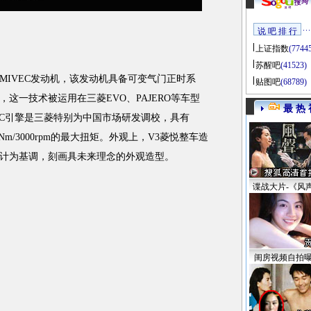
说 吧 排 行
上证指数
(7744
苏醒吧
(41523)
IVEC发动机，该发动机具备可变气门正时系
贴图吧
(68789)
这一技术被运用在三菱EVO、PAJERO等车型
最 热 
IVEC引擎是三菱特别为中国市场研发调校，具有
34Nm/3000rpm的最大扭矩。外观上，V3菱悦整车造
计为基调，刻画具未来理念的外观造型。
谍战大片-《风
闺房视频自拍