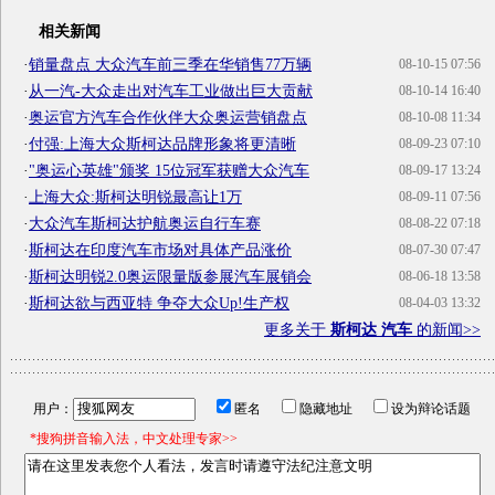
相关新闻
·
销量盘点 大众汽车前三季在华销售77万辆
08-10-15 07:56
·
从一汽-大众走出对汽车工业做出巨大贡献
08-10-14 16:40
·
奥运官方汽车合作伙伴大众奥运营销盘点
08-10-08 11:34
·
付强:上海大众斯柯达品牌形象将更清晰
08-09-23 07:10
·
"奥运心英雄"颁奖 15位冠军获赠大众汽车
08-09-17 13:24
·
上海大众:斯柯达明锐最高让1万
08-09-11 07:56
·
大众汽车斯柯达护航奥运自行车赛
08-08-22 07:18
·
斯柯达在印度汽车市场对具体产品涨价
08-07-30 07:47
·
斯柯达明锐2.0奥运限量版参展汽车展销会
08-06-18 13:58
·
斯柯达欲与西亚特 争夺大众Up!生产权
08-04-03 13:32
更多关于
斯柯达 汽车
的新闻>>
用户：
匿名
隐藏地址
设为辩论话题
*搜狗拼音输入法，中文处理专家>>