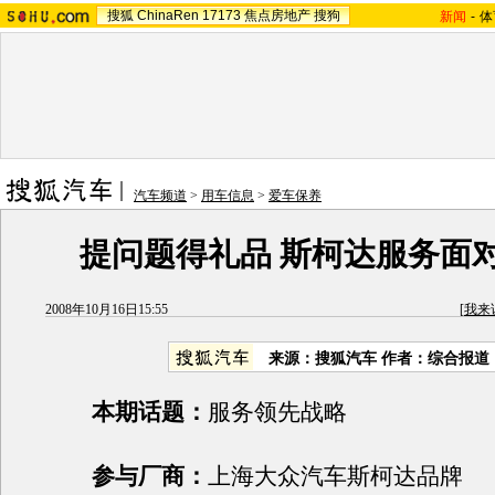
搜狐
ChinaRen
17173
焦点房地产
搜狗
新闻
-
体
汽车频道
>
用车信息
>
爱车保养
提问题得礼品 斯柯达服务面
2008年10月16日15:55
[
我来
来源：搜狐汽车 作者：综合报道
本期话题：
服务领先战略
参与厂商：
上海大众汽车斯柯达品牌