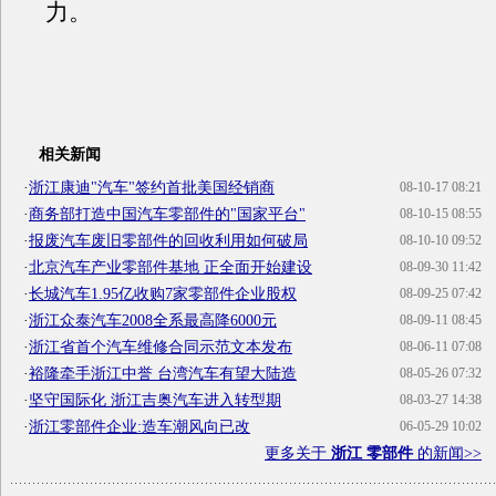
力。
相关新闻
·
浙江康迪"汽车"签约首批美国经销商
08-10-17 08:21
·
商务部打造中国汽车零部件的"国家平台"
08-10-15 08:55
·
报废汽车废旧零部件的回收利用如何破局
08-10-10 09:52
·
北京汽车产业零部件基地 正全面开始建设
08-09-30 11:42
·
长城汽车1.95亿收购7家零部件企业股权
08-09-25 07:42
·
浙江众泰汽车2008全系最高降6000元
08-09-11 08:45
·
浙江省首个汽车维修合同示范文本发布
08-06-11 07:08
·
裕隆牵手浙江中誉 台湾汽车有望大陆造
08-05-26 07:32
·
坚守国际化 浙江吉奥汽车进入转型期
08-03-27 14:38
·
浙江零部件企业:造车潮风向已改
06-05-29 10:02
更多关于
浙江 零部件
的新闻>>