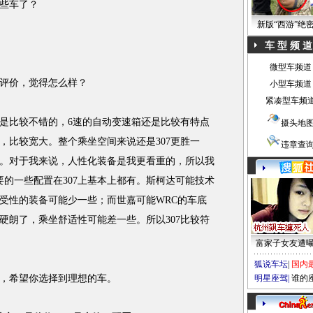
些车了？
新版“西游”绝
车 型 频 道
微型车频道
评价，觉得怎么样？
小型车频道
紧凑型车频
比较不错的，6速的自动变速箱还是比较有特点
摄头地
，比较宽大。整个乘坐空间来说还是307更胜一
违章查
。对于我来说，人性化装备是我更看重的，所以我
要的一些配置在307上基本上都有。斯柯达可能技术
受性的装备可能少一些；而世嘉可能WRC的车底
硬朗了，乘坐舒适性可能差一些。所以307比较符
富家子女友遭
狐说车坛
|
国内
，希望你选择到理想的车。
明星座驾
|
谁的