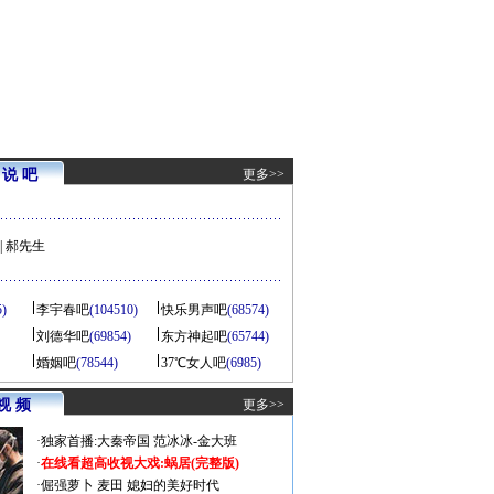
说 吧
更多>>
|
郝先生
5)
李宇春吧
(104510)
快乐男声吧
(68574)
刘德华吧
(69854)
东方神起吧
(65744)
婚姻吧
(78544)
37℃女人吧
(6985)
视 频
更多>>
·
独家首播:大秦帝国
范冰冰-金大班
·
在线看超高收视大戏:
蜗居(完整版)
·
倔强萝卜
麦田
媳妇的美好时代