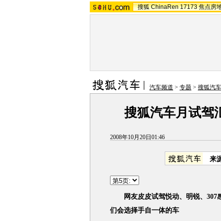
搜狐
ChinaRen
17173
焦点房
汽车频道
>
专题
>
搜狐汽
搜狐汽车月试驾
2008年10月20日01:46
来
网友皮皮试驾悦动、明锐、30
们会选择手自一体的车