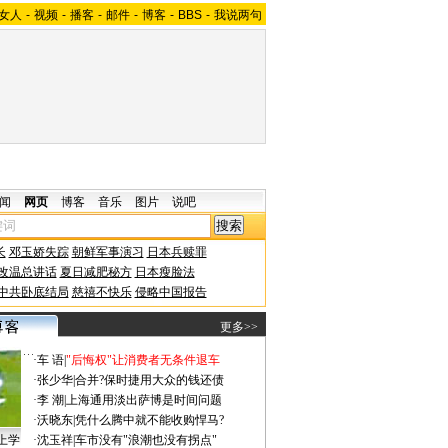
女人
-
视频
-
播客
-
邮件
-
博客
-
BBS
-
我说两句
闻
网页
博客
音乐
图片
说吧
长
邓玉娇失踪
朝鲜军事演习
日本兵赎罪
改温总讲话
夏日减肥秘方
日本瘦脸法
中共卧底结局
慈禧不快乐
侵略中国报告
更多>>
·
车 语
|
"后悔权"让消费者无条件退车
·
张少华
|
合并?保时捷用大众的钱还债
·
李 潮
|
上海通用淡出萨博是时间问题
·
沃晓东
|
凭什么腾中就不能收购悍马?
上学
·
沈玉祥
|
车市没有"浪潮也没有拐点"