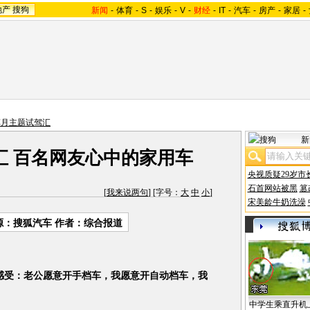
地产
搜狗
新闻
-
体育
-
S
-
娱乐
-
V
-
财经
-
IT
-
汽车
-
房产
-
家居
-
车月主题试驾汇
新
汇 百名网友心中的家用车
央视质疑29岁市
石首网站被黑
篡
[
我来说两句
] [字号：
大
中
小
]
宋美龄牛奶洗澡
源：搜狐汽车 作者：综合报道
7感受：老公愿意开手档车，我愿意开自动档车，我
中学生乘直升机