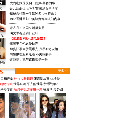
·
大内密探灵灵狗
倪萍-美丽的事
声》
·
台儿庄战役 日军尸体装满百余卡车
·
揭秘希特勒一生躲过多少次暗杀？
·
1982香港回归中英谈判鲜为人知内幕
·
宋丹丹：张国立活得太累
·
满文军有望明日获释
曝光
·
《变形金刚2》送电影票！
·
李湘王岳伦恩爱待产
·
黎姿怀孕大肚照曝光 月用30万安胎
·
阿娇懒理冠希返港:不关我的事
·
古巨基：我与霆锋都是一哥
不断
更多>>
对口相声集
杜拉拉升职记
张震讲故事
红楼梦
-精绝古城
世界名著
平凡的世界
货币战争2
毒杀毒专家
经典手机游游格斗集
福彩3D走势图