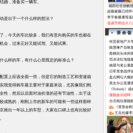
结婚，准备买一辆车。
揭田壮壮徐帆
·
赵薇被爆已经怀
·
李宇春爆遭母逼
动是出于一个什么样的想法？
·
圣诞节明信片八
茶 余 饭
，今天的车比较多，我们有意向购买的车也都在
·
何炅获地产大亨
机会，过来正好又能试驾、又能试乘。
·
陈慧琳产后恢复
·
殷桃街头休闲装
·
范冰冰红地毯
么样的车，有什么心里既定的标准么？
·
姚晨与老公素
·
日军竟拿战俘
置上应该全面一些，但是它的制造工艺和变速箱
·
盘点网坛大腕
·
美女办公室遭
实我觉得购车最主要对于家庭来说，尤其像我们刚
·
《Nobody》
全性，然后以后面对油价涨的还有节油性，出于这
·
搜狐娱乐招聘
·
台北电玩展靓丽Sh
较成熟的，刚刚上市的新车的可能有一些这样那样
·
《变形金刚
京推出一年以上的车型，大家在口碑上也有比较好
·
王岳伦爆李
。