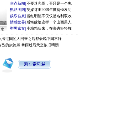
焦点新闻
|
不要迷恋哥，哥只是一个鬼
贴贴图图
|
英媒评出2009年度搞怪发明
娱乐旮旯
|
当红明星不仅仅是名利双收
情感世界
|
后悔嫁给这样一个山西男人
型男索女
|
小糖精归来，在海边轻轻舞
口水
么出过国的人回来之后都会说中国不好
自己的旗袍照
暴雨过后天空依旧晴朗