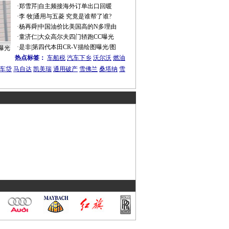
·
郑雪芹
|
自主频接海外订单出口回暖
·
李 牧
|
通用与五菱 究竟是谁帮了谁?
·
杨再舜
|
中国油价比美国高的N多理由
·
童济仁
|
大众高尔夫四门轿跑CC曝光
·
是非
|
第四代本田CR-V描绘图曝光/图
曝光
热点标签：
车船税
汽车下乡
沃尔沃
燃油
车贷
马自达
凯美瑞
通用破产
雪佛兰
桑塔纳
雪