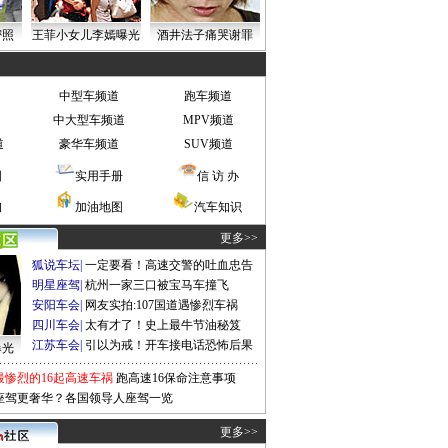
密照
王菲小女儿李嫣曝光
酒井法子痛哭谢罪
中型车频道
跑车频道
中大型车频道
MPV频道
道
豪华车频道
SUV频道
图
实用手册
信 访 办
询
加油地图
汽车知识
更多>>
狐说车坛
|
一定要看！高速交警的吐血忠告
明星座驾
|
杭州一家三口被宝马车撞飞
安阳车会
|
网友实拍:107国道遇惨烈车祸
四川车会
|
太有才了！史上最牛节油秘笈
江苏车会
|
引以为戒！开车接电话恐怖后果
曝光
最惨烈的16起高速车祸
跑高速16保命注意事项
座驾更奢华？各国领导人座驾一览
更多>>