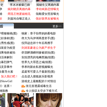
情史
李冰冰被爆已婚
揭秘生父离婚内幕
孕
·
揭刘晓庆离婚内幕
·
李幼斌新恋情曝光
婚
·
周迅王艳婆媳相见
·
陆毅爱女照首曝光
折
·
刘嘉玲自曝正造人
·
陈好新男友被曝光
 后
更多>>
喂猕猴桃(图)
·
独家：章子怡带妈妈看电影
好身材(图)
·
佟大为马伊琍再度牵手(图)
秀性感(图)
·
倪萍赵忠祥十年后再携手
服装皆为租赁
·
刘涛富豪老公为家产求生子
颜乘地铁被拍
·
舒淇醉酒瞬间惨被抓拍(图)
做活体解剖
·
实拍漂亮的地摊西施(组图)
的暴烈脾气
·
世界九大罪恶之城(组图)
遇灵异事件
·
李孝利新欢私密视频曝光
成命案导火索
·
孟庭苇可爱儿子最新照(图)
：加入我们吧！
·
点击进入搜狐娱乐影视库
owGirl
·
游戏史上最般配的十对情侣
2》送票！
·
张元首透露戒毒生活
湘胎教
·
令人惊叹太空步下楼方式