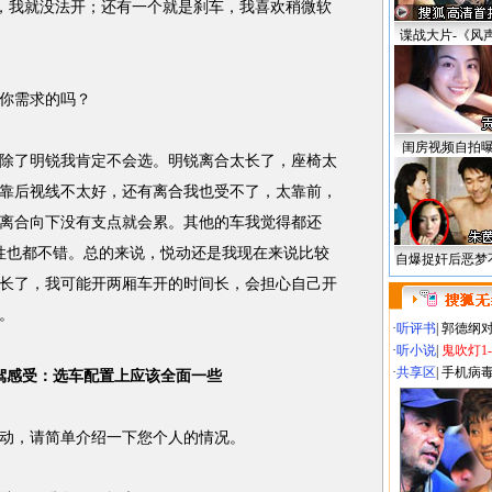
远，我就没法开；还有一个就是刹车，我喜欢稍微软
谍战大片-《风
你需求的吗？
闺房视频自拍
了明锐我肯定不会选。明锐离合太长了，座椅太
靠后视线不太好，还有离合我也受不了，太靠前，
离合向下没有支点就会累。其他的车我觉得都还
适性也都不错。总的来说，悦动还是我现在来说比较
自爆捉奸后恶梦
长了，我可能开两厢车开的时间长，会担心自己开
。
·
听评书
|
郭德纲
·
听小说
|
鬼吹灯1
·
共享区
|
手机病
试驾感受：选车配置上应该全面一些
，请简单介绍一下您个人的情况。