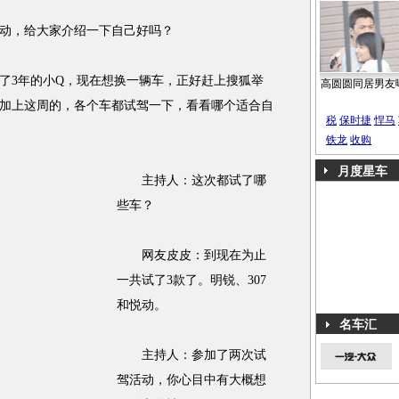
，给大家介绍一下自己好吗？
3年的小Q，现在想换一辆车，正好赶上搜狐举
高圆圆同居男友
加上这周的，各个车都试驾一下，看看哪个适合自
税
保时捷
悍马
铁龙
收购
月度星车
主持人：这次都试了哪
些车？
网友皮皮：到现在为止
一共试了3款了。明锐、307
和悦动。
名车汇
主持人：参加了两次试
驾活动，你心目中有大概想