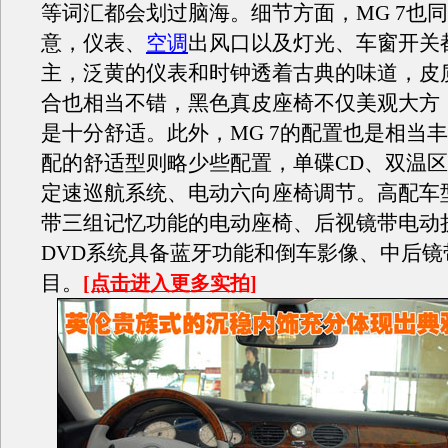
等词汇都会划过脑海。细节方面，MG 7也
意，仪表、
空调
出风口以及灯光、车窗开关
主，泛黄的仪表和时钟透着古典的味道，皮
合也相当不错，黑色真皮座椅不仅美观大方
是十分舒适。此外，MG 7的配置也是相当
配的舒适型则略少些配置，单碟CD、双温
定速巡航系统、电动六向座椅调节。高配车
带三组记忆功能的电动座椅、后视镜带电动
DVD系统具备蓝牙功能和倒车影像、中后镜
目。
[点击进入更多实拍]