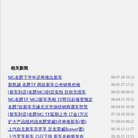
相关新闻
·
MG名爵下半年还将推出新车
08-07-28 10:13
·
新凯越 名爵TF 两款新车公布销售价格
08-05-27 17:21
·
[新车到店]名爵MG3到店实拍 目前无现车
08-05-08 09:55
·
MG名爵TF MG3新车亮相 TF即日起接受预定
08-04-21 10:52
·
名爵7款新车无缘北京市场经销商遇车型荒
08-04-01 10:28
·
[新车到店]名爵MG TF延期上市 订金1万元
07-10-19 20:10
·
扩大产品线对战名爵荣威9月将推新车(图)
07-09-03 09:22
·
上汽自主新车弃罗孚 定名荣威Roewe(图)
06-10-12 11:57
·
上汽罗孚新车 25日下线 新车名称将发布
06-10-11 11:13