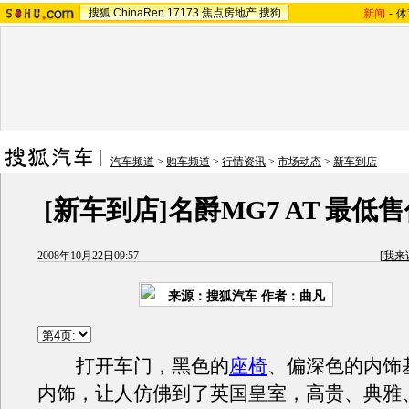
搜狐
ChinaRen
17173
焦点房地产
搜狗
新闻
-
体
汽车频道
>
购车频道
>
行情资讯
>
市场动态
>
新车到店
[新车到店]名爵MG7 AT 最低售价
2008年10月22日09:57
[
我来
来源：
搜狐汽车
作者：曲凡
打开车门，黑色的
座椅
、偏深色的内饰
内饰，让人仿佛到了英国皇室，高贵、典雅