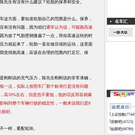
陈先生有没有什么建议？轮胎的保养和安全。
车这方面，要知道轮胎自己的范围是什么。保养，
名车汇
压有没有问题，因为咱们
通常认为说，可能跑高速
因为放了气胎壁稍微扁了一点，而你高速运转的时
压力就起来了，轮胎一直在做压缩的运动，这里面
我觉得跑高速，应该在合理的范围内打足它。保
是刚刚说的充气压力，陈先生刚刚说的非常准确，
低一点，实际上按照车厂那个标准打是没有问题
，高10%左右，但是也不要低，低的话反而容易爆
影响到整个车辆行驶的稳定性，一般来说我们是8
说 吧 排 行
比较好。
上证指数
(7744
苏醒吧
(41523)
不一样，要配铅块。
贴图吧
(68789)