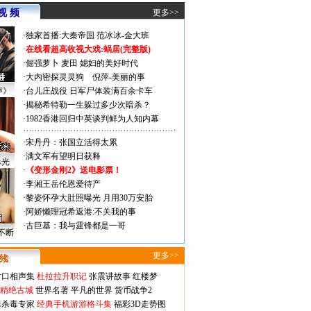
视 频
更多>>
·
独家首播:大秦帝国
范冰冰-金大班
·
在线看超高收视大戏:
蜗居(完整版)
·
倔强萝卜
麦田
媳妇的美好时代
·
大内密探灵灵狗
倪萍-美丽的事
声》
·
台儿庄战役 日军尸体装满百余卡车
·
揭秘希特勒一生躲过多少次暗杀？
·
1982香港回归中英谈判鲜为人知内幕
·
宋丹丹：张国立活得太累
·
满文军有望明日获释
曝光
·
《变形金刚2》送电影票！
·
李湘王岳伦恩爱待产
·
黎姿怀孕大肚照曝光 月用30万安胎
·
阿娇懒理冠希返港:不关我的事
·
古巨基：我与霆锋都是一哥
不断
更多>>
对口相声集
杜拉拉升职记
张震讲故事
红楼梦
-精绝古城
世界名著
平凡的世界
货币战争2
毒杀毒专家
经典手机游游格斗集
福彩3D走势图