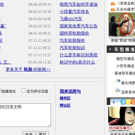
·
《变形金刚
调价
电喷汽车如何开省油
08-08-29 08:10
·
王岳伦爆李
小排量汽车排名
08-03-25 10:18
全
飞碟ufo汽车
08-03-04 10:08
赢"
国家发改委汽车公告
08-02-29 18:51
场
固特异轮胎报价
08-01-30 08:21
区
汽车轮胎报价
新版“西游”绝
07-12-12 08:52
护
汽车轮胎知识
07-12-12 08:51
车 型 频 道
什么是车标识别系统
07-11-15 11:25
微型车频道
王...
标识中的r表示什么
07-01-18 15:26
小型车频道
更多关于
轮胎
的新闻>>
紧凑型车频
摄头地
隐藏地址
设为辩论话题
我来说两句
违章查
精华区
辩论区
富家子女友遭