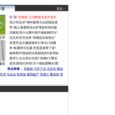
更多>>
·
车 语
|
"后悔权"让消费者无条件退车
·
张少华
|
合并?保时捷用大众的钱还债
·
李 潮
|
上海通用淡出萨博是时间问题
·
沃晓东
|
凭什么腾中就不能收购悍马?
上学
·
沈玉祥
|
车市没有"浪潮也没有拐点"
·
郑雪芹
|
自主频接海外订单出口回暖
·
李 牧
|
通用与五菱 究竟是谁帮了谁?
·
杨再舜
|
中国油价比美国高的N多理由
·
童济仁
|
大众高尔夫四门轿跑CC曝光
·
是非
|
第四代本田CR-V描绘图曝光/图
曝光
热点标签：
车船税
汽车下乡
沃尔沃
燃油
车贷
马自达
凯美瑞
通用破产
雪佛兰
桑塔纳
雪