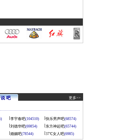
说 吧
更多>>
5)
李宇春吧
(104510)
快乐男声吧
(68574)
刘德华吧
(69854)
东方神起吧
(65744)
婚姻吧
(78544)
37℃女人吧
(6985)