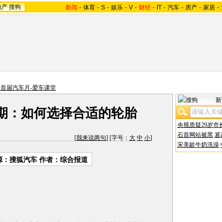
地产
搜狗
新闻
-
体育
-
S
-
娱乐
-
V
-
财经
-
IT
-
汽车
-
房产
-
家居
-
首届汽车月-爱车课堂
新
期：如何选择合适的轮胎
央视质疑29岁市
石首网站被黑
篡
[
我来说两句
] [字号：
大
中
小
]
宋美龄牛奶洗澡
源：搜狐汽车 作者：综合报道