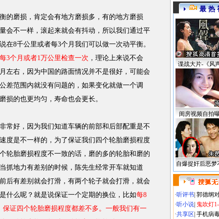
最 热 
衡的磨损，肯定会有地方磨损多，有的地方磨损
量会不一样，滚起来就会有抖动，所以我们通过平
说在8千公里或者每3个月我们可以做一次动平衡。
每3个月或者1万公里检查一次
，理论上来说不会
谍战大片-《风
个月左右，因为中国的路面情况并不是很好，可能会
公差范围内就没有问题的，如果变化就做一个调
磨损的也更均匀，寿命也会更长。
闺房视频自拍
非常好，因为我们知道车辆的前部和后部配重是不
速度是不一样的，为了保证我们四个轮胎磨损程度
个轮胎磨损程度不一致的话，磨的多的轮胎和磨的
自爆捉奸后恶梦
当抓地力有差别的时候，陈先生经常开车就知道
前后有差别就会打滑，有两个轮子就会打滑，就会
是什么呢？就是说保证一个定期的换位，比如
每8
·
听评书
|
郭德纲
·
听小说
|
鬼吹灯1
，保证四个轮胎磨损程度都差不多。一般我们有一
·
共享区
|
手机病