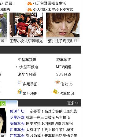
2》送票！
·
张元首透露戒毒生活
湘胎教
·
令人惊叹太空步下楼方式
密照
王菲小女儿李嫣曝光
酒井法子痛哭谢罪
中型车频道
跑车频道
中大型车频道
MPV频道
道
豪华车频道
SUV频道
图
实用手册
信 访 办
询
加油地图
汽车知识
更多>>
狐说车坛
|
一定要看！高速交警的吐血忠告
明星座驾
|
杭州一家三口被宝马车撞飞
安阳车会
|
网友实拍:107国道遇惨烈车祸
四川车会
|
太有才了！史上最牛节油秘笈
江苏车会
|
引以为戒！开车接电话恐怖后果
曝光