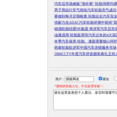
·
汽车后市场难躲"涨价潮" 轮胎润滑均
·
男子用自行车气筒给汽车轮胎充气成功
·
要做到每月定期检查 轮胎左右汽车安
·
倍耐力在ADAC汽车轮胎评测中获得"双
·
锦湖轮胎结盟SK集团 将进军汽车后市
·
油液混用 轮胎延用等汽车过冬的4大误
·
冬季汽车保养:轮胎、漆面需要细心呵
·
韩泰轮胎欲进军中国汽车连锁服务市场
·
2006CCTV年度汽车评选颁奖典礼主持人:
用户：
匿名
*搜狗拼音输入法，中文处理专家>>