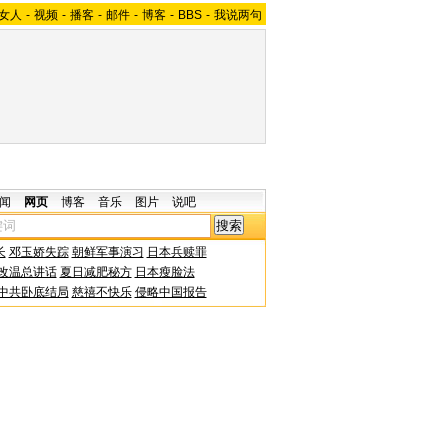
女人
-
视频
-
播客
-
邮件
-
博客
-
BBS
-
我说两句
闻
网页
博客
音乐
图片
说吧
长
邓玉娇失踪
朝鲜军事演习
日本兵赎罪
改温总讲话
夏日减肥秘方
日本瘦脸法
中共卧底结局
慈禧不快乐
侵略中国报告