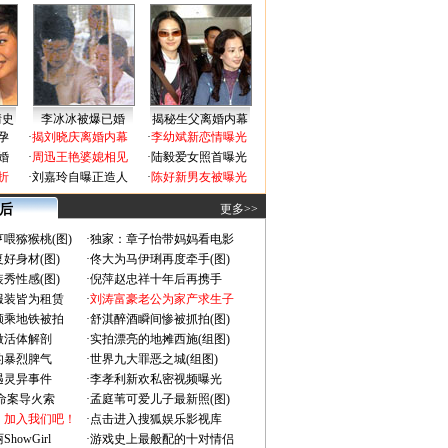
情史
李冰冰被爆已婚
揭秘生父离婚内幕
孕
·
揭刘晓庆离婚内幕
·
李幼斌新恋情曝光
婚
·
周迅王艳婆媳相见
·
陆毅爱女照首曝光
折
·
刘嘉玲自曝正造人
·
陈好新男友被曝光
 后
更多>>
喂猕猴桃(图)
·
独家：章子怡带妈妈看电影
好身材(图)
·
佟大为马伊琍再度牵手(图)
秀性感(图)
·
倪萍赵忠祥十年后再携手
服装皆为租赁
·
刘涛富豪老公为家产求生子
颜乘地铁被拍
·
舒淇醉酒瞬间惨被抓拍(图)
做活体解剖
·
实拍漂亮的地摊西施(组图)
的暴烈脾气
·
世界九大罪恶之城(组图)
遇灵异事件
·
李孝利新欢私密视频曝光
成命案导火索
·
孟庭苇可爱儿子最新照(图)
：加入我们吧！
·
点击进入搜狐娱乐影视库
owGirl
·
游戏史上最般配的十对情侣