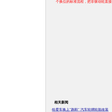
个换位的标准流程，把非驱动轮直接
相关新闻
·
给爱车换上"跑鞋" 汽车轮辋轮胎改装