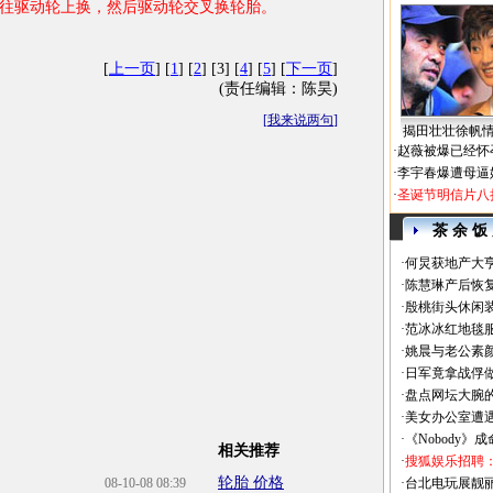
往驱动轮上换，然后驱动轮交叉换轮胎。
[
上一页
] [
1
] [
2
] [3] [
4
] [
5
] [
下一页
]
(责任编辑：陈昊)
[
我来说两句
]
揭田壮壮徐帆
·
赵薇被爆已经怀
·
李宇春爆遭母逼
·
圣诞节明信片八
茶 余 饭
·
何炅获地产大亨
·
陈慧琳产后恢复
·
殷桃街头休闲装
·
范冰冰红地毯
·
姚晨与老公素
·
日军竟拿战俘
·
盘点网坛大腕
·
美女办公室遭
·
《Nobody》
相关推荐
·
搜狐娱乐招聘
轮胎 价格
08-10-08 08:39
·
台北电玩展靓丽Sh