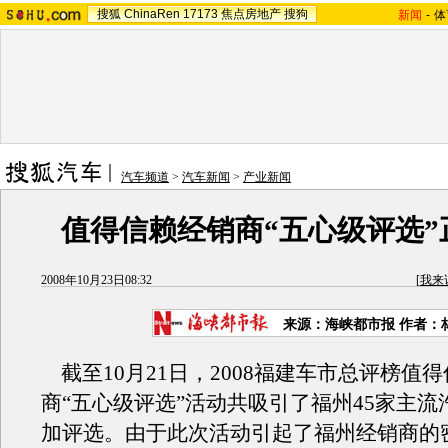
搜狐
ChinaRen
17173
焦点房地产
搜狗
新闻
-
体
汽车频道
>
汽车新闻
>
产业新闻
值得信赖经销商“五心级评选”
2008年10月23日08:32
[
我来
来源：海峡都市报 作者：
截至10月21日，2008福建车市总评榜值
商“五心级评选”活动共吸引了福州45家主流
加评选。由于此次活动引起了福州经销商的