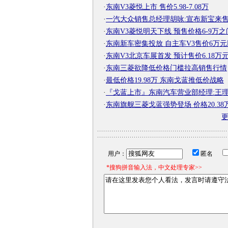
·
东南V3菱悦上市 售价5.98-7.08万
·
一汽大众销售总经理胡咏:宣布新宝来
·
东南V3菱悦明天下线 预售价格6-9万之
·
东南新车密集投放 自主车V3售价6万
·
东南V3北京车展首发 预计售价6.18万
·
东南三菱欲降低价格门槛拉高销售行情
·
最低价格19.98万 东南戈蓝推低价战略
·
『戈蓝上市』东南汽车营业部经理:王理巍 
·
东南旗舰三菱戈蓝强势登场 价格20.38
用户：
匿名
*搜狗拼音输入法，中文处理专家>>