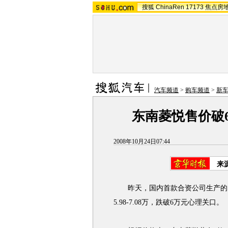
搜狐
ChinaRen
17173
焦点房
汽车频道
>
购车频道
>
新
东南菱悦售价破6
2008年10月24日07:44
来
昨天，国内首款合资公司生产的
5.98-7.08万，跌破6万元心理关口。