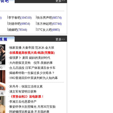
说 吧
更多>>
5)
李宇春吧
(104510)
快乐男声吧
(68574)
刘德华吧
(69854)
东方神起吧
(65744)
婚姻吧
(78544)
37℃女人吧
(6985)
视 频
更多>>
·
独家首播:大秦帝国
范冰冰-金大班
·
在线看超高收视大戏:
蜗居(完整版)
·
倔强萝卜
麦田
媳妇的美好时代
·
大内密探灵灵狗
倪萍-美丽的事
声》
·
台儿庄战役 日军尸体装满百余卡车
·
揭秘希特勒一生躲过多少次暗杀？
·
1982香港回归中英谈判鲜为人知内幕
·
宋丹丹：张国立活得太累
·
满文军有望明日获释
曝光
·
《变形金刚2》送电影票！
·
李湘王岳伦恩爱待产
·
黎姿怀孕大肚照曝光 月用30万安胎
·
阿娇懒理冠希返港:不关我的事