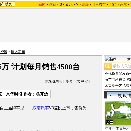
地产
搜狗
新闻
-
体育
-
S
-
娱乐
-
V
-
财经
-
IT
-
汽车
-
房产
-
家居
-
车资讯
>
国内新车
新
万 计划每月销售4500台
央视质疑29岁市
石首网站被黑
篡
[
我来说两句
] [字号：
大
中
小
]
宋美龄牛奶洗澡
源：京华时报 作者：杨开然
自主品牌车型——
东南汽车
V3菱悦上市，售价为
中学生乘直升机