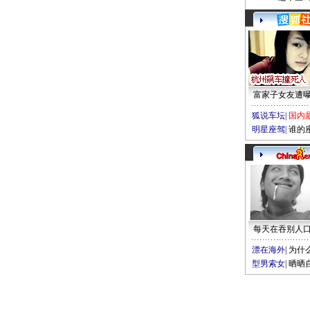
富家子女友遭
狐说车坛
|
国内
明星座驾
|
谁的
每天在吞别人
漂在海外
|
为什
型男索女
|
晒晒