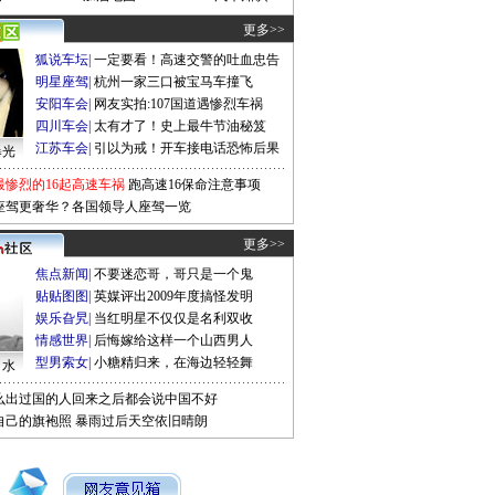
更多>>
狐说车坛
|
一定要看！高速交警的吐血忠告
明星座驾
|
杭州一家三口被宝马车撞飞
安阳车会
|
网友实拍:107国道遇惨烈车祸
四川车会
|
太有才了！史上最牛节油秘笈
江苏车会
|
引以为戒！开车接电话恐怖后果
曝光
最惨烈的16起高速车祸
跑高速16保命注意事项
座驾更奢华？各国领导人座驾一览
更多>>
焦点新闻
|
不要迷恋哥，哥只是一个鬼
贴贴图图
|
英媒评出2009年度搞怪发明
娱乐旮旯
|
当红明星不仅仅是名利双收
情感世界
|
后悔嫁给这样一个山西男人
型男索女
|
小糖精归来，在海边轻轻舞
口水
么出过国的人回来之后都会说中国不好
自己的旗袍照
暴雨过后天空依旧晴朗