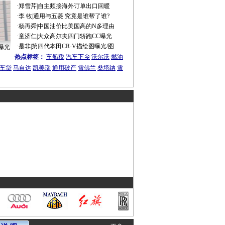
·
郑雪芹
|
自主频接海外订单出口回暖
·
李 牧
|
通用与五菱 究竟是谁帮了谁?
·
杨再舜
|
中国油价比美国高的N多理由
·
童济仁
|
大众高尔夫四门轿跑CC曝光
·
是非
|
第四代本田CR-V描绘图曝光/图
曝光
热点标签：
车船税
汽车下乡
沃尔沃
燃油
车贷
马自达
凯美瑞
通用破产
雪佛兰
桑塔纳
雪