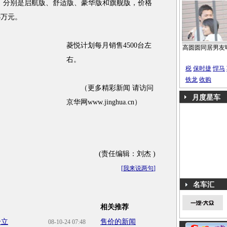
分别是启航版、舒适版、豪华版和旗舰版，价格
08万元。
菱悦计划每月销售4500台左
高圆圆同居男友
右。
税
保时捷
悍马
铁龙
收购
（更多精彩新闻 请访问
月度星车
京华网www.jinghua.cn）
(责任编辑：刘杰 )
[
我来说两句
]
名车汇
相关推荐
分立
售价的新闻
08-10-24 07:48