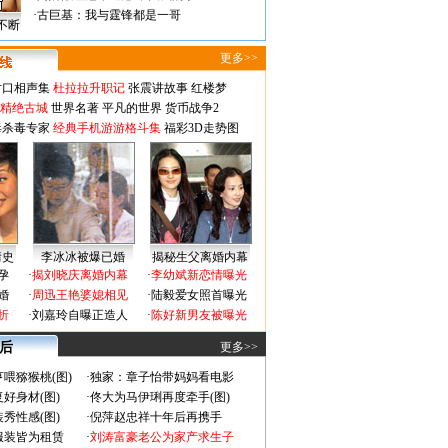
·
古巨基：我与霆锋都是一哥
不断
更多>>
对口相声集
杜拉拉升职记
张震讲故事
红楼梦
-精绝古城
世界名著
平凡的世界
货币战争2
毒杀毒专家
经典手机游游格斗集
福彩3D走势图
情史
李冰冰被爆已婚
揭秘生父离婚内幕
孕
·
揭刘晓庆离婚内幕
·
李幼斌新恋情曝光
婚
·
周迅王艳婆媳相见
·
陆毅爱女照首曝光
折
·
刘嘉玲自曝正造人
·
陈好新男友被曝光
 后
更多>>
喂猕猴桃(图)
·
独家：章子怡带妈妈看电影
好身材(图)
·
佟大为马伊琍再度牵手(图)
秀性感(图)
·
倪萍赵忠祥十年后再携手
服装皆为租赁
·
刘涛富豪老公为家产求生子