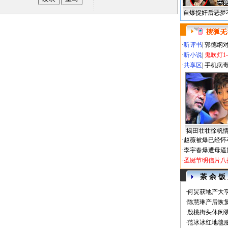
自爆捉奸后恶梦
·
听评书
|
郭德纲
·
听小说
|
鬼吹灯1
·
共享区
|
手机病
揭田壮壮徐帆
·
赵薇被爆已经怀
·
李宇春爆遭母逼
·
圣诞节明信片八
茶 余 饭
·
何炅获地产大亨
·
陈慧琳产后恢复
·
殷桃街头休闲装
·
范冰冰红地毯