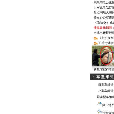
·
姚晨与老公素
·
日军竟拿战俘
·
盘点网坛大腕
·
美女办公室遭
·
《Nobody》
·
搜狐娱乐招聘
·
台北电玩展靓丽Sh
·
《变形金刚
·
王岳伦爆李
新版“西游”绝
车 型 频 道
微型车频道
小型车频道
紧凑型车频
摄头地
违章查