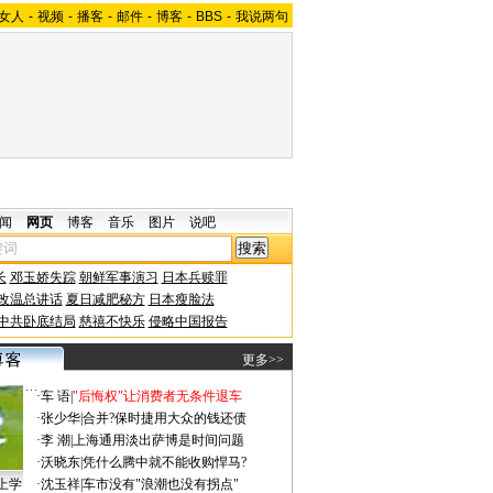
女人
-
视频
-
播客
-
邮件
-
博客
-
BBS
-
我说两句
闻
网页
博客
音乐
图片
说吧
长
邓玉娇失踪
朝鲜军事演习
日本兵赎罪
改温总讲话
夏日减肥秘方
日本瘦脸法
中共卧底结局
慈禧不快乐
侵略中国报告
更多>>
·
车 语
|
"后悔权"让消费者无条件退车
·
张少华
|
合并?保时捷用大众的钱还债
·
李 潮
|
上海通用淡出萨博是时间问题
·
沃晓东
|
凭什么腾中就不能收购悍马?
上学
·
沈玉祥
|
车市没有"浪潮也没有拐点"