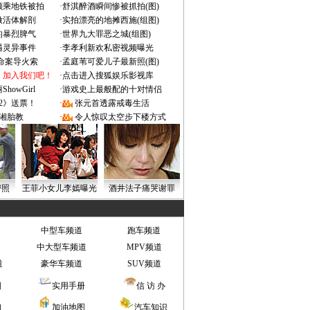
颜乘地铁被拍
·
舒淇醉酒瞬间惨被抓拍(图)
做活体解剖
·
实拍漂亮的地摊西施(组图)
的暴烈脾气
·
世界九大罪恶之城(组图)
遇灵异事件
·
李孝利新欢私密视频曝光
成命案导火索
·
孟庭苇可爱儿子最新照(图)
：加入我们吧！
·
点击进入搜狐娱乐影视库
owGirl
·
游戏史上最般配的十对情侣
2》送票！
·
张元首透露戒毒生活
湘胎教
·
令人惊叹太空步下楼方式
密照
王菲小女儿李嫣曝光
酒井法子痛哭谢罪
中型车频道
跑车频道
中大型车频道
MPV频道
道
豪华车频道
SUV频道
图
实用手册
信 访 办
询
加油地图
汽车知识