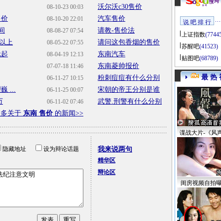
沃尔沃c30售价
08-10-23 00:03
售价
汽车售价
08-10-20 22:01
说 吧 排 行
间
请教-售价法
08-08-27 07:54
上证指数
(7744
元以上
请问这包香烟的售价
08-05-22 07:55
苏醒吧
(41523)
元起
东南汽车
08-04-19 12:13
贴图吧
(68789)
东南菱帅报价
07-07-18 11:46
最 热 
粉刺痘痘有什么分别
06-11-27 10:15
...
宋朝的帝王分别是谁
06-11-25 00:07
万
武警.刑警有什么分别
06-11-02 07:46
更多关于
东南 售价
的新闻>>
谍战大片-《风
隐藏地址
设为辩论话题
我来说两句
精华区
辩论区
闺房视频自拍