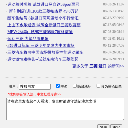
·
运动着时尚着 试驾进口马自达3Sport两厢
08-03-26 11:07
·
[新车到店]进口08款三菱帕杰罗 49.8万起
08-03-13 08:43
·
酷车集结号 8款进口两厢运动小车行情汇
07-12-27 09:02
·
上山下乡乐逍遥 试驾全新进口三菱欧蓝德
07-12-05 08:18
·
MPV也运动--试驾三菱08款7座格蓝迪
07-08-30 08:14
·
运动三菱 力塑品牌形象
07-02-01 10:32
·
5款进口新车 三菱明年要发力中国市场
06-12-28 07:59
·
三菱汽车将向中国市场投放高性能运动轿车
06-07-26 08:52
·
运动激情难掩饰--试驾东南汽车三菱蓝瑟
06-07-20 09:11
更多关于
三菱 进口
的新闻>>
用户：
匿名
隐藏地址
设为辩论话题
*搜狗拼音输入法，中文处理专家>>