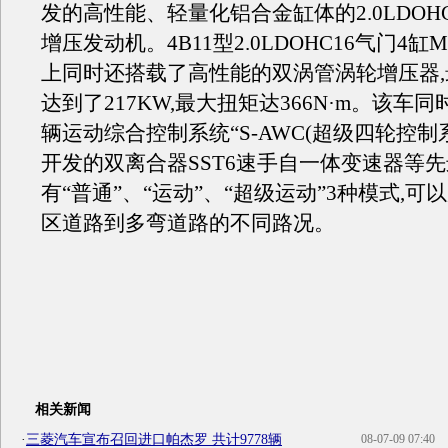
发的高性能、轻量化铝合金缸体的2.0LDOHC
增压发动机。4B11型2.0LDOHC16气门4缸
上同时还搭载了高性能的双涡管涡轮增压器
达到了217KW,最大扭矩达366N·m。该车
辆运动综合控制系统“S-AWC(超级四轮控制
开发的双离合器SST6速手自一体变速器等
有“普通”、“运动”、“超级运动”3种模式,
区道路到多弯道路的不同路况。
相关新闻
·
三菱汽车宣布召回进口帕杰罗 共计9778辆
08-07-09 07:40