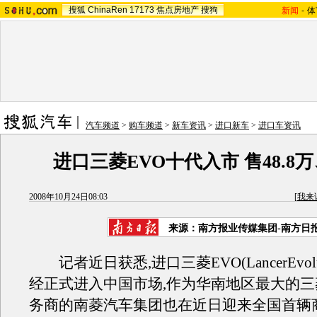
搜狐
ChinaRen
17173
焦点房地产
搜狗
新闻
-
体
汽车频道
>
购车频道
>
新车资讯
>
进口新车
>
进口车资讯
进口三菱EVO十代入市 售48.8万、
2008年10月24日08:03
[
我来
来源：南方报业传媒集团-南方日
记者近日获悉,进口三菱EVO(LancerEvolu
经正式进入中国市场,作为华南地区最大的
务商的南菱汽车集团也在近日迎来全国首辆