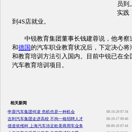
员到
实践
到4S店就业。
中锐教育集团董事长钱建蓉说，他考察
和
德国
的汽车职业教育状况后，下定决心将
和教育培训方法引入国内。目前中锐已在全
汽车教育培训项目。
相关新闻
·
申蓉汽车集团何凌 危机也是一种机会
08-10-20 07:34
·
吉利汽车集团走进高校 不拘一格招聘人才
08-10-17 09:46
·
借道依维柯 上海汽车涉足欧美商用车业务
08-09-26 07:44