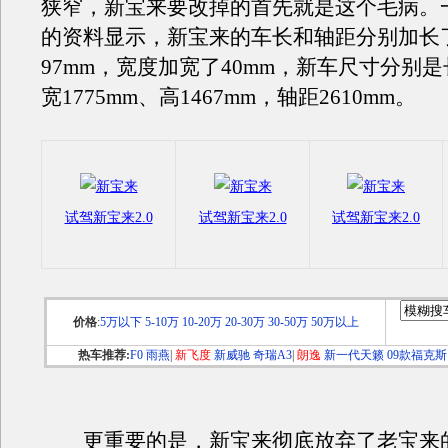
狭窄，新宝来要改掉的首先就是这个毛病。
的资料显示，新宝来的车长和轴距分别加长了
97mm，宽度加宽了40mm，新车尺寸分别是长
宽1775mm、高1467mm，轴距2610mm。
试驾新宝来2.0
试驾新宝来2.0
试驾新宝来2.0
价格
:
5万以下
5-10万
10-20万
20-30万
30-50万
50万以上
热车推荐:
F0
雨燕
|
新飞度
新威驰
奇瑞A3
|
朗逸
新一代天籁
09款福克斯
更重要的是，新宝来彻底放弃了老宝来