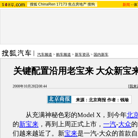
搜狐
ChinaRen
17173
焦点房地产
搜狗
新闻
-
体
汽车频道
>
购车频道
>
新车资讯
>
国内新车
关键配置沿用老宝来 大众新宝
2008年10月28日08:44
[
我来
来源：北京商报 作者：钱瑜
从充满神秘色彩的Model X，到今年
北
的
新宝来
，再到上周正式上市，
一汽
-
大众
的
们越来越近了。新
宝来
是一汽-大众的首款