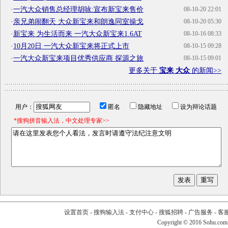
·
一汽大众销售总经理胡咏:宣布新宝来售价
08-10-20 22:01
·
亲兄弟闹翻天 大众新宝来和朗逸同室操戈
08-10-20 05:30
·
新宝来 为生活而来 一汽大众新宝来1.6AT
08-10-16 08:33
·
10月20日 一汽大众新宝来将正式上市
08-10-15 09:28
·
一汽大众新宝来项目优秀供应商 探源之旅
08-10-15 09:01
更多关于
宝来 大众
的新闻>>
用户：
匿名
隐藏地址
设为辩论话题
*搜狗拼音输入法，中文处理专家>>
设置首页
-
搜狗输入法
-
支付中心
-
搜狐招聘
-
广告服务
-
客
Copyright
©
2016 Sohu.com