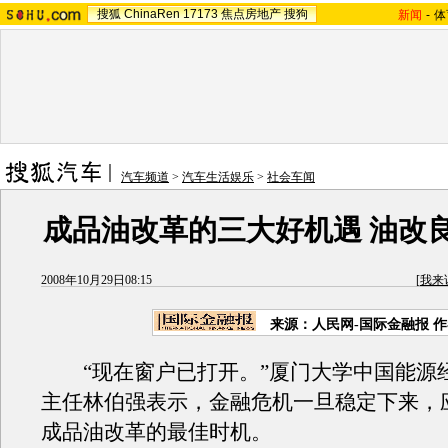
搜狐
ChinaRen
17173
焦点房地产
搜狗
新闻
-
体
汽车频道
>
汽车生活娱乐
>
社会车闻
成品油改革的三大好机遇 油改
2008年10月29日08:15
[
我来
来源：人民网-国际金融报 
“现在窗户已打开。”厦门大学中国能源
主任林伯强表示，金融危机一旦稳定下来，
成品油改革的最佳时机。