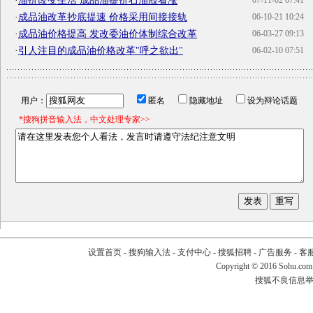
·
油价改变生活 成品油提价石油股看涨
07-11-02 07:41
·
成品油改革抄底提速 价格采用间接接轨
06-10-21 10:24
·
成品油价格提高 发改委油价体制综合改革
06-03-27 09:13
·
引人注目的成品油价格改革"呼之欲出"
06-02-10 07:51
用户：
匿名
隐藏地址
设为辩论话题
*搜狗拼音输入法，中文处理专家>>
设置首页
-
搜狗输入法
-
支付中心
-
搜狐招聘
-
广告服务
-
客
Copyright
©
2016 Sohu.com
搜狐不良信息