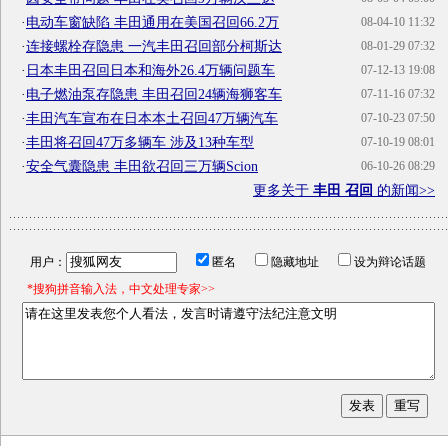
·
电动车窗缺陷 丰田通用在美国召回66.2万
08-04-10 11:32
·
连接螺栓存隐患 一汽丰田召回部分柯斯达
08-01-29 07:32
·
日本丰田召回日本和海外26.4万辆问题车
07-12-13 19:08
·
电子燃油泵存隐患 丰田召回24辆海狮客车
07-11-16 07:32
·
丰田汽车宣布在日本本土召回47万辆汽车
07-10-23 07:50
·
丰田将召回47万多辆车 涉及13种车型
07-10-19 08:01
·
安全气囊隐患 丰田欲召回三万辆Scion
06-10-26 08:29
更多关于
丰田 召回
的新闻>>
用户：
匿名
隐藏地址
设为辩论话题
*搜狗拼音输入法，中文处理专家>>