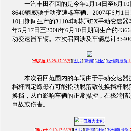
一汽丰田召回的是今年2月14日至6月10
8640辆威驰手动变速器车辆、2007年6月1日
10日期间生产的31104辆花冠EX手动变速器
年5月17日至2008年6月10日期间生产的43
动变速器车辆。本次召回涉及车辆总计8340
[
卡罗拉
13.28-17.98万
][
图片
][
新闻
][
社区
][
经销商报价
1
本次召回范围内的车辆由于手动变速器
档杆固定螺母有可能松动脱落致使换挡杆脱
换挡，从而影响车辆的正常操控，在极端情
事故或伤害。
[
雅力士
9.19-13.63万
][
图片
][
新闻
][
社区
][
经销商报价