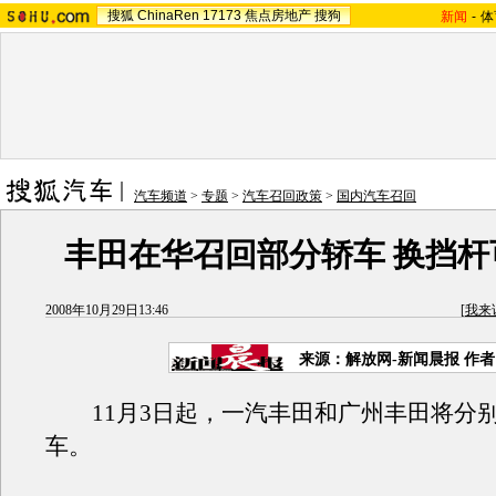
搜狐
ChinaRen
17173
焦点房地产
搜狗
新闻
-
体
汽车频道
>
专题
>
汽车召回政策
>
国内汽车召回
丰田在华召回部分轿车 换挡杆
2008年10月29日13:46
[
我来
来源：解放网-新闻晨报 作
11月3日起，一汽丰田和广州丰田将分
车。