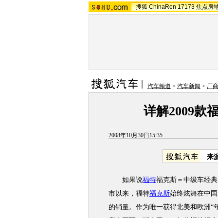
搜狐
ChinaRen
17173
焦点房
汽车频道
>
汽车新闻
>
厂
详解2009款
2008年10月30日15:35
来
如果说
福特
福克斯＝中级车经典
市以来，福特
福克斯
始终炫舞在中国
的销量。作为唯一获得北美和欧洲“