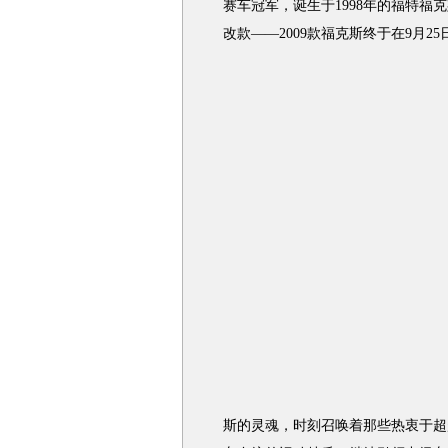
赛车冠军，诞生于1998年的福特
改款――2009款福克斯终于在9月2
斯的灵魂，时刻召唤着那些热衷于超