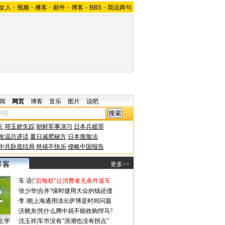
女人
-
视频
-
播客
-
邮件
-
博客
-
BBS
-
我说两句
闻
网页
博客
音乐
图片
说吧
长
邓玉娇失踪
朝鲜军事演习
日本兵赎罪
改温总讲话
夏日减肥秘方
日本瘦脸法
中共卧底结局
慈禧不快乐
侵略中国报告
更多>>
·
车 语
|
"后悔权"让消费者无条件退车
·
张少华
|
合并?保时捷用大众的钱还债
·
李 潮
|
上海通用淡出萨博是时间问题
·
沃晓东
|
凭什么腾中就不能收购悍马?
上学
·
沈玉祥
|
车市没有"浪潮也没有拐点"