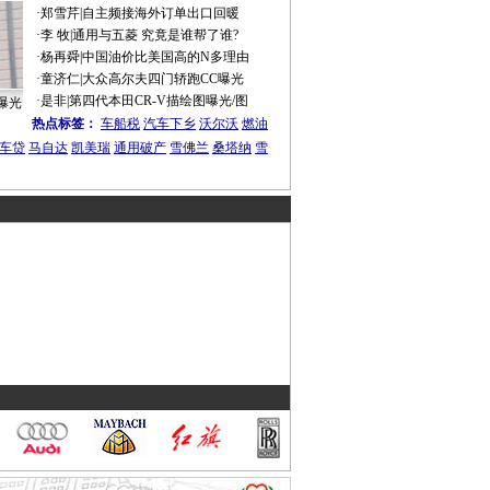
·
郑雪芹
|
自主频接海外订单出口回暖
·
李 牧
|
通用与五菱 究竟是谁帮了谁?
·
杨再舜
|
中国油价比美国高的N多理由
·
童济仁
|
大众高尔夫四门轿跑CC曝光
·
是非
|
第四代本田CR-V描绘图曝光/图
曝光
热点标签：
车船税
汽车下乡
沃尔沃
燃油
车贷
马自达
凯美瑞
通用破产
雪佛兰
桑塔纳
雪