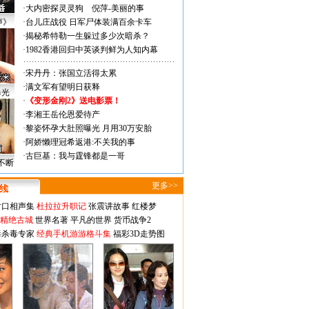
·
大内密探灵灵狗
倪萍-美丽的事
声》
·
台儿庄战役 日军尸体装满百余卡车
·
揭秘希特勒一生躲过多少次暗杀？
·
1982香港回归中英谈判鲜为人知内幕
·
宋丹丹：张国立活得太累
·
满文军有望明日获释
曝光
·
《变形金刚2》送电影票！
·
李湘王岳伦恩爱待产
·
黎姿怀孕大肚照曝光 月用30万安胎
·
阿娇懒理冠希返港:不关我的事
·
古巨基：我与霆锋都是一哥
不断
更多>>
对口相声集
杜拉拉升职记
张震讲故事
红楼梦
-精绝古城
世界名著
平凡的世界
货币战争2
毒杀毒专家
经典手机游游格斗集
福彩3D走势图