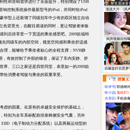
利性和音响需求进行了全面提升，特别增设了USB
谍战大片-《风
音响控制系统操作最新型号的iPod，并同时给iPod
豪华型上还新增了同级别车中少有的双区独立自动
红色背景光，在醒目易读的同时，更让驾驶者体验
请到后排享受一下宽适的乘坐感受吧。2009款福特
闺房视频自拍
出领先同级车的内部空间，视觉空间感和乘坐舒适感
合理，能够给予乘坐者贴心的全程支撑；NVH静
运用，有效控制了外部的噪音，保证了车内安静、舒
世界、三口之家还是四世同堂，表里如一的2009款
自爆捉奸后恶梦
带给消费者驾驶与乘坐的双重享受。
·
听评书
|
郭德纲
·
听小说
|
鬼吹灯1
·
共享区
|
手机病
考虑的因素。在原有的卓越安全保护的基础上，
市场，特别为全车系标配前排座椅侧安全气囊，另外
、EBD（电子制动力分配系统）以及两厢运动型的