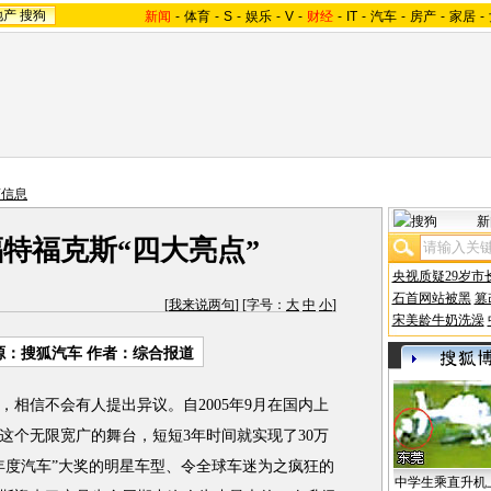
地产
搜狗
新闻
-
体育
-
S
-
娱乐
-
V
-
财经
-
IT
-
汽车
-
房产
-
家居
-
商信息
新
福特福克斯“四大亮点”
央视质疑29岁市
石首网站被黑
篡
[
我来说两句
] [字号：
大
中
小
]
宋美龄牛奶洗澡
源：搜狐汽车 作者：综合报道
，相信不会有人提出异议。自2005年9月在国内上
这个无限宽广的舞台，短短3年时间就实现了30万
年度汽车”大奖的明星车型、令全球车迷为之疯狂的
中学生乘直升机