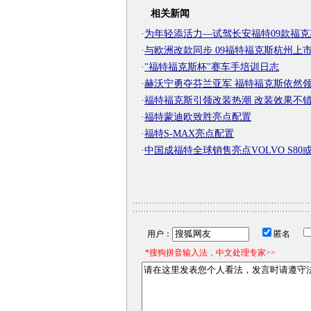
相关新闻
·
为年轻添活力—试驾长安福特09款福克
·
与欧洲改款同步 09福特福克斯杭州上
·
"福特福克斯杯"赛车手培训日志
·
赫沃宁勇夺芬兰亚军 福特福克斯依然
·
福特福克斯引领改装热潮 改装效果不
·
福特蒙迪欧致胜亮点配置
·
福特S-MAX亮点配置
·
中国成福特全球销售亮点VOLVO S80
用户：
匿名
*搜狗拼音输入法，中文处理专家>>