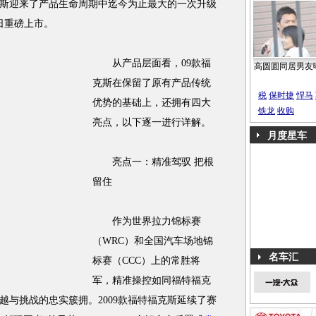
福克斯迎来了产品生命周期中迄今为止最大的一次升级
5日重磅上市。
从产品层面看，09款福
高圆圆同居男友
克斯在保留了原有产品传统
税
保时捷
悍马
优势的基础上，还拥有四大
铁龙
收购
亮点，以下逐一进行详解。
月度星车
亮点一：精准驾驭 把根
留住
作为世界拉力锦标赛
（WRC）和全国汽车场地锦
名车汇
标赛（CCC）上的常胜将
军，精准操控如同福特福克
越与挑战的忠实簇拥。2009款福特福克斯延续了赛