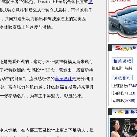
驭王者”的风范。Duratec-HE全铝合金反置式
发
逊式独立悬挂和后SLA全独立式悬挂，再辅以电子
配置，共同打造出动力输出和驾驶操控上的完美匹
亲身体验赛场上的速度与激情。
相 关 说 吧
是先看外观的，这对于2009款福特福克斯来说可
福克斯
|
福特
用了福特欧洲的“动感设计”理念，营造出一股蓄势待
说 吧 排 行
运动中的能量”。流线感极强的
车身设计
更充分利用
上证指数
(7744
实、富有张力的肌肉感，让09款福克斯看起来更具
苏醒吧
(41523)
一张移动名片，为车主平添魅力、彰显品味。
贴图吧
(68789)
最 热 
令人惊艳，在内部工艺及设计上更是下足功夫，质