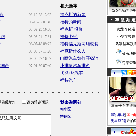
相关推荐
新版“西游”绝
斯
福克斯的新闻
08-10-28 13:32
车 型 频 道
市
福特的新闻
08-10-07 07:40
福克斯 报价
微型车频道
08-09-23 10:08
领跑
福特 报价
小型车频道
08-08-04 17:31
错
福特福克斯两厢改装
紧凑型车频
08-07-18 09:22
福克斯什么人
08-06-07 17:28
摄头地
电喷汽车如何开省油
08-06-07 16:57
违章查
或国产
小排量汽车排名
07-01-30 07:49
飞碟ufo汽车
福特汽车
隐藏地址
设为辩论话题
我来说两句
富家子女友遭
精华区
狐说车坛
|
国内
辩论区
明星座驾
|
谁的