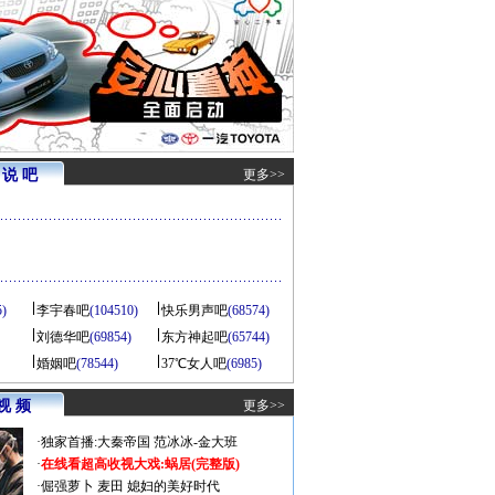
说 吧
更多>>
5)
李宇春吧
(104510)
快乐男声吧
(68574)
刘德华吧
(69854)
东方神起吧
(65744)
婚姻吧
(78544)
37℃女人吧
(6985)
视 频
更多>>
·
独家首播:大秦帝国
范冰冰-金大班
·
在线看超高收视大戏:
蜗居(完整版)
·
倔强萝卜
麦田
媳妇的美好时代