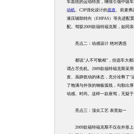
车血统的运动特质，继续引领中级车“驾
动机
、C3P强化设计的
底盘
、前麦弗
液压辅助转向（EHPAS）等先进
配。驾驭2009款福特福克斯，如同
亮点二：动感设计 绝对诱惑
都说“人不可貌相”，但选车大都还
谓占尽先机。2009款福特福克斯采
发、虽静犹动的体态，充分诠释了“
了饱满与外张的钢板弧线，勾勒出厚
动感、时尚。这样一款座驾，无疑于
亮点三：顶尖工艺 表里如一
2009款福特福克斯不仅在外形上