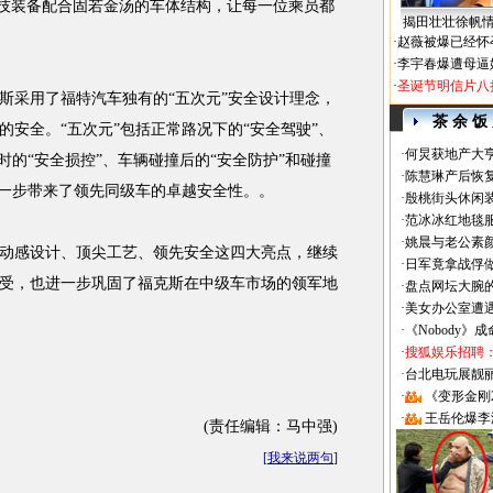
科技装备配合固若金汤的车体结构，让每一位乘员都
揭田壮壮徐帆
·
赵薇被爆已经怀
·
李宇春爆遭母逼
·
圣诞节明信片八
斯采用了福特汽车独有的“五次元”安全设计理念，
茶 余 饭
安全。“五次元”包括正常路况下的“安全驾驶”、
·
何炅获地产大亨
时的“安全损控”、车辆碰撞后的“安全防护”和碰撞
·
陈慧琳产后恢复
进一步带来了领先同级车的卓越安全性。。
·
殷桃街头休闲装
·
范冰冰红地毯
·
姚晨与老公素
动感设计、顶尖工艺、领先安全这四大亮点，继续
·
日军竟拿战俘
受，也进一步巩固了福克斯在中级车市场的领军地
·
盘点网坛大腕
·
美女办公室遭
·
《Nobody》
·
搜狐娱乐招聘
·
台北电玩展靓丽Sh
·
《变形金刚
·
王岳伦爆李
(责任编辑：马中强)
[
我来说两句
]