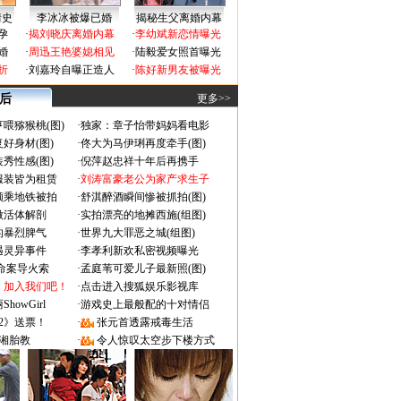
情史
李冰冰被爆已婚
揭秘生父离婚内幕
孕
·
揭刘晓庆离婚内幕
·
李幼斌新恋情曝光
婚
·
周迅王艳婆媳相见
·
陆毅爱女照首曝光
折
·
刘嘉玲自曝正造人
·
陈好新男友被曝光
 后
更多>>
喂猕猴桃(图)
·
独家：章子怡带妈妈看电影
好身材(图)
·
佟大为马伊琍再度牵手(图)
秀性感(图)
·
倪萍赵忠祥十年后再携手
服装皆为租赁
·
刘涛富豪老公为家产求生子
颜乘地铁被拍
·
舒淇醉酒瞬间惨被抓拍(图)
做活体解剖
·
实拍漂亮的地摊西施(组图)
的暴烈脾气
·
世界九大罪恶之城(组图)
遇灵异事件
·
李孝利新欢私密视频曝光
成命案导火索
·
孟庭苇可爱儿子最新照(图)
：加入我们吧！
·
点击进入搜狐娱乐影视库
owGirl
·
游戏史上最般配的十对情侣
2》送票！
·
张元首透露戒毒生活
湘胎教
·
令人惊叹太空步下楼方式