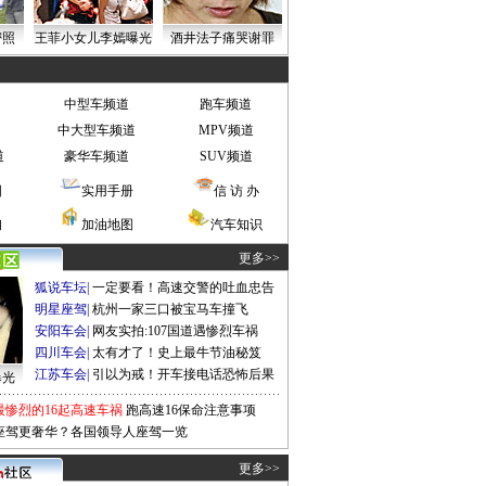
密照
王菲小女儿李嫣曝光
酒井法子痛哭谢罪
中型车频道
跑车频道
中大型车频道
MPV频道
道
豪华车频道
SUV频道
图
实用手册
信 访 办
询
加油地图
汽车知识
更多>>
狐说车坛
|
一定要看！高速交警的吐血忠告
明星座驾
|
杭州一家三口被宝马车撞飞
安阳车会
|
网友实拍:107国道遇惨烈车祸
四川车会
|
太有才了！史上最牛节油秘笈
江苏车会
|
引以为戒！开车接电话恐怖后果
曝光
最惨烈的16起高速车祸
跑高速16保命注意事项
座驾更奢华？各国领导人座驾一览
更多>>