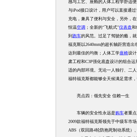
感与工艺、座舱的人体工程学舒适便
与iPod接口设计，用户可以直接通过
充电，兼具了便利与安全，另外，在
恒温
空调
；全新的“飞航式”
仪表盘
和
到
跑车
的风范。过足了驾驶的瘾，就
福克斯以2640mm的超长轴距营造
达到最佳的均衡；人体工学
座椅
设计
肃工程和C3P强化底盘设计的组合
适的内部环境。无论一人独行、二人
福特福克斯都能够全天候满足需求，
亮点四：领先安全 信赖一生
车辆的安全性永远是
购车
者重点
2009款福特福克斯领先于中级车
ABS（双回路4轮防抱死制动系统）