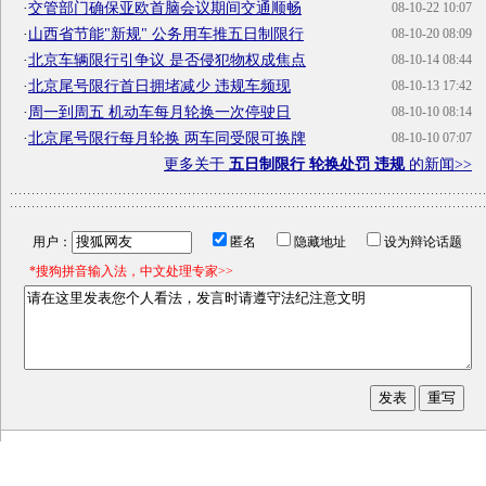
·
交管部门确保亚欧首脑会议期间交通顺畅
08-10-22 10:07
·
山西省节能"新规" 公务用车推五日制限行
08-10-20 08:09
·
北京车辆限行引争议 是否侵犯物权成焦点
08-10-14 08:44
·
北京尾号限行首日拥堵减少 违规车频现
08-10-13 17:42
·
周一到周五 机动车每月轮换一次停驶日
08-10-10 08:14
·
北京尾号限行每月轮换 两车同受限可换牌
08-10-10 07:07
更多关于
五日制限行 轮换处罚 违规
的新闻>>
用户：
匿名
隐藏地址
设为辩论话题
*搜狗拼音输入法，中文处理专家>>