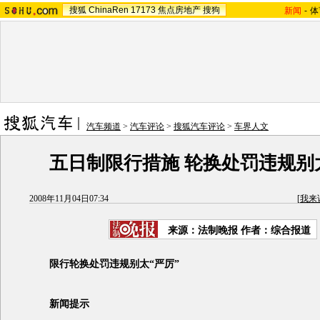
搜狐
ChinaRen
17173
焦点房地产
搜狗
新闻
-
体
汽车频道
>
汽车评论
>
搜狐汽车评论
>
车界人文
五日制限行措施 轮换处罚违规别
2008年11月04日07:34
[
我来
来源：法制晚报 作者：综合报道
限行轮换处罚违规别太“严厉”
新闻提示