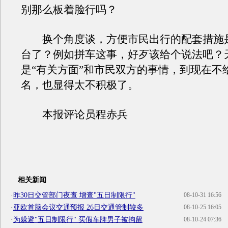
别那么板着脸行吗？
换个角度谈，方便市民出行的配套措施
台了？例如拼车这事，好歹该给个说法吧？
是“有关方面”和市民双方的事情，到现在不
名，也显得太不积极了。
本报评论员程赤兵
相关新闻
·
昨30日交管部门夜查 增查"五日制限行"
08-10-31 16:56
·
亚欧首脑会议交通预报 26日交通管制较多
08-10-25 16:05
·
为躲避"五日制限行" 买假车牌男子被拘留
08-10-24 07:36