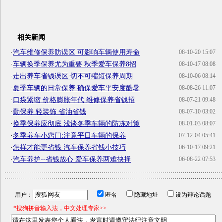
相关新闻
·
汽车维修保养防误区 可影响车辆使用寿命
08-10-20 15:07
·
车辆换季保养尤为重要 秋季爱车保养8招
08-10-17 08:08
·
走出养车省钱误区:切不可缩短保养周期
08-10-06 08:14
·
夏季车辆的日常保养 确保爱车平安度酷暑
08-08-26 11:07
·
口袋紧缩 价格膨胀年代 维修保养省钱招
08-07-21 09:48
·
勤保养 轻装饰 省油省钱
08-07-10 03:02
·
换季保养应彻底 浅谈冬季车辆的防冻对策
08-01-03 08:07
·
冬季养车小窍门:注意平日车辆的保养
07-12-04 05:41
·
怎样才能更省钱 汽车保养省钱小技巧
06-10-17 09:21
·
汽车养护--省钱放心 爱车保养两难抉择
06-08-22 07:53
用户：
匿名
隐藏地址
设为辩论话题
*搜狗拼音输入法，中文处理专家>>