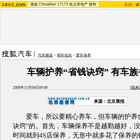
搜狐
ChinaRen
17173
焦点房地产
搜狗
新闻
-
体
汽车频道
>
用车信息
>
爱车保养
车辆护养“省钱诀窍” 有车
2008年11月04日09:49
[
我来
来源：北京晨报
爱车，所以要精心养车，但车辆的护养也
诀窍”的。首先，车辆保养不是越勤越好，
时间就到4S店保养，无形中就多花了保养的