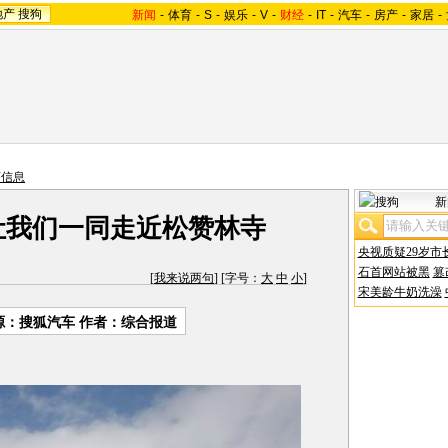
地产
搜狗
新闻
-
体育
-
S
-
娱乐
-
V
-
财经
-
IT
-
汽车
-
房产
-
家居
-
商信息
新
让我们一同走近松赞林寺
央视质疑29岁市
石首网站被黑
篡
[
我来说两句
] [字号：
大
中
小
]
宋美龄牛奶洗澡
源：搜狐汽车 作者：综合报道