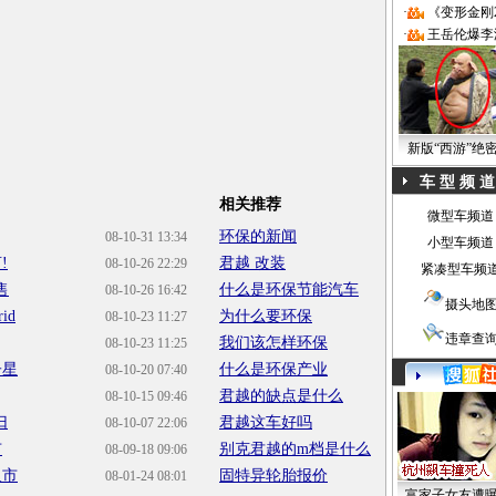
·
《变形金刚
·
王岳伦爆李
新版“西游”绝
车 型 频 道
相关推荐
微型车频道
环保的新闻
08-10-31 13:34
小型车频道
!
君越 改装
08-10-26 22:29
紧凑型车频
售
什么是环保节能汽车
08-10-26 16:42
摄头地
id
为什么要环保
08-10-23 11:27
违章查
我们该怎样环保
08-10-23 11:25
子星
什么是环保产业
08-10-20 07:40
君越的缺点是什么
08-10-15 09:46
归
君越这车好吗
08-10-07 22:06
市
别克君越的m档是什么
08-09-18 09:06
入市
固特异轮胎报价
08-01-24 08:01
富家子女友遭