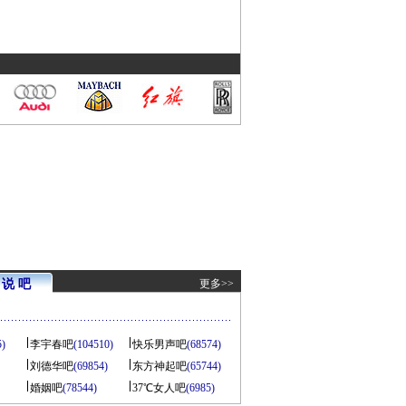
说 吧
更多>>
5)
李宇春吧
(104510)
快乐男声吧
(68574)
刘德华吧
(69854)
东方神起吧
(65744)
婚姻吧
(78544)
37℃女人吧
(6985)