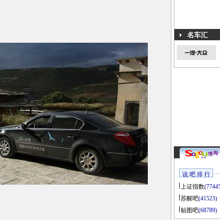
名车汇
说 吧 排 行
上证指数
(7744
苏醒吧
(41523)
贴图吧
(68789)