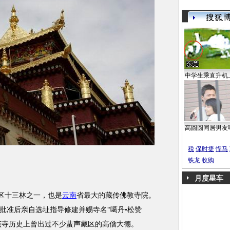
中学生乘直升机
高圆圆同居男友
税
保时捷
悍马
铁龙
收购
月度星车
区十三林之一，也是
云南
省最大的藏传佛教寺院。
帝批准后亲自选址指导修建并赐寺名“噶丹•松赞
。该寺历史上曾出过不少蜚声藏区的高僧大德。