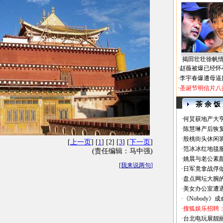
揭田壮壮徐帆
·
赵薇被爆已经怀
·
李宇春爆遭母逼
·
圣诞节明信片八
茶 余 饭
·
何炅获地产大亨
·
陈慧琳产后恢复
·
殷桃街头休闲装
[
上一页
] [
1
] [2] [
3
] [
下一页
]
·
范冰冰红地毯
(责任编辑：马中强)
·
姚晨与老公素
[
我来说两句
]
·
日军竟拿战俘
·
盘点网坛大腕
·
美女办公室遭
·
《Nobody》
·
搜狐娱乐招聘
·
台北电玩展靓丽Sh