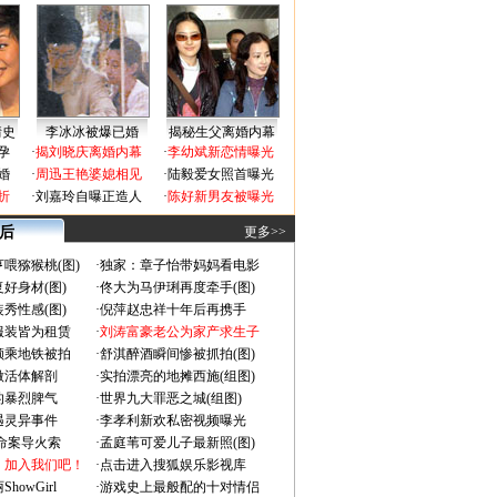
情史
李冰冰被爆已婚
揭秘生父离婚内幕
孕
·
揭刘晓庆离婚内幕
·
李幼斌新恋情曝光
婚
·
周迅王艳婆媳相见
·
陆毅爱女照首曝光
折
·
刘嘉玲自曝正造人
·
陈好新男友被曝光
 后
更多>>
喂猕猴桃(图)
·
独家：章子怡带妈妈看电影
好身材(图)
·
佟大为马伊琍再度牵手(图)
秀性感(图)
·
倪萍赵忠祥十年后再携手
服装皆为租赁
·
刘涛富豪老公为家产求生子
颜乘地铁被拍
·
舒淇醉酒瞬间惨被抓拍(图)
做活体解剖
·
实拍漂亮的地摊西施(组图)
的暴烈脾气
·
世界九大罪恶之城(组图)
遇灵异事件
·
李孝利新欢私密视频曝光
成命案导火索
·
孟庭苇可爱儿子最新照(图)
：加入我们吧！
·
点击进入搜狐娱乐影视库
owGirl
·
游戏史上最般配的十对情侣