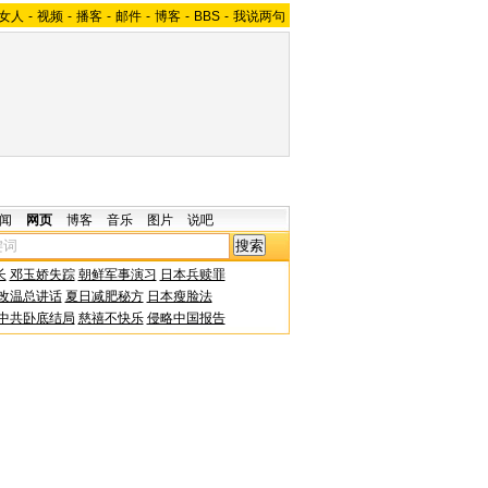
女人
-
视频
-
播客
-
邮件
-
博客
-
BBS
-
我说两句
闻
网页
博客
音乐
图片
说吧
长
邓玉娇失踪
朝鲜军事演习
日本兵赎罪
改温总讲话
夏日减肥秘方
日本瘦脸法
中共卧底结局
慈禧不快乐
侵略中国报告