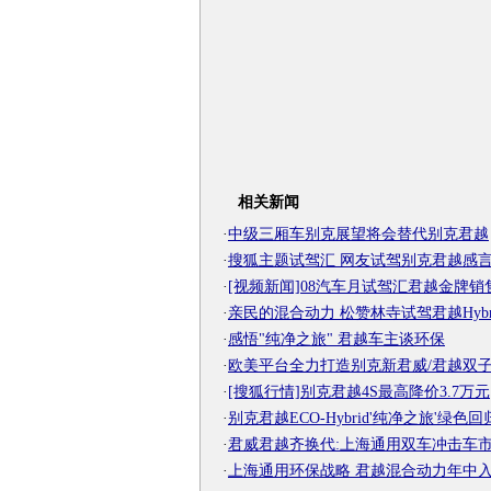
相关新闻
·
中级三厢车别克展望将会替代别克君越
·
搜狐主题试驾汇 网友试驾别克君越感言
·
[视频新闻]08汽车月试驾汇君越金牌销
·
亲民的混合动力 松赞林寺试驾君越Hybr
·
感悟"纯净之旅" 君越车主谈环保
·
欧美平台全力打造别克新君威/君越双
·
[搜狐行情]别克君越4S最高降价3.7万元
·
别克君越ECO-Hybrid'纯净之旅'绿色回
·
君威君越齐换代:上海通用双车冲击车
·
上海通用环保战略 君越混合动力年中