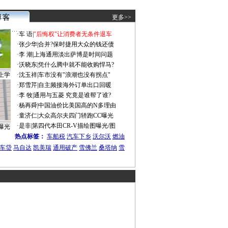
更多>>
·
车 语
|
"后悔权"让消费者无条件退车
·
张少华
|
合并?保时捷用大众的钱还债
·
李 潮
|
上海通用淡出萨博是时间问题
·
沃晓东
|
凭什么腾中就不能收购悍马?
上学
·
沈玉祥
|
车市没有"浪潮也没有拐点"
·
郑雪芹
|
自主频接海外订单出口回暖
·
李 牧
|
通用与五菱 究竟是谁帮了谁?
·
杨再舜
|
中国油价比美国高的N多理由
·
童济仁
|
大众高尔夫四门轿跑CC曝光
·
是非
|
第四代本田CR-V描绘图曝光/图
曝光
热点标签：
车船税
汽车下乡
沃尔沃
燃油
车贷
马自达
凯美瑞
通用破产
雪佛兰
桑塔纳
雪