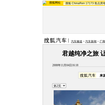
搜狐
ChinaRen
17173
焦点房
汽车频道
>
汽车新闻
>
厂
君越纯净之旅 
2008年11月04日16:18
来