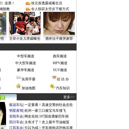
2》送票！
·
张元首透露戒毒生活
湘胎教
·
令人惊叹太空步下楼方式
密照
王菲小女儿李嫣曝光
酒井法子痛哭谢罪
中型车频道
跑车频道
中大型车频道
MPV频道
道
豪华车频道
SUV频道
图
实用手册
信 访 办
询
加油地图
汽车知识
更多>>
狐说车坛
|
一定要看！高速交警的吐血忠告
明星座驾
|
杭州一家三口被宝马车撞飞
安阳车会
|
网友实拍:107国道遇惨烈车祸
四川车会
|
太有才了！史上最牛节油秘笈
江苏车会
|
引以为戒！开车接电话恐怖后果
曝光