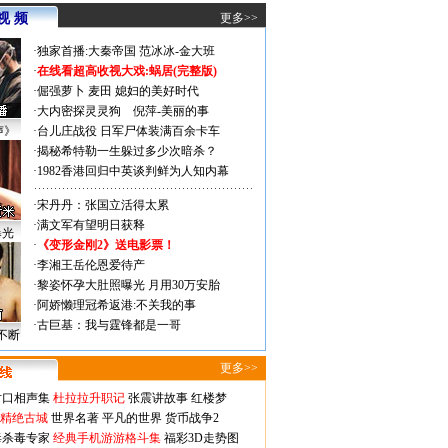
视 频
更多>>
·
独家首播:大秦帝国
范冰冰-金大班
·
在线看超高收视大戏:
蜗居(完整版)
·
倔强萝卜
麦田
媳妇的美好时代
·
大内密探灵灵狗
倪萍-美丽的事
声》
·
台儿庄战役 日军尸体装满百余卡车
·
揭秘希特勒一生躲过多少次暗杀？
·
1982香港回归中英谈判鲜为人知内幕
·
宋丹丹：张国立活得太累
·
满文军有望明日获释
曝光
·
《变形金刚2》送电影票！
·
李湘王岳伦恩爱待产
·
黎姿怀孕大肚照曝光 月用30万安胎
·
阿娇懒理冠希返港:不关我的事
·
古巨基：我与霆锋都是一哥
不断
更多>>
对口相声集
杜拉拉升职记
张震讲故事
红楼梦
-精绝古城
世界名著
平凡的世界
货币战争2
毒杀毒专家
经典手机游游格斗集
福彩3D走势图