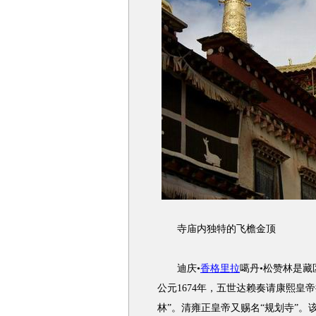
寺庙内独特的飞檐金顶
迪庆•
香格里拉
噶丹•松赞林是藏
公元1674年，五世达赖奏请康熙皇
林”。清雍正皇帝又赐名“规划寺”