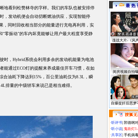
最 热 
地看到松赞林寺的字样。我们的车队也被安排停
时，发动机便会自动切断燃油供应，实现智能停
效果，同时回收相当部分的能量进行充电再利用，实
”和“零振动”的车内坏竟能够让用户最大程度享受静
谍战大片-《风
，Hybrid系统会利用多余的发动机能量为电池
者能通过ECO灯的提醒来养成最佳开车习惯，在如
闺房视频自拍
的综合油耗下降达到15%，百公里油耗仅为8.3L，瞬
2.4L排量的中级轿车来说已是相当难得。
自爆捉奸后恶梦
·
听评书
|
郭德纲
·
听小说
|
鬼吹灯1
·
共享区
|
手机病