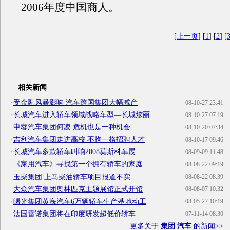
2006年度中国商人。
[
上一页
] [
1
] [
2
] [
相关新闻
·
受金融风暴影响 汽车跨国集团大幅减产
08-10-27 23:41
·
长城汽车进入轿车领域战略车型—长城炫丽
08-10-27 07:19
·
申蓉汽车集团何凌 危机也是一种机会
08-10-20 07:34
·
吉利汽车集团走进高校 不拘一格招聘人才
08-10-17 09:46
·
长城汽车多款轿车叫响2008莫斯科车展
08-09-09 11:48
·
《家用汽车》寻找第一个拥有轿车的家庭
08-08-22 09:19
·
玉柴集团:上马柴油轿车项目报道不实
08-08-22 08:39
·
大众汽车集团奥林匹克主题展馆正式开馆
08-08-07 10:32
·
曙光集团黄海汽车6万辆轿车生产基地动工
08-05-27 10:19
·
法国雷诺集团将在印度研发超低价轿车
07-11-14 08:30
更多关于
集团 汽车
的新闻>>