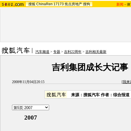
搜狐
ChinaRen
17173
焦点房地产
搜狗
新闻
-
体
汽车频道
>
专题
>
吉利22周年
>
吉利相关最新
吉利集团成长大记事
2008年11月04日20:15
[
我来
来源：搜狐汽车 作者：综合报道
2007