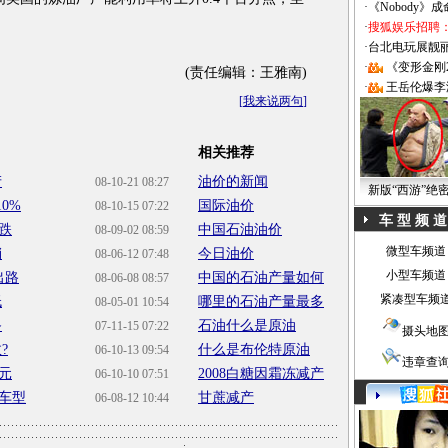
·
《Nobody》
·
搜狐娱乐招聘
·
台北电玩展靓丽Sh
·
《变形金刚
(责任编辑：王雅南)
·
王岳伦爆李
[
我来说两句
]
相关推荐
产
油价的新闻
08-10-21 08:27
新版“西游”绝
0%
国际油价
08-10-15 07:22
车 型 频 道
跌
中国石油油价
08-09-02 08:59
微型车频道
销
今日油价
08-06-12 07:48
小型车频道
出路
中国的石油产量如何
08-06-08 08:57
紧凑型车频
低
哪里的石油产量最多
08-05-01 10:54
备
石油什么是原油
07-11-15 07:22
摄头地
?
什么是布伦特原油
06-10-13 09:54
违章查
元
2008白糖因霜冻减产
06-10-10 07:51
车型
甘蔗减产
06-08-12 10:44