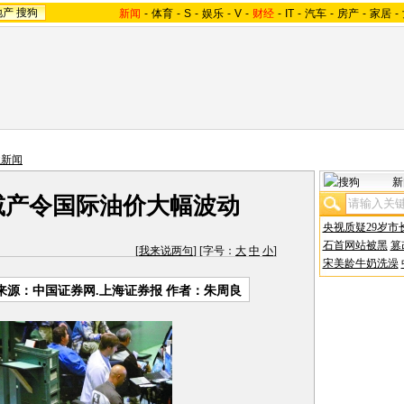
地产
搜狗
新闻
-
体育
-
S
-
娱乐
-
V
-
财经
-
IT
-
汽车
-
房产
-
家居
-
业新闻
新
 减产令国际油价大幅波动
央视质疑29岁市
石首网站被黑
篡
[
我来说两句
] [字号：
大
中
小
]
宋美龄牛奶洗澡
来源：中国证券网.上海证券报 作者：朱周良