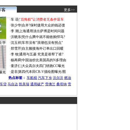
更多>>
·
车 语
|
"后悔权"让消费者无条件退车
·
张少华
|
合并?保时捷用大众的钱还债
·
李 潮
|
上海通用淡出萨博是时间问题
·
沃晓东
|
凭什么腾中就不能收购悍马?
上学
·
沈玉祥
|
车市没有"浪潮也没有拐点"
·
郑雪芹
|
自主频接海外订单出口回暖
·
李 牧
|
通用与五菱 究竟是谁帮了谁?
·
杨再舜
|
中国油价比美国高的N多理由
·
童济仁
|
大众高尔夫四门轿跑CC曝光
·
是非
|
第四代本田CR-V描绘图曝光/图
曝光
热点标签：
车船税
汽车下乡
沃尔沃
燃油
车贷
马自达
凯美瑞
通用破产
雪佛兰
桑塔纳
雪