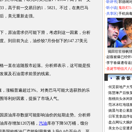
·
听评书
|
郭德纲
933，高于前一交易日的1．5821。不过，在奥巴马
·
听小说
|
鬼吹灯1
·
共享区
|
手机病
后，美元重新走强。
，原油需求仍可能下滑，考虑到这一因素，分析
。到目前为止，油价较7月份创下的147.27美元
揭田壮壮徐帆
·
赵薇被爆已经怀
·
李宇春爆遭母逼
一直在追随股市起落。分析师表示，这可能是投
·
圣诞节明信片八
发展及石油需求前景的线索。
茶 余 饭
·
何炅获地产大亨
，涨幅普遍超过3%。对奥巴马可能大选获胜的乐
·
陈慧琳产后恢复
围等利好因素，提振了市场人气。
·
殷桃街头休闲装
·
范冰冰红地毯
·
姚晨与老公素
原油库存数据可能影响油价的短期走势。分析师
·
日军竟拿战俘
·
盘点网坛大腕
库存增加120万桶，
汽油
库存下降50万桶，馏分
·
美女办公室遭
周美国的炼油厂产能利用率将上升0.4个百分点，至