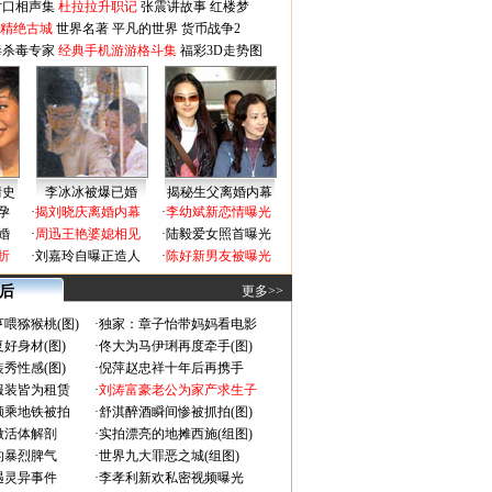
对口相声集
杜拉拉升职记
张震讲故事
红楼梦
-精绝古城
世界名著
平凡的世界
货币战争2
毒杀毒专家
经典手机游游格斗集
福彩3D走势图
情史
李冰冰被爆已婚
揭秘生父离婚内幕
孕
·
揭刘晓庆离婚内幕
·
李幼斌新恋情曝光
婚
·
周迅王艳婆媳相见
·
陆毅爱女照首曝光
折
·
刘嘉玲自曝正造人
·
陈好新男友被曝光
 后
更多>>
喂猕猴桃(图)
·
独家：章子怡带妈妈看电影
好身材(图)
·
佟大为马伊琍再度牵手(图)
秀性感(图)
·
倪萍赵忠祥十年后再携手
服装皆为租赁
·
刘涛富豪老公为家产求生子
颜乘地铁被拍
·
舒淇醉酒瞬间惨被抓拍(图)
做活体解剖
·
实拍漂亮的地摊西施(组图)
的暴烈脾气
·
世界九大罪恶之城(组图)
遇灵异事件
·
李孝利新欢私密视频曝光