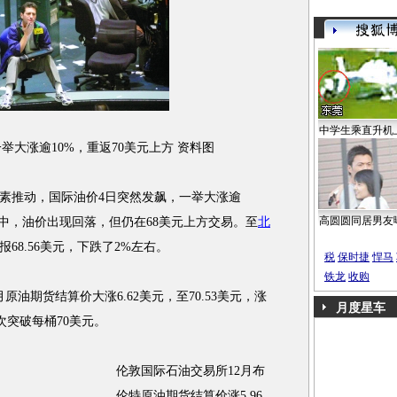
中学生乘直升机
举大涨逾10%，重返70美元上方 资料图
推动，国际油价4日突然发飙，一举大涨逾
高圆圆同居男友
盘中，油价出现回落，但仍在68美元上方交易。至
北
报68.56美元，下跌了2%左右。
税
保时捷
悍马
铁龙
收购
油期货结算价大涨6.62美元，至70.53美元，涨
月度星车
首次突破每桶70美元。
伦敦国际石油交易所12月布
伦特原油期货结算价涨5.96