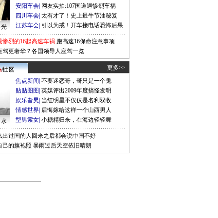
安阳车会
|
网友实拍:107国道遇惨烈车祸
四川车会
|
太有才了！史上最牛节油秘笈
江苏车会
|
引以为戒！开车接电话恐怖后果
曝光
最惨烈的16起高速车祸
跑高速16保命注意事项
座驾更奢华？各国领导人座驾一览
更多>>
焦点新闻
|
不要迷恋哥，哥只是一个鬼
贴贴图图
|
英媒评出2009年度搞怪发明
娱乐旮旯
|
当红明星不仅仅是名利双收
情感世界
|
后悔嫁给这样一个山西男人
型男索女
|
小糖精归来，在海边轻轻舞
口水
么出过国的人回来之后都会说中国不好
自己的旗袍照
暴雨过后天空依旧晴朗