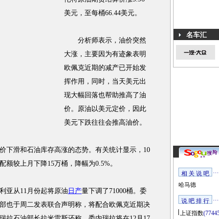
美元，至每桶66.44美元。
名车汇
分析师表示，油价突然
大涨，主要因为有迹象表明
欧佩克近期的减产已开始发
挥作用，同时，当天美元出
现大幅回落也帮助推高了油
价。原油以美元定价，因此
美元下跌往往会推高油价。
下滑和石油库存高涨的态势。有关统计显示，10
配额较上月下降15万桶，降幅为0.5%。
相 关 说 吧
哈马德
亚从11月份起将原油
日产
量下调了71000桶。委
说 吧 排 行
部也于周二发表联合声明称，将配合欧佩克近期决
上证指数
(7744
内瑞拉石油部长拉米雷斯还称，委内瑞拉将在12月17