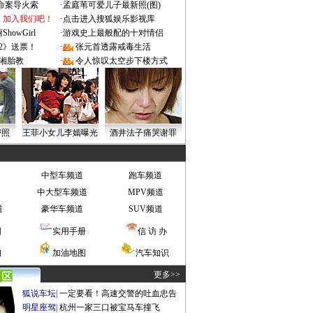
成命案导火索
·
孟庭苇可爱儿子最新照(图)
：加入我们吧！
·
点击进入搜狐娱乐影视库
owGirl
·
游戏史上最般配的十对情侣
2》送票！
·
张元首透露戒毒生活
湘胎教
·
令人惊叹太空步下楼方式
密照
王菲小女儿李嫣曝光
酒井法子痛哭谢罪
中型车频道
跑车频道
中大型车频道
MPV频道
道
豪华车频道
SUV频道
图
实用手册
信 访 办
询
加油地图
汽车知识
更多>>
狐说车坛
|
一定要看！高速交警的吐血忠告
明星座驾
|
杭州一家三口被宝马车撞飞