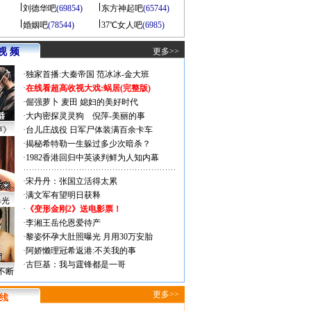
刘德华吧
(69854)
东方神起吧
(65744)
婚姻吧
(78544)
37℃女人吧
(6985)
视 频
更多>>
·
独家首播:大秦帝国
范冰冰-金大班
·
在线看超高收视大戏:
蜗居(完整版)
·
倔强萝卜
麦田
媳妇的美好时代
·
大内密探灵灵狗
倪萍-美丽的事
声》
·
台儿庄战役 日军尸体装满百余卡车
·
揭秘希特勒一生躲过多少次暗杀？
·
1982香港回归中英谈判鲜为人知内幕
·
宋丹丹：张国立活得太累
·
满文军有望明日获释
曝光
·
《变形金刚2》送电影票！
·
李湘王岳伦恩爱待产
·
黎姿怀孕大肚照曝光 月用30万安胎
·
阿娇懒理冠希返港:不关我的事
·
古巨基：我与霆锋都是一哥
不断
更多>>