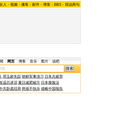
女人
-
视频
-
播客
-
邮件
-
博客
-
BBS
-
我说两句
闻
网页
博客
音乐
图片
说吧
长
邓玉娇失踪
朝鲜军事演习
日本兵赎罪
改温总讲话
夏日减肥秘方
日本瘦脸法
中共卧底结局
慈禧不快乐
侵略中国报告