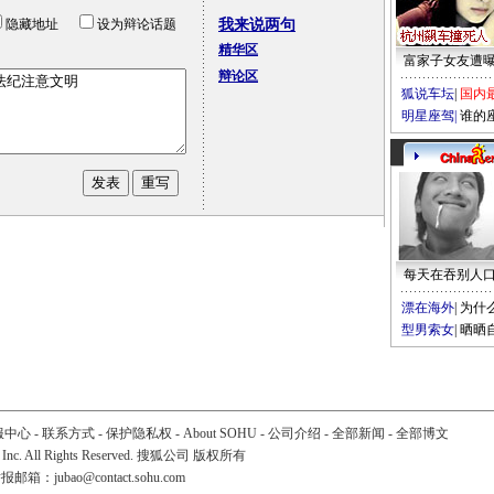
隐藏地址
设为辩论话题
我来说两句
精华区
富家子女友遭
辩论区
狐说车坛
|
国内
明星座驾
|
谁的
每天在吞别人
漂在海外
|
为什
型男索女
|
晒晒
服中心
-
联系方式
-
保护隐私权
-
About SOHU
-
公司介绍
-
全部新闻
-
全部博文
 Inc. All Rights Reserved. 搜狐公司
版权所有
举报邮箱：
jubao@contact.sohu.com