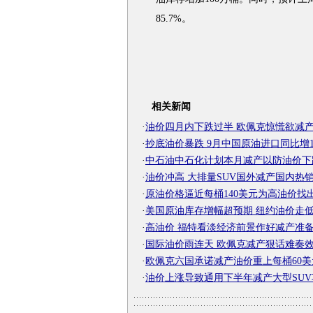
85.7%。
相关新闻
·
油价四月内下跌过半 欧佩克惊慌欲减
·
抄底油价暴跌 9月中国原油进口同比增1
·
中石油中石化计划本月减产以防油价下
·
油价冲高 大排量SUV国外减产国内热
·
原油价格逼近每桶140美元为高油价找
·
美国原油库存增幅超预期 纽约油价走
·
高油价 福特看淡经济前景作好减产准
·
国际油价雨连天 欧佩克减产狠话难奏效
·
欧佩克六国承诺减产油价重上每桶60美
·
油价上涨导致通用下半年减产大型SUV