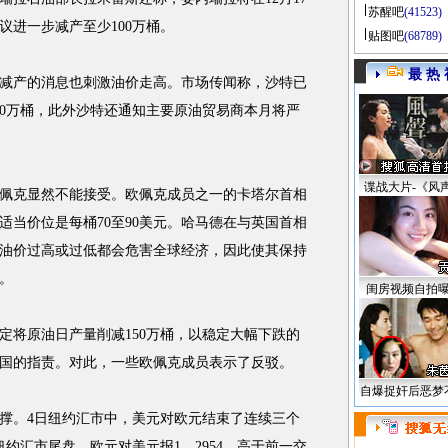
苏醒吧
(41523)
议进一步减产至少100万桶。
贴图吧
(68789)
最 热 
产的消息也刺激油价走高。市场传闻称，沙特已
90万桶，此外沙特还通知主要原油贸易商本月将严
谍战大片-《风
克显然不能接受。欧佩克成员之一的卡塔尔首相
适当价位是每桶70至90美元。哈马德在与英国首相
油价过高或过低都会危害全球经济，因此使其保持
。
闺房视频自拍
将原油日产量削减150万桶，以稳定大幅下跌的
国的指责。对此，一些欧佩克成员表示了反驳。
自爆捉奸后恶梦
。4日纽约汇市中，美元对欧元结束了连续三个
约汇市尾盘，欧元对美元报1．2954，高于前一交