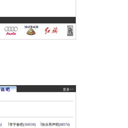
说 吧
更多>>
5)
李宇春吧
(104510)
快乐男声吧
(68574)