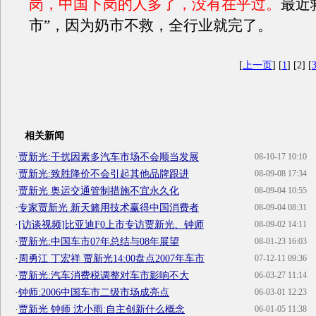
岗，中国下岗的人多了，没有在乎过。
最近
市”，因为奶市不救，全行业就完了。
[
上一页
] [
1
] [2] [
相关新闻
·
贾新光:干扰因素多汽车市场不会顺当发展
08-10-17 10:10
·
贾新光:致胜降价不会引起其他品牌跟进
08-09-08 17:34
·
贾新光 奥运交通管制措施不宜永久化
08-09-04 10:55
·
专家贾新光 新天籁用技术赢得中国消费者
08-09-04 08:31
·
[访谈视频]比亚迪F0上市专访贾新光、钟师
08-09-02 14:11
·
贾新光:中国车市07年总结与08年展望
08-01-23 16:03
·
周勇江 丁宏祥 贾新光14:00盘点2007年车市
07-12-11 09:36
·
贾新光:汽车消费税调整对车市影响不大
06-03-27 11:14
·
钟师:2006中国车市二级市场成亮点
06-03-01 12:23
·
贾新光 钟师 沈小雨:自主创新什么概念
06-01-05 11:38