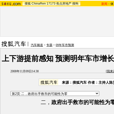
搜狐
ChinaRen
17173
焦点房地产
搜狗
新闻
-
体
汽车频道
>
专题
>
09年车市预测
上下游提前感知 预测明年车市增长
2008年11月09日14:38
[
我来
来源：搜狐汽车 作者：主持人陈
二，
政府出手救市的可能性为