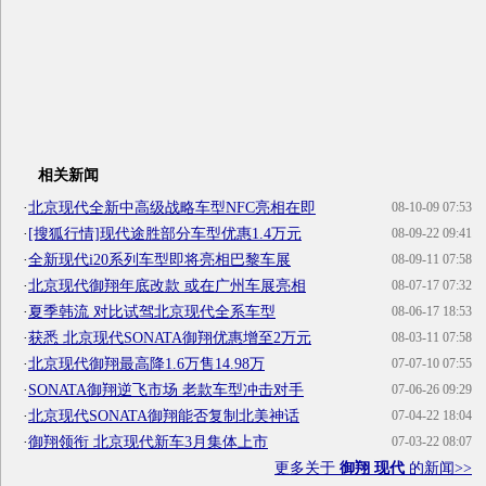
相关新闻
·
北京现代全新中高级战略车型NFC亮相在即
08-10-09 07:53
·
[搜狐行情]现代途胜部分车型优惠1.4万元
08-09-22 09:41
·
全新现代i20系列车型即将亮相巴黎车展
08-09-11 07:58
·
北京现代御翔年底改款 或在广州车展亮相
08-07-17 07:32
·
夏季韩流 对比试驾北京现代全系车型
08-06-17 18:53
·
获悉 北京现代SONATA御翔优惠增至2万元
08-03-11 07:58
·
北京现代御翔最高降1.6万售14.98万
07-07-10 07:55
·
SONATA御翔逆飞市场 老款车型冲击对手
07-06-26 09:29
·
北京现代SONATA御翔能否复制北美神话
07-04-22 18:04
·
御翔领衔 北京现代新车3月集体上市
07-03-22 08:07
更多关于
御翔 现代
的新闻>>