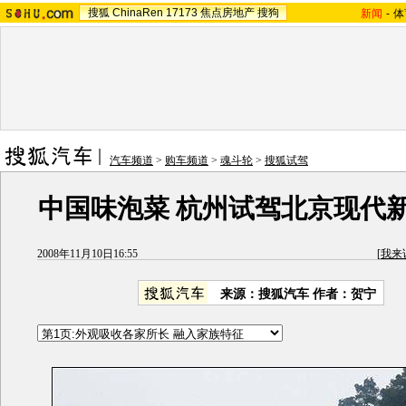
搜狐
ChinaRen
17173
焦点房地产
搜狗
新闻
-
体
汽车频道
>
购车频道
>
魂斗轮
>
搜狐试驾
中国味泡菜 杭州试驾北京现代新
2008年11月10日16:55
[
我来
来源：搜狐汽车 作者：贺宁