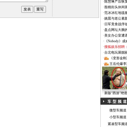
·
陈慧琳产后恢复
·
殷桃街头休闲装
·
范冰冰红地毯
·
姚晨与老公素
·
日军竟拿战俘
·
盘点网坛大腕
·
美女办公室遭
·
《Nobody》
·
搜狐娱乐招聘
·
台北电玩展靓丽Sh
·
《变形金刚
·
王岳伦爆李
新版“西游”绝
车 型 频 道
微型车频道
小型车频道
紧凑型车频