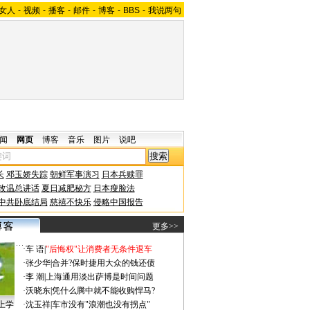
女人
-
视频
-
播客
-
邮件
-
博客
-
BBS
-
我说两句
闻
网页
博客
音乐
图片
说吧
长
邓玉娇失踪
朝鲜军事演习
日本兵赎罪
改温总讲话
夏日减肥秘方
日本瘦脸法
中共卧底结局
慈禧不快乐
侵略中国报告
更多>>
·
车 语
|
"后悔权"让消费者无条件退车
·
张少华
|
合并?保时捷用大众的钱还债
·
李 潮
|
上海通用淡出萨博是时间问题
·
沃晓东
|
凭什么腾中就不能收购悍马?
上学
·
沈玉祥
|
车市没有"浪潮也没有拐点"