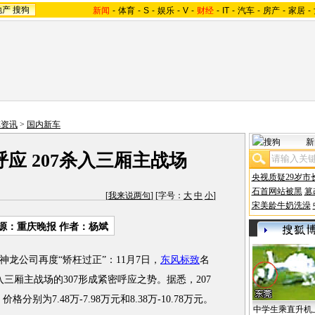
地产
搜狗
新闻
-
体育
-
S
-
娱乐
-
V
-
财经
-
IT
-
汽车
-
房产
-
家居
-
车资讯
>
国内新车
新
呼应 207杀入三厢主战场
央视质疑29岁市
石首网站被黑
篡
[
我来说两句
] [字号：
大
中
小
]
宋美龄牛奶洗澡
源：重庆晚报 作者：杨斌
公司再度“矫枉过正”：11月7日，
东风标致
名
入三厢主战场的307形成紧密呼应之势。据悉，207
格分别为7.48万-7.98万元和8.38万-10.78万元。
中学生乘直升机