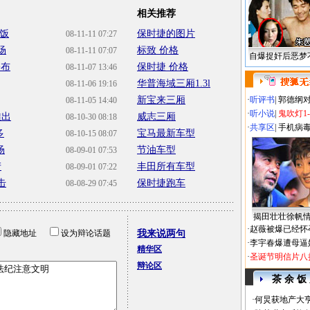
相关推荐
是饭
保时捷的图片
08-11-11 07:27
场
标致 价格
08-11-11 07:07
自爆捉奸后恶梦
公布
保时捷 价格
08-11-07 13:46
华普海域三厢1.3l
08-11-06 19:16
新宝来三厢
·
听评书
|
郭德纲
08-11-05 14:40
·
听小说
|
鬼吹灯1
推出
威志三厢
08-10-30 08:18
·
共享区
|
手机病
多
宝马最新车型
08-10-15 08:07
场
节油车型
08-09-01 07:53
产
丰田所有车型
08-09-01 07:22
击
保时捷跑车
08-08-29 07:45
揭田壮壮徐帆
·
赵薇被爆已经怀
隐藏地址
设为辩论话题
我来说两句
·
李宇春爆遭母逼
精华区
·
圣诞节明信片八
辩论区
茶 余 饭
·
何炅获地产大亨