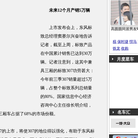
未来12个月产销5万辆
上市发布会上，东风标
高圆圆同居男友
致总经理窦赛尔兴奋地告诉
税
保时捷
悍马
记者，截至上周，标致产品
铁龙
收购
在中国累计销售已达到30万
月度星车
辆。记者注意到，这其中兼
具三厢的标致307功劳甚大：
今年前三季307销量超过5万
辆，占整个标致系列总销量
的80%。国家信息中心经济
咨询中心主任徐长明介绍，
名车汇
，三厢车占据了68%的市场份额。
的上市，将使307的地位得以强化，有助于东风标