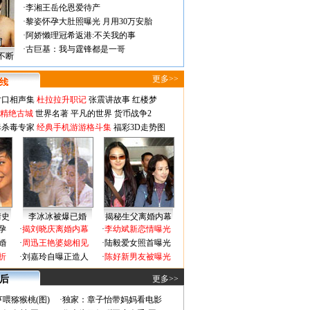
·
李湘王岳伦恩爱待产
·
黎姿怀孕大肚照曝光 月用30万安胎
·
阿娇懒理冠希返港:不关我的事
·
古巨基：我与霆锋都是一哥
不断
更多>>
对口相声集
杜拉拉升职记
张震讲故事
红楼梦
-精绝古城
世界名著
平凡的世界
货币战争2
毒杀毒专家
经典手机游游格斗集
福彩3D走势图
情史
李冰冰被爆已婚
揭秘生父离婚内幕
孕
·
揭刘晓庆离婚内幕
·
李幼斌新恋情曝光
婚
·
周迅王艳婆媳相见
·
陆毅爱女照首曝光
折
·
刘嘉玲自曝正造人
·
陈好新男友被曝光
 后
更多>>
喂猕猴桃(图)
·
独家：章子怡带妈妈看电影