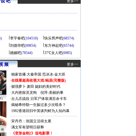
说 吧
更多>>
5)
李宇春吧
(104510)
快乐男声吧
(68574)
刘德华吧
(69854)
东方神起吧
(65744)
婚姻吧
(78544)
37℃女人吧
(6985)
视 频
更多>>
·
独家首播:大秦帝国
范冰冰-金大班
·
在线看超高收视大戏:
蜗居(完整版)
·
倔强萝卜
麦田
媳妇的美好时代
·
大内密探灵灵狗
倪萍-美丽的事
声》
·
台儿庄战役 日军尸体装满百余卡车
·
揭秘希特勒一生躲过多少次暗杀？
·
1982香港回归中英谈判鲜为人知内幕
·
宋丹丹：张国立活得太累
·
满文军有望明日获释
曝光
·
《变形金刚2》送电影票！