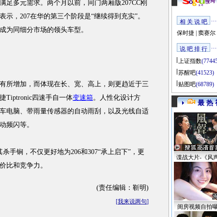
足多元需求。两个月以前，同门两厢版207CC刚
示，207在华的第三个阶段是“继续得到充实”。
相 关 说 吧
辆，成为同细分市场的领头车型。
保时捷
|
窦赛尔
说 吧 排 行
上证指数
(7744
苏醒吧
(41523)
距有所增加，而体现在长、宽、高上，则更趋近于三
贴图吧
(68789)
iptronic四速手自一体
变速箱
。人性化设计方
最 热 
车电脑、带雨量传感器的自动雨刮，以及光线自适
动频闪等。
手锏，不仅更好地为206和307“承上启下”，更
谍战大片-《风
价比和竞争力。
(责任编辑：靳明)
[
我来说两句
]
闺房视频自拍