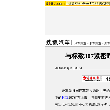
搜狐
ChinaRen
17173
焦点房
汽车频道
>
购车频道
>
新
与标致307紧密
2008年11月11日08:34
来
曾率先将国产车带入两厢世界的神龙
下的
标致
207宣布上市，与四年前进
有1.4L和1.6L两种动力总成6款车型，价