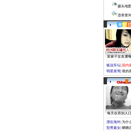
摄头地
违章查
富家子女友遭
狐说车坛
|
国内
明星座驾
|
谁的
每天在吞别人
漂在海外
|
为什
型男索女
|
晒晒