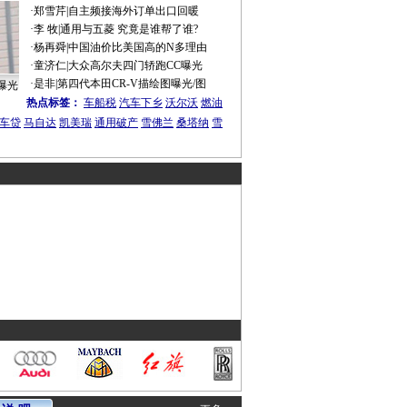
·
郑雪芹
|
自主频接海外订单出口回暖
·
李 牧
|
通用与五菱 究竟是谁帮了谁?
·
杨再舜
|
中国油价比美国高的N多理由
·
童济仁
|
大众高尔夫四门轿跑CC曝光
·
是非
|
第四代本田CR-V描绘图曝光/图
曝光
热点标签：
车船税
汽车下乡
沃尔沃
燃油
车贷
马自达
凯美瑞
通用破产
雪佛兰
桑塔纳
雪