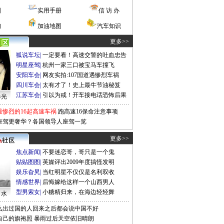
图
实用手册
信 访 办
询
加油地图
汽车知识
更多>>
狐说车坛
|
一定要看！高速交警的吐血忠告
明星座驾
|
杭州一家三口被宝马车撞飞
安阳车会
|
网友实拍:107国道遇惨烈车祸
四川车会
|
太有才了！史上最牛节油秘笈
江苏车会
|
引以为戒！开车接电话恐怖后果
曝光
最惨烈的16起高速车祸
跑高速16保命注意事项
座驾更奢华？各国领导人座驾一览
更多>>
焦点新闻
|
不要迷恋哥，哥只是一个鬼
贴贴图图
|
英媒评出2009年度搞怪发明
娱乐旮旯
|
当红明星不仅仅是名利双收
情感世界
|
后悔嫁给这样一个山西男人
型男索女
|
小糖精归来，在海边轻轻舞
口水
么出过国的人回来之后都会说中国不好
自己的旗袍照
暴雨过后天空依旧晴朗