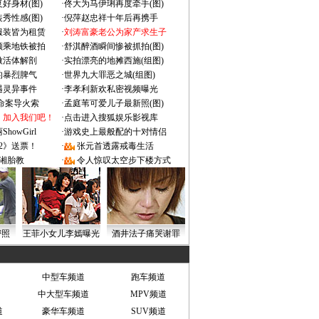
好身材(图)
·
佟大为马伊琍再度牵手(图)
秀性感(图)
·
倪萍赵忠祥十年后再携手
服装皆为租赁
·
刘涛富豪老公为家产求生子
颜乘地铁被拍
·
舒淇醉酒瞬间惨被抓拍(图)
做活体解剖
·
实拍漂亮的地摊西施(组图)
的暴烈脾气
·
世界九大罪恶之城(组图)
遇灵异事件
·
李孝利新欢私密视频曝光
成命案导火索
·
孟庭苇可爱儿子最新照(图)
：加入我们吧！
·
点击进入搜狐娱乐影视库
owGirl
·
游戏史上最般配的十对情侣
2》送票！
·
张元首透露戒毒生活
湘胎教
·
令人惊叹太空步下楼方式
密照
王菲小女儿李嫣曝光
酒井法子痛哭谢罪
中型车频道
跑车频道
中大型车频道
MPV频道
道
豪华车频道
SUV频道