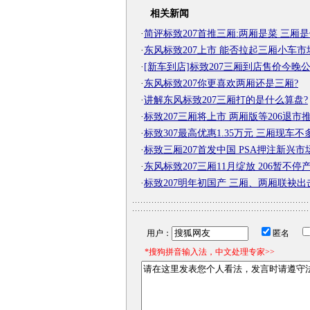
相关新闻
·
简评标致207首推三厢:两厢是菜 三厢
·
东风标致207上市 能否拉起三厢小车市
·
[新车到店]标致207三厢到店售价今晚
·
东风标致207你更喜欢两厢还是三厢?
·
讲解东风标致207三厢打的是什么算盘?
·
标致207三厢将上市 两厢版等206退市
·
标致307最高优惠1.35万元 三厢现车不
·
标致三厢207首发中国 PSA押注新兴市
·
东风标致207三厢11月绽放 206暂不停
·
标致207明年初国产 三厢、两厢联袂出
用户：
匿名
*搜狗拼音输入法，中文处理专家>>