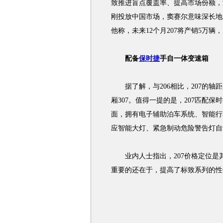
致推进盲点覆盖率、提高市场份额，满
刚投放中国市场，窦赛尔意味深长地表
他称，未来12个月207将产销5万
配备
保时捷
手自一体变速箱
据了解，与206相比，207的轴
厢307。值得一提的是，207匹配保时捷T
面，拥有电子辅助泊车系统、智能行
应智能大灯、紧急制动危险警告灯自
业内人士指出，207价格定位是其杀
重要的还在于，提高了标致系列的性