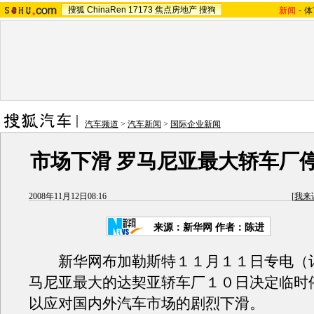
搜狐
ChinaRen
17173
焦点房地产
搜狗
新闻
-
体
汽车频道
>
汽车新闻
>
国际企业新闻
市场下滑 罗马尼亚最大轿车厂
2008年11月12日08:16
[
我来
来源：新华网 作者：陈进
新华网布加勒斯特１１月１１日专电（
马尼亚最大的达契亚轿车厂１０日决定临时
以应对国内外汽车市场的剧烈下滑。